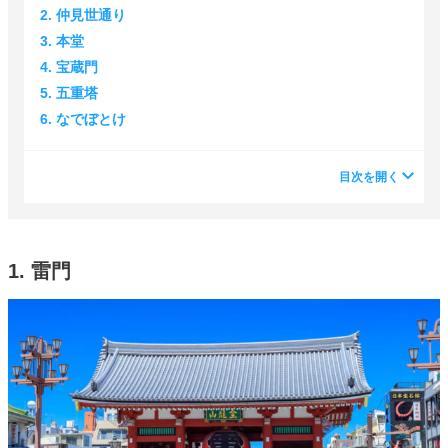
2. 仲見世通り
3. 本堂
4. 宝蔵門
5. 五重塔
6. なでぼとけ
目次を開く
1. 雷門