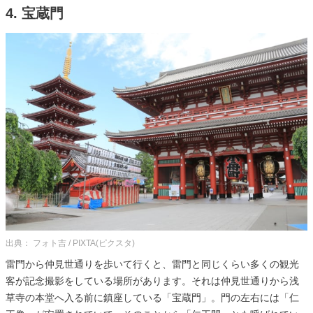
4. 宝蔵門
出典： フォト吉 / PIXTA(ピクスタ)
雷門から仲見世通りを歩いて行くと、雷門と同じくらい多くの観光
客が記念撮影をしている場所があります。それは仲見世通りから浅
草寺の本堂へ入る前に鎮座している「宝蔵門」。門の左右には「仁