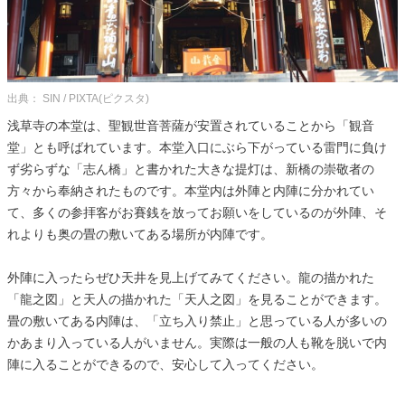
出典： SIN / PIXTA(ピクスタ)
浅草寺の本堂は、聖観世音菩薩が安置されていることから「観音
堂」とも呼ばれています。本堂入口にぶら下がっている雷門に負け
ず劣らずな「志ん橋」と書かれた大きな提灯は、新橋の崇敬者の
方々から奉納されたものです。本堂内は外陣と内陣に分かれてい
て、多くの参拝客がお賽銭を放ってお願いをしているのが外陣、そ
れよりも奥の畳の敷いてある場所が内陣です。
外陣に入ったらぜひ天井を見上げてみてください。龍の描かれた
「龍之図」と天人の描かれた「天人之図」を見ることができます。
畳の敷いてある内陣は、「立ち入り禁止」と思っている人が多いの
かあまり入っている人がいません。実際は一般の人も靴を脱いで内
陣に入ることができるので、安心して入ってください。