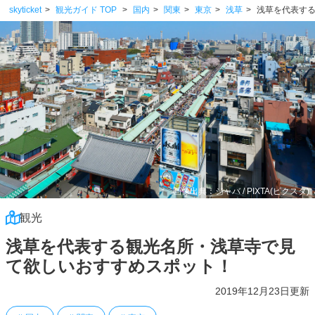
skyticket
観光ガイド TOP
国内
関東
東京
浅草
浅草を代表す
画像出典：ジャバ / PIXTA(ピクスタ)
観光
浅草を代表する観光名所・浅草寺で見
て欲しいおすすめスポット！
2019年12月23日更新