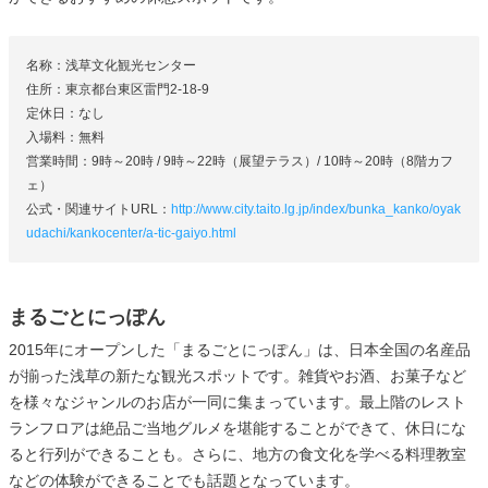
名称：浅草文化観光センター
住所：東京都台東区雷門2-18-9
定休日：なし
入場料：無料
営業時間：9時～20時 / 9時～22時（展望テラス）/ 10時～20時（8階カフ
ェ）
公式・関連サイトURL：
http://www.city.taito.lg.jp/index/bunka_kanko/oyak
udachi/kankocenter/a-tic-gaiyo.html
まるごとにっぽん
2015年にオープンした「まるごとにっぽん」は、日本全国の名産品
が揃った浅草の新たな観光スポットです。雑貨やお酒、お菓子など
を様々なジャンルのお店が一同に集まっています。最上階のレスト
ランフロアは絶品ご当地グルメを堪能することができて、休日にな
ると行列ができることも。さらに、地方の食文化を学べる料理教室
などの体験ができることでも話題となっています。