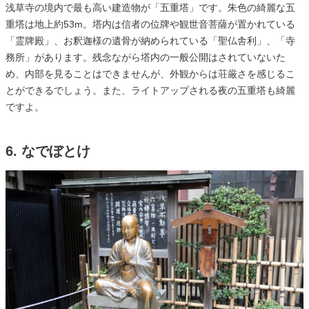
浅草寺の境内で最も高い建造物が「五重塔」です。朱色の綺麗な五
重塔は地上約53m。塔内は信者の位牌や観世音菩薩が置かれている
「霊牌殿」、お釈迦様の遺骨が納められている「聖仏舎利」、「寺
務所」があります。残念ながら塔内の一般公開はされていないた
め、内部を見ることはできませんが、外観からは荘厳さを感じるこ
とができるでしょう。また、ライトアップされる夜の五重塔も綺麗
ですよ。
6. なでぼとけ