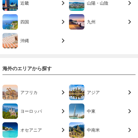
近畿
山陽・山陰
四国
九州
沖縄
海外のエリアから探す
アフリカ
アジア
ヨーロッパ
中東
オセアニア
中南米