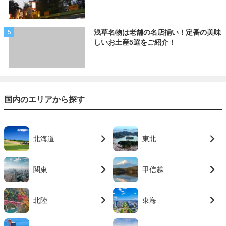
浅草名物は老舗の名店揃い！定番の美味
5
しいお土産5選をご紹介！
国内のエリアから探す
北海道
東北
関東
甲信越
北陸
東海