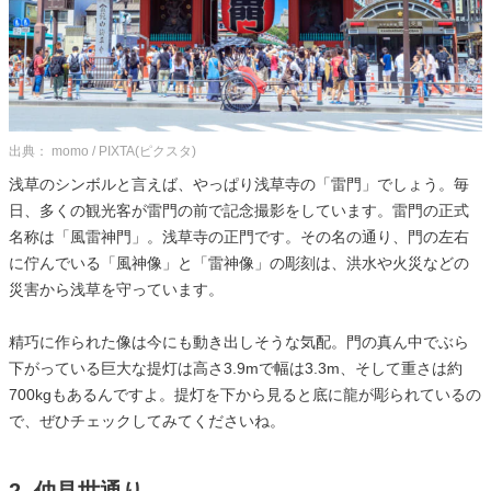
出典： momo / PIXTA(ピクスタ)
浅草のシンボルと言えば、やっぱり浅草寺の「雷門」でしょう。毎
日、多くの観光客が雷門の前で記念撮影をしています。雷門の正式
名称は「風雷神門」。浅草寺の正門です。その名の通り、門の左右
に佇んでいる「風神像」と「雷神像」の彫刻は、洪水や火災などの
災害から浅草を守っています。
精巧に作られた像は今にも動き出しそうな気配。門の真ん中でぶら
下がっている巨大な提灯は高さ3.9mで幅は3.3m、そして重さは約
700kgもあるんですよ。提灯を下から見ると底に龍が彫られているの
で、ぜひチェックしてみてくださいね。
2. 仲見世通り