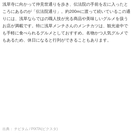
浅草寺に向かって仲見世通りを歩き、伝法院の手前を左に入ったと
ころにあるのが「伝法院通り」。約200mに渡って続いているこの通
りには、浅草ならではの職人技が光る商品や美味しいグルメを扱う
お店が満載です。特に浅草メンチさんのメンチカツは、観光途中で
も手軽に食べられるグルメとしておすすめ。名物かつ人気グルメで
もあるため、休日になると行列ができることもあります。
出典： チビタム / PIXTA(ピクスタ)