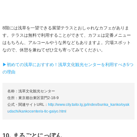
8階には浅草を一望できる展望テラスとおしゃれなカフェがありま
す。テラスは無料で利用することができて、カフェは定番メニュー
はもちろん、アルコールやうな丼などもありますよ。穴場スポット
なので、休憩を兼ねてぜひ立ち寄ってみてください。
▶初めての浅草におすすめ！浅草文化観光センターを利用すべき5つ
の理由
名称：浅草文化観光センター
住所：東京都台東区雷門2-18-9
公式・関連サイトURL：
http://www.city.taito.lg.jp/index/bunka_kanko/oyak
udachi/kankocenter/a-tic-gaiyo.html
10. まるごとにっぽん