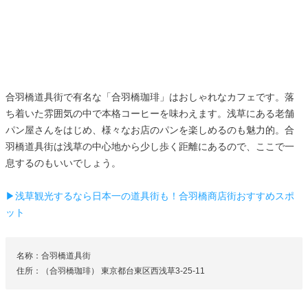
合羽橋道具街で有名な「合羽橋珈琲」はおしゃれなカフェです。落
ち着いた雰囲気の中で本格コーヒーを味わえます。浅草にある老舗
パン屋さんをはじめ、様々なお店のパンを楽しめるのも魅力的。合
羽橋道具街は浅草の中心地から少し歩く距離にあるので、ここで一
息するのもいいでしょう。
▶浅草観光するなら日本一の道具街も！合羽橋商店街おすすめスポ
ット
名称：合羽橋道具街
住所：（合羽橋珈琲） 東京都台東区西浅草3-25-11