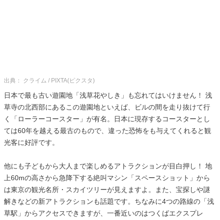
出典： クライム / PIXTA(ピクスタ)
日本で最も古い遊園地「浅草花やしき」も忘れてはいけません！ 浅
草寺の北西部にあるこの遊園地といえば、ビルの間を走り抜けて行
く「ローラーコースター」が有名。日本に現存するコースターとし
ては60年を越える最古のもので、違った恐怖をも与えてくれると観
光客に好評です。
他にも子どもから大人まで楽しめるアトラクションが目白押し！ 地
上60mの高さから急降下する絶叫マシン「スペースショット」から
は東京の観光名所・スカイツリーが見えますよ。また、宝探しや謎
解きなどの新アトラクションも話題です。ちなみに4つの路線の「浅
草駅」からアクセスできますが、一番近いのはつくばエクスプレ