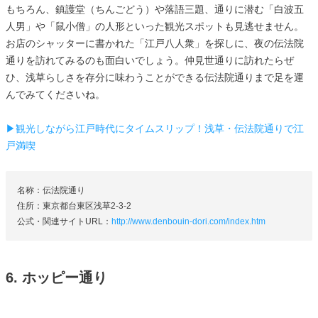
もちろん、鎮護堂（ちんごどう）や落語三題、通りに潜む「白波五
人男」や「鼠小僧」の人形といった観光スポットも見逃せません。
お店のシャッターに書かれた「江戸八人衆」を探しに、夜の伝法院
通りを訪れてみるのも面白いでしょう。仲見世通りに訪れたらぜ
ひ、浅草らしさを存分に味わうことができる伝法院通りまで足を運
んでみてくださいね。
▶観光しながら江戸時代にタイムスリップ！浅草・伝法院通りで江
戸満喫
名称：伝法院通り
住所：東京都台東区浅草2-3-2
公式・関連サイトURL：
http://www.denbouin-dori.com/index.htm
6. ホッピー通り