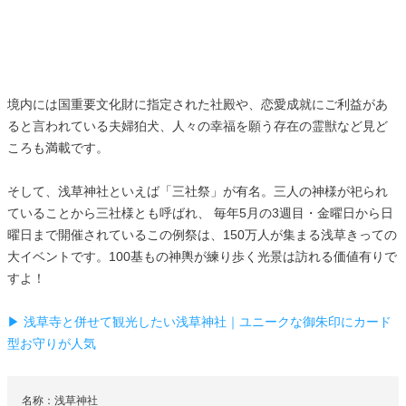
境内には国重要文化財に指定された社殿や、恋愛成就にご利益があ
ると言われている夫婦狛犬、人々の幸福を願う存在の霊獣など見ど
ころも満載です。
そして、浅草神社といえば「三社祭」が有名。三人の神様が祀られ
ていることから三社様とも呼ばれ、 毎年5月の3週目・金曜日から日
曜日まで開催されているこの例祭は、150万人が集まる浅草きっての
大イベントです。100基もの神輿が練り歩く光景は訪れる価値有りで
すよ！
▶ 浅草寺と併せて観光したい浅草神社｜ユニークな御朱印にカード
型お守りが人気
名称：浅草神社