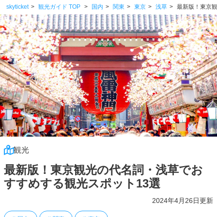
skyticket
観光ガイド TOP
国内
関東
東京
浅草
最新版！東京観
観光
最新版！東京観光の代名詞・浅草でお
すすめする観光スポット13選
2024年4月26日更新