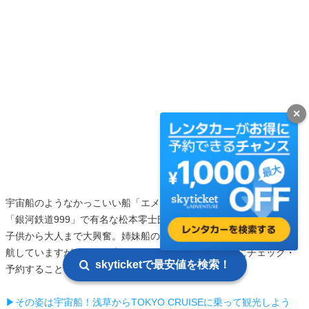
✕
宇宙船のようなかっこいい船「エメラルダス」も話題です。名作
「銀河鉄道999」で有名な松本零士氏によるデザインのもと造られ、
子供から大人まで大興奮。姉妹船の「ヒミコ」と「ホタルナ」も運
航していますが、人気が高いため興味のある方は事前にチェック・
skyticketで最安値を検索！
予約することをおすすめします。
▶その姿は宇宙船！浅草からTOKYO CRUISEに乗って観光しよう