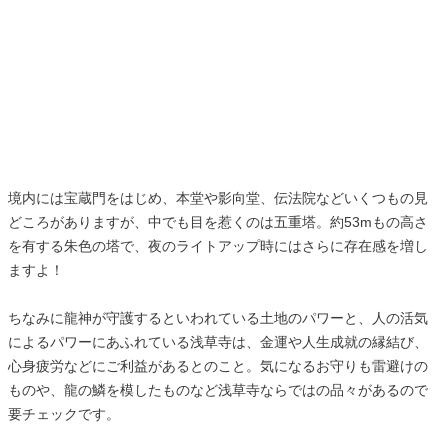
境内には宝蔵門をはじめ、本堂や影向堂、伝法院などいくつもの見
どころがありますが、中でも目を惹くのは五重塔。約53mもの高さ
を有する朱色の塔で、夜のライトアップ時にはさらに存在感を増し
ますよ！
ちなみに龍神が守護するといわれている土地のパワーと、人の活気
によるパワーにあふれている浅草寺は、金運や人生成就の縁結び、
心身疲労などにご利益があるとのこと。気になるお守りも雷避けの
ものや、龍の鱗を模したものなど浅草寺ならではの品々があるので
要チェックです。