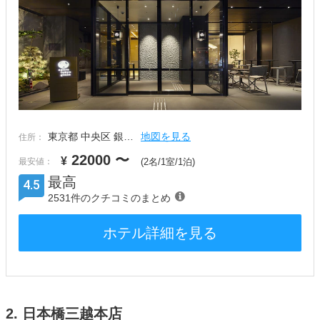
東京都 中央区 銀…
地図を見る
住所：
22000
〜
¥
最安値：
(2名/1室/1泊)
最高
4.5
2531件のクチコミのまとめ
ホテル詳細を見る
2. 日本橋三越本店