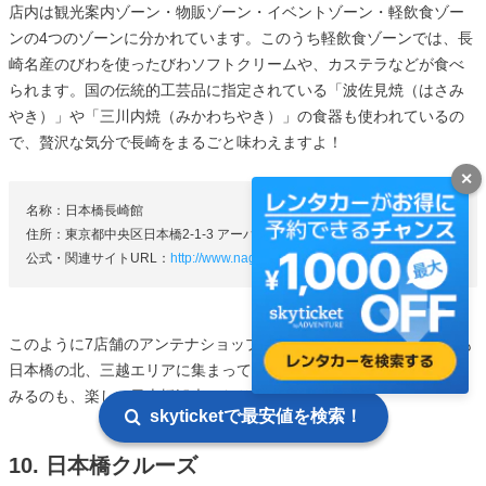
店内は観光案内ゾーン・物販ゾーン・イベントゾーン・軽飲食ゾー
ンの4つのゾーンに分かれています。このうち軽飲食ゾーンでは、長
崎名産のびわを使ったびわソフトクリームや、カステラなどが食べ
られます。国の伝統的工芸品に指定されている「波佐見焼（はさみ
やき）」や「三川内焼（みかわちやき）」の食器も使われているの
で、贅沢な気分で長崎をまるごと味わえますよ！
✕
名称：日本橋長崎館
住所：東京都中央区日本橋2-1-3 アーバンネット日本橋二丁目ビル1階
公式・関連サイトURL：
http://www.nagasakikan.jp/index.html
このように7店舗のアンテナショップはそれぞれに個性豊か！どれも
日本橋の北、三越エリアに集まっているので、全県制覇に挑戦して
みるのも、楽しい日本橋観光になりそうですね。
skyticketで最安値を検索！
10. 日本橋クルーズ