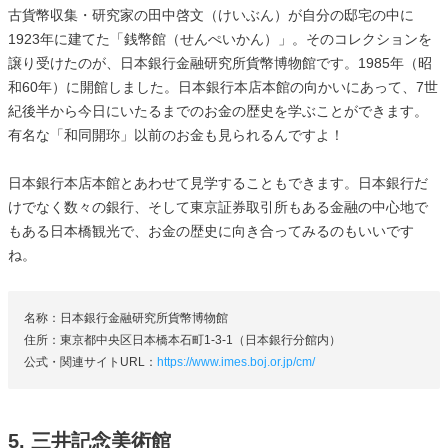
古貨幣収集・研究家の田中啓文（けいぶん）が自分の邸宅の中に
1923年に建てた「銭幣館（せんぺいかん）」。そのコレクションを
譲り受けたのが、日本銀行金融研究所貨幣博物館です。1985年（昭
和60年）に開館しました。日本銀行本店本館の向かいにあって、7世
紀後半から今日にいたるまでのお金の歴史を学ぶことができます。
有名な「和同開珎」以前のお金も見られるんですよ！
日本銀行本店本館とあわせて見学することもできます。日本銀行だ
けでなく数々の銀行、そして東京証券取引所もある金融の中心地で
もある日本橋観光で、お金の歴史に向き合ってみるのもいいです
ね。
名称：日本銀行金融研究所貨幣博物館
住所：東京都中央区日本橋本石町1-3-1（日本銀行分館内）
公式・関連サイトURL：
https://www.imes.boj.or.jp/cm/
5. 三井記念美術館