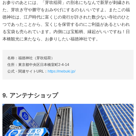
お参りのあとには、「芽吹稲荷」の別名にちなんで新芽が刺繍され
た、芽吹き守や勝守をおみやげにするのもいいですよ。またこの福
徳神社は、江戸時代に富くじの発行が許された数少ない寺社のひと
つであったことから、宝くじを保管するのにご利益があるといわれ
る宝袋も売られています。内側には宝船柄、縁起がいいですね！日
本橋観光に来たなら、お参りしたい福徳神社です。
名称：福徳神社（芽吹稲荷）
住所：東京都中央区日本橋室町2-4-14
公式・関連サイトURL：
https://mebuki.jp/
9. アンテナショップ