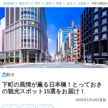
skyticket
観光ガイド TOP
国内
関東
東京
日本橋
下町の風情が
観光
下町の風情が薫る日本橋！とっておき
の観光スポット15選をお届け！
2025年1月14日更新