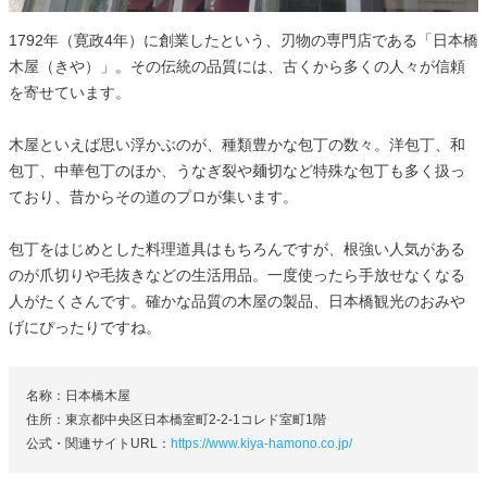
1792年（寛政4年）に創業したという、刃物の専門店である「日本橋
木屋（きや）」。その伝統の品質には、古くから多くの人々が信頼
を寄せています。
木屋といえば思い浮かぶのが、種類豊かな包丁の数々。洋包丁、和
包丁、中華包丁のほか、うなぎ裂や麺切など特殊な包丁も多く扱っ
ており、昔からその道のプロが集います。
包丁をはじめとした料理道具はもちろんですが、根強い人気がある
のが爪切りや毛抜きなどの生活用品。一度使ったら手放せなくなる
人がたくさんです。確かな品質の木屋の製品、日本橋観光のおみや
げにぴったりですね。
名称：日本橋木屋
住所：東京都中央区日本橋室町2-2-1コレド室町1階
公式・関連サイトURL：
https://www.kiya-hamono.co.jp/