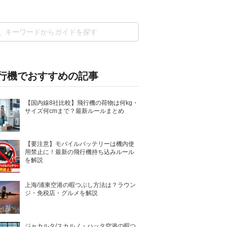
！
行機でおすすめの記事
【国内線8社比較】飛行機の荷物は何kg・
サイズ何cmまで？最新ルールまとめ
【要注意】モバイルバッテリーは機内使
用禁止に！最新の飛行機持ち込みルール
を解説
上海/浦東空港の暇つぶし方法は？ラウン
ジ・免税店・グルメを解説
ジャカルタ/スカルノ・ハッタ空港の暇つ