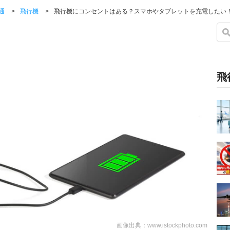
通
>
飛行機
>
飛行機にコンセントはある？スマホやタブレットを充電したい
飛
画像出典：www.istockphoto.com