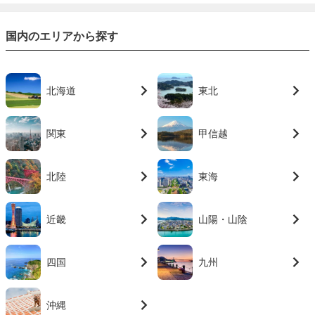
国内のエリアから探す
北海道
東北
関東
甲信越
北陸
東海
近畿
山陽・山陰
四国
九州
沖縄