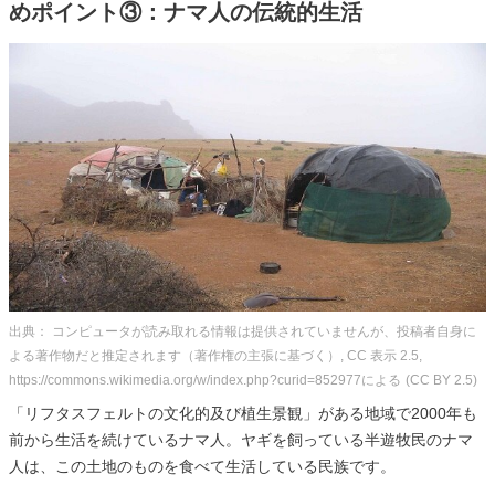
めポイント③：ナマ人の伝統的生活
出典： コンピュータが読み取れる情報は提供されていませんが、投稿者自身に
よる著作物だと推定されます（著作権の主張に基づく）, CC 表示 2.5,
https://commons.wikimedia.org/w/index.php?curid=852977による
(CC BY 2.5)
「リフタスフェルトの文化的及び植生景観」がある地域で2000年も
前から生活を続けているナマ人。ヤギを飼っている半遊牧民のナマ
人は、この土地のものを食べて生活している民族です。