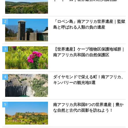
「ロベン島」南アフリカ世界遺産｜監獄
2
島と呼ばれる人類の負の遺産
【世界遺産】ケープ植物区保護地域群｜
3
南アフリカ共和国の自然保護区
ダイヤモンドで栄える町！南アフリカ、
4
キンバリーの観光地5選
南アフリカ共和国8つの世界遺産｜豊か
5
な自然と古代の面影を訪ねよう！