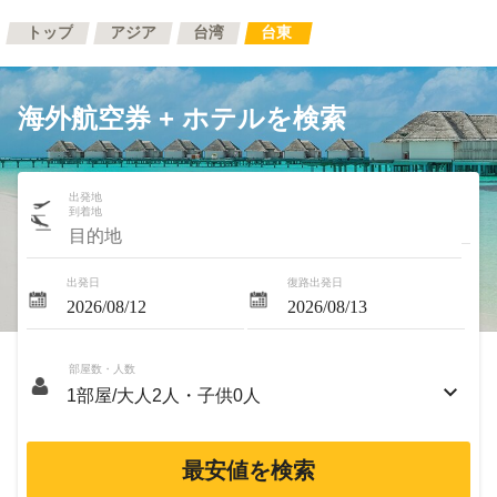
トップ
アジア
台湾
台東
海外航空券 + ホテルを検索
出発地
到着地
出発日
復路出発日
部屋数・人数
最安値を検索