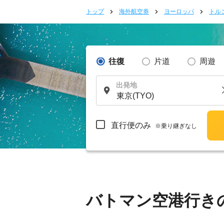
トップ
海外航空券
ヨーロッパ
トル
往復
片道
周遊
出発地
直行便のみ
※乗り継ぎなし
バトマン空港行き