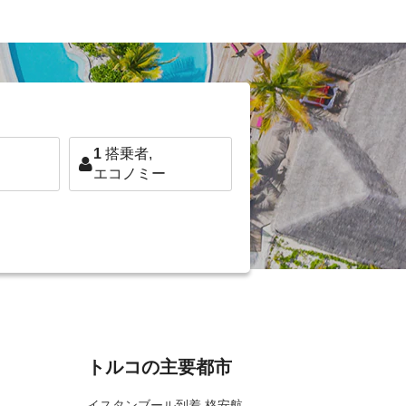
1
搭乗者,
エコノミー
トルコの主要都市
イスタンブール到着 格安航