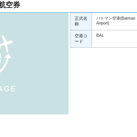
航空券
正式名
バトマン空港(Batman
Airport)
称
空港コ
BAL
ード