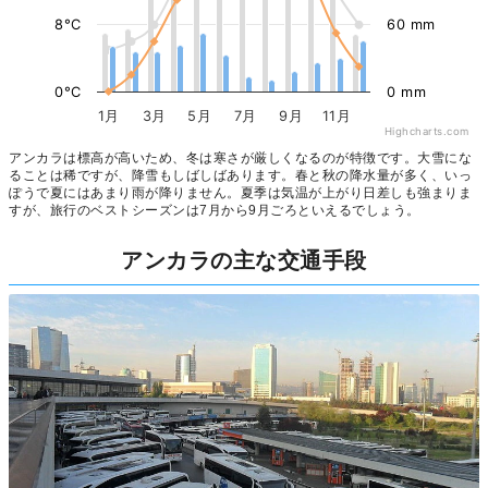
8°C
60 mm
0°C
0 mm
1月
3月
5月
7月
9月
11月
Highcharts.com
アンカラは標高が高いため、冬は寒さが厳しくなるのが特徴です。大雪にな
ることは稀ですが、降雪もしばしばあります。春と秋の降水量が多く、いっ
ぽうで夏にはあまり雨が降りません。夏季は気温が上がり日差しも強まりま
すが、旅行のベストシーズンは7月から9月ごろといえるでしょう。
アンカラの主な交通手段