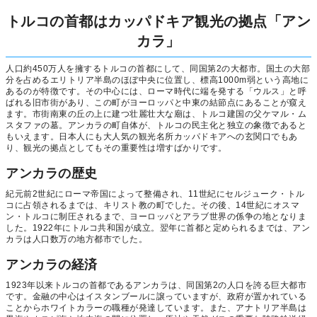
トルコの首都はカッパドキア観光の拠点「アン
カラ」
人口約450万人を擁するトルコの首都にして、同国第2の大都市。国土の大部
分を占めるエリトリア半島のほぼ中央に位置し、標高1000m弱という高地に
あるのが特徴です。その中心には、ローマ時代に端を発する「ウルス」と呼
ばれる旧市街があり、この町がヨーロッパと中東の結節点にあることが窺え
ます。市街南東の丘の上に建つ壮麗壮大な廟は、トルコ建国の父ケマル・ム
スタファの墓。アンカラの町自体が、トルコの民主化と独立の象徴であると
もいえます。日本人にも大人気の観光名所カッパドキアへの玄関口でもあ
り、観光の拠点としてもその重要性は増すばかりです。
アンカラの歴史
紀元前2世紀にローマ帝国によって整備され、11世紀にセルジューク・トル
コに占領されるまでは、キリスト教の町でした。その後、14世紀にオスマ
ン・トルコに制圧されるまで、ヨーロッパとアラブ世界の係争の地となりま
した。1922年にトルコ共和国が成立。翌年に首都と定められるまでは、アン
カラは人口数万の地方都市でした。
アンカラの経済
1923年以来トルコの首都であるアンカラは、同国第2の人口を誇る巨大都市
です。金融の中心はイスタンブールに譲っていますが、政府が置かれている
ことからホワイトカラーの職種が発達しています。また、アナトリア半島は