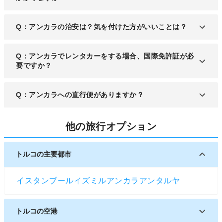
A：空港からアンカラの中心部へは車で30分、電車
Q：アンカラの治安は？気を付けた方がいいことは？
では1時間以上かかります。
A：アンカラはやや治安の悪いエリアがあり、軽犯
Q：アンカラでレンタカーをする場合、国際免許証が必
罪には常に注意しておく必要があります。
要ですか？
A：国内で有効な運転免許証のほか、国際免許証を
Q：アンカラへの直行便がありますか？
求められる場合があります。事前に用意しておきま
しょう。
A：いいえ、日本からアンカラへの直行便はありま
他の旅行オプション
せん。
トルコの主要都市
イスタンブール
イズミル
アンカラ
アンタルヤ
トルコの空港