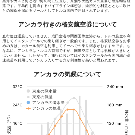
黒海やカスピ海と地中海の間に位置し、原油や天然ガスの重要な陸路輸送経
路です。半島内を貫通するパイプライン構想は、経済的な利益とともに欧州
との関係を深めるツールとしてトルコ国内で注目されています。
アンカラ行きの格安航空券について
直行便は運航していません。成田空港や関西国際空港から、トルコ航空を利
用してイスタンブールでの乗り継ぎが一般的です。また、格安航空券をお求
めの方は、カタール航空を利用してドーハでの乗り継ぎがおすすめです。ち
なみに、アンカラはトルコの首都ですが、国際空港としては規模が大きいと
はいえません。したがって、旅行においてはイスタンブールから国内線か高
速鉄道を利用してアンカラ入りする方が利便性が高いと思われます。
アンカラの気候について
32°C
240 mm
東京の降水量
東京の気温
アンカラの降水量
24°C
180 mm
アンカラの気温
降水量（mm）
気温（°C）
16°C
120 mm