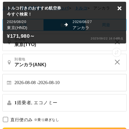
トップ
>
海外航空券
>
ヨーロッパ
>
トルコ
>
アンカラ
片道
周遊
往復
出発地
到着地
2026-08-08
2026-08-10
1
搭乗者,
エコノミー
直行便のみ
※乗り継ぎなし