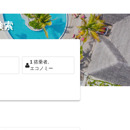
検索
1
搭乗者,
エコノミー