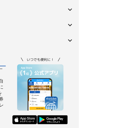
一
自
に
を
券
レ