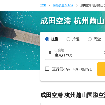
TOP
海外航空券 TOP
成田空港 杭州蕭山
成田空港 杭州蕭
往復
片道
周遊
出発地
直行便のみ
※乗り継ぎなし
成田空港 杭州蕭山国際空