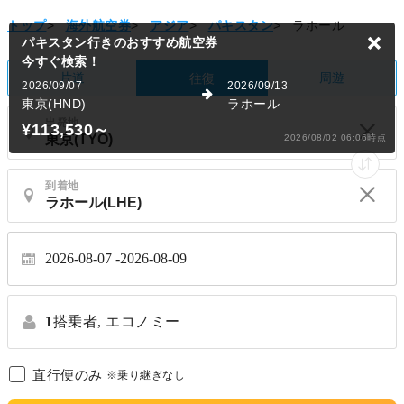
トップ
>
海外航空券
>
アジア
>
パキスタン
>
ラホール
パキスタン行きのおすすめ航空券
今すぐ検索！
片道
周遊
往復
2026/09/07
2026/09/13
東京(HND)
ラホール
出発地
¥113,530
～
2026/08/02 06:06時点
到着地
2026-08-07
2026-08-09
1
搭乗者,
エコノミー
直行便のみ
※乗り継ぎなし