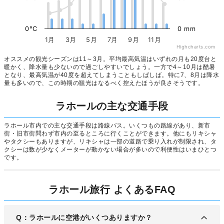
0°C
0 mm
1月
3月
5月
7月
9月
11月
Highcharts.com
オススメの観光シーズンは11～3月。平均最高気温はいずれの月も20度台と
暖かく、降水量も少ないので過ごしやすいでしょう。一方で4～10月は酷暑
となり、最高気温が40度を超えてしまうこともしばしば。特に7、8月は降水
量も多いので、この時期の観光はなるべく控えたほうが良さそうです。
ラホールの主な交通手段
ラホール市内での主な交通手段は路線バス。いくつもの路線があり、新市
街・旧市街問わず市内の至るところに行くことができます。他にもリキシャ
やタクシーもありますが、リキシャは一部の道路で乗り入れが制限され、タ
クシーは数が少なくメーターが動かない場合が多いので利便性はいまひとつ
です。
ラホール旅行 よくあるFAQ
Q：ラホールに空港がいくつありますか？