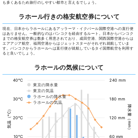
も多くあるため旅行のしやすい都市と言えるでしょう。
ラホール行きの格安航空券について
現在、日本からラホールにあるアッラーマ・イクバール国際空港への直行便
はありません。一般的なのはバンコクを経由するルート。日本からバンコク
までの格安航空券は数多く用意されており、成田空港、関西国際空港からは
エアアジア航空、福岡空港からはジェットスターがそれぞれ就航していま
す。バンコクからラホールへは直行便が就航しているタイ国際航空を利用す
ると良いでしょう。
ラホールの気候について
40°C
240 mm
東京の降水量
東京の気温
ラホールの降水量
30°C
180 mm
ラホールの気温
降水量（mm）
気温（°C）
20°C
120 mm
10°C
60 mm