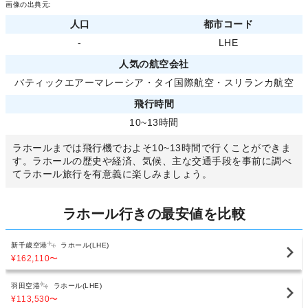
画像の出典元:
人口
都市コード
-
LHE
人気の航空会社
バティックエアーマレーシア
・
タイ国際航空
・
スリランカ航空
飛行時間
10~13時間
ラホールまでは飛行機でおよそ10~13時間で行くことができま
す。ラホールの歴史や経済、気候、主な交通手段を事前に調べ
てラホール旅行を有意義に楽しみましょう。
ラホール行きの最安値を比較
新千歳空港
ラホール(LHE)
¥162,110
〜
羽田空港
ラホール(LHE)
¥113,530
〜