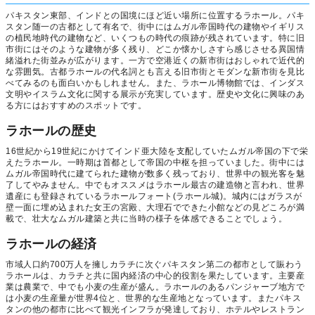
パキスタン東部、インドとの国境にほど近い場所に位置するラホール。パキ
スタン随一の古都として有名で、街中にはムガル帝国時代の建物やイギリス
の植民地時代の建物など、いくつもの時代の痕跡が残されています。特に旧
市街にはそのような建物が多く残り、どこか懐かしさすら感じさせる異国情
緒溢れた街並みが広がります。一方で空港近くの新市街はおしゃれで近代的
な雰囲気。古都ラホールの代名詞とも言える旧市街とモダンな新市街を見比
べてみるのも面白いかもしれません。また、ラホール博物館では、インダス
文明やイスラム文化に関する展示が充実しています。歴史や文化に興味のあ
る方にはおすすめのスポットです。
ラホールの歴史
16世紀から19世紀にかけてインド亜大陸を支配していたムガル帝国の下で栄
えたラホール。一時期は首都として帝国の中枢を担っていました。街中には
ムガル帝国時代に建てられた建物が数多く残っており、世界中の観光客を魅
了してやみません。中でもオススメはラホール最古の建造物と言われ、世界
遺産にも登録されているラホールフォート(ラホール城)。城内にはガラスが
壁一面に埋め込まれた女王の宮殿、大理石でできた小館などの見どころが満
載で、壮大なムガル建築と共に当時の様子を体感できることでしょう。
ラホールの経済
市域人口約700万人を擁しカラチに次ぐパキスタン第二の都市として賑わう
ラホールは、カラチと共に国内経済の中心的役割を果たしています。主要産
業は農業で、中でも小麦の生産が盛ん。ラホールのあるパンジャーブ地方で
は小麦の生産量が世界4位と、世界的な生産地となっています。またパキス
タンの他の都市に比べて観光インフラが発達しており、ホテルやレストラン