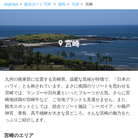
skyticket
観光ガイド TOP
国内
九州
宮崎
宮崎
九州の南東部に位置する宮崎県。温暖な気候が特徴で、「日本の
ハワイ」とも称されています。まさに南国のリゾートを思わせる
宮崎では、マンゴーや日向夏といったフルーツが人気。さらに宮
崎地頭鶏や宮崎牛など、ご当地ブランドも見逃せません。また、
観光スポットとしては、総合リゾート施設「シーガイア」や鵜戸
神宮、青島、高千穂峡が大きな見どころ。そんな宮崎の魅力をた
っぷりご紹介します。
宮崎のエリア