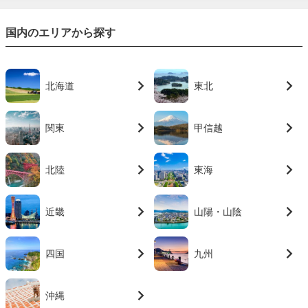
国内のエリアから探す
北海道
東北
関東
甲信越
北陸
東海
近畿
山陽・山陰
四国
九州
沖縄