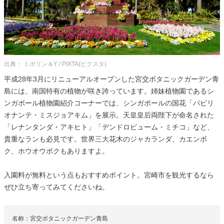
出典： ミポリン＆Y / PIXTA(ピクスタ)
平成28年3月にリニューアルオープンした宮交ボタニックガーデン青
島には、南国特有の植物が咲き誇っています。姉妹植物園であるシ
ンガポール植物園紹介コーナーでは、シンガポールの国花「パビリ
オナンテ・ミスジョアキム」を展示。天皇皇后両陛下が命名された
「レナンタンダ・アキヒト」「デンドロビューム・ミチコ」など、
貴重なランも必見です。世界三大花木のジャカランダ、カエンボ
ク、ホウオウボクもありますよ。
入園料が無料という点もおすすめポイント。宮崎市を観光するなら
ぜひ立ち寄ってみてくださいね。
名称：宮交ボタニックガーデン青島