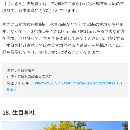
目（いきめ）古墳群」は、古墳時代に造られた九州地方最大級の古
墳群で、日本遺産にも認定されています。
園内には前方後円墳8基、円墳25基など全部で50基の古墳がありま
す。なかでも、3号墳は長さ約137m、高さ約11mもある巨大な前方
後円墳。ぜひ登って、大きさを体感してみてくださいね。隣接する
「生目の杜遊古館」では生目古墳群や市内遺跡から発掘された出土
品を展示しており、古代ロマンに浸ることができます。
名称：生目古墳群
住所：宮崎県宮崎市大字跡江
関連サイトURL：
http://www.city.miyazaki.miyazaki.jp/culture/facilities/181
9.html
18. 生目神社