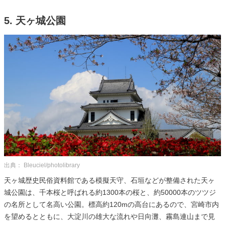
5. 天ヶ城公園
出典： Bleuciel/photolibrary
天ヶ城歴史民俗資料館である模擬天守、石垣などが整備された天ヶ
城公園は、千本桜と呼ばれる約1300本の桜と、約50000本のツツジ
の名所として名高い公園。標高約120mの高台にあるので、宮崎市内
を望めるとともに、大淀川の雄大な流れや日向灘、霧島連山まで見