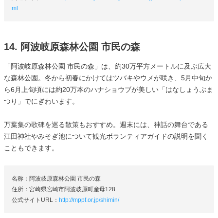
ml
14. 阿波岐原森林公園 市民の森
「阿波岐原森林公園 市民の森」は、約30万平方メートルに及ぶ広大
な森林公園。冬から初春にかけてはツバキやウメが咲き、5月中旬か
ら6月上旬頃には約20万本のハナショウブが美しい「はなしょうぶま
つり」でにぎわいます。
万葉集の歌碑を巡る散策もおすすめ。週末には、神話の舞台である
江田神社やみそぎ池について観光ボランティアガイドの説明を聞く
こともできます。
名称：阿波岐原森林公園 市民の森
住所：宮崎県宮崎市阿波岐原町産母128
公式サイトURL：
http://mppf.or.jp/shimin/