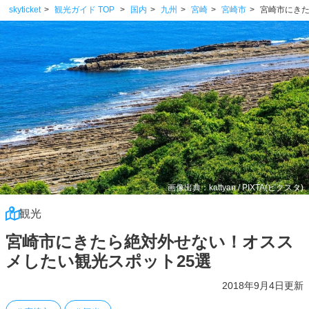
skyticket
観光ガイド TOP
国内
九州
宮崎
宮崎市
宮崎市にきた
画像出典：kattyan / PIXTA(ピクスタ)
観光
宮崎市にきたら絶対外せない！オスス
メしたい観光スポット25選
2018年9月4日更新