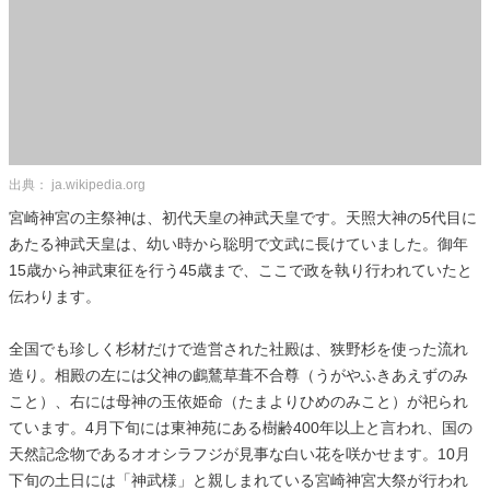
出典： ja.wikipedia.org
宮崎神宮の主祭神は、初代天皇の神武天皇です。天照大神の5代目に
あたる神武天皇は、幼い時から聡明で文武に長けていました。御年
15歳から神武東征を行う45歳まで、ここで政を執り行われていたと
伝わります。
全国でも珍しく杉材だけで造営された社殿は、狭野杉を使った流れ
造り。相殿の左には父神の鸕鶿草葺不合尊（うがやふきあえずのみ
こと）、右には母神の玉依姫命（たまよりひめのみこと）が祀られ
ています。4月下旬には東神苑にある樹齢400年以上と言われ、国の
天然記念物であるオオシラフジが見事な白い花を咲かせます。10月
下旬の土日には「神武様」と親しまれている宮崎神宮大祭が行われ