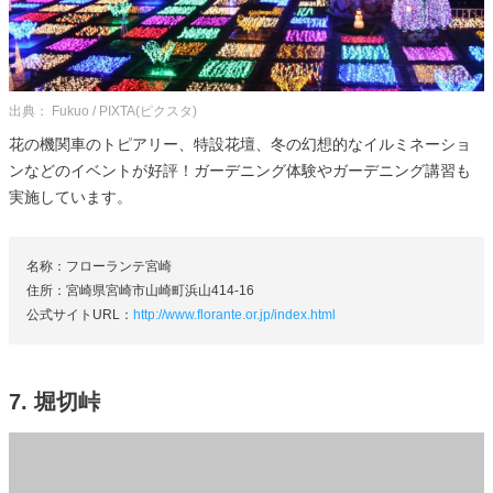
出典： Fukuo / PIXTA(ピクスタ)
花の機関車のトピアリー、特設花壇、冬の幻想的なイルミネーショ
ンなどのイベントが好評！ガーデニング体験やガーデニング講習も
実施しています。
名称：フローランテ宮崎
住所：宮崎県宮崎市山崎町浜山414-16
公式サイトURL：
http://www.florante.or.jp/index.html
7. 堀切峠