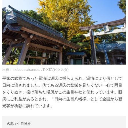
出典： nobuomatsumoto / PIXTA(ピクスタ)
平家の武将であった景清は源氏に捕らえられ、温情により僧として
日向に流されました。仇である源氏の繁栄を見たくない一心で両目
をくりぬき、投げ落ちた場所がこの生目神社と伝わっています。眼
病にご利益があるとされ、「日向の生目八幡様」として全国から観
光客が祈願に訪れています。
名称：生目神社