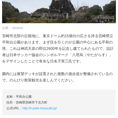
出典： tanama
宮崎市北部の丘陵地に、東京ドーム約15個分の広さを誇る宮崎県立
平和台公園があります。まず目を引くのが公園の中心にある平和の
塔。これは神武天皇の即位2600年を記念し建てられたもので、設計
者は日本サッカー協会のシンボルマーク「八咫烏（やたがらす）」
をデザインしたことで有名な日名子実三氏です。
園内には展望デッキが設置された複数の遊歩道が整備されているの
で、のんびり散策観光を楽しんでください。
名称：平和台公園
住所：宮崎県宮崎市下北方町
公式URL：
http://h.park-miyazaki.jp/