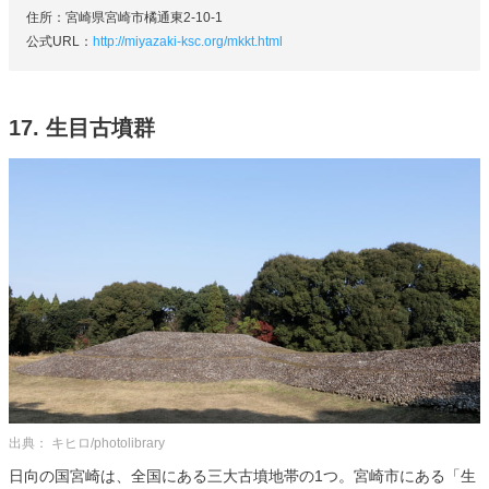
住所：宮崎県宮崎市橘通東2-10-1
公式URL：
http://miyazaki-ksc.org/mkkt.html
17. 生目古墳群
出典： キヒロ/photolibrary
日向の国宮崎は、全国にある三大古墳地帯の1つ。宮崎市にある「生