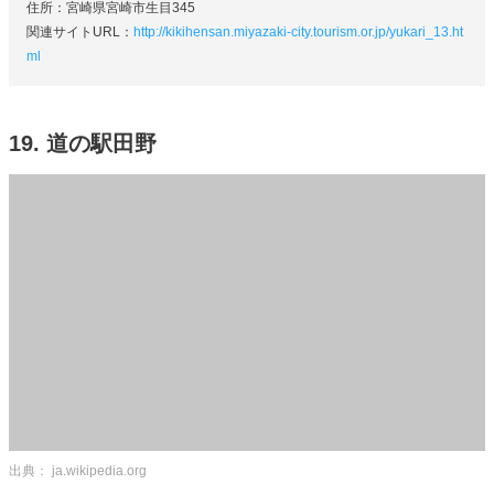
住所：宮崎県宮崎市生目345
関連サイトURL：
http://kikihensan.miyazaki-city.tourism.or.jp/yukari_13.ht
ml
19. 道の駅田野
出典： ja.wikipedia.org