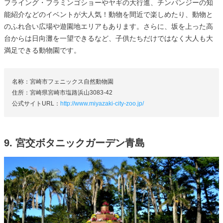
フライング・フラミンゴショーやヤギの大行進、チンパンジーの知
能紹介などのイベントが大人気！動物を間近で楽しめたり、動物と
のふれ合い広場や遊園地エリアもあります。さらに、坂を上った高
台からは日向灘を一望できるなど、子供たちだけではなく大人も大
満足できる動物園です。
名称：宮崎市フェニックス自然動物園
住所：宮崎県宮崎市塩路浜山3083-42
公式サイトURL：
http://www.miyazaki-city-zoo.jp/
9. 宮交ボタニックガーデン青島