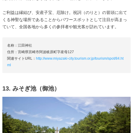
ご利益は縁結び、安産子宝、厄除け。祝詞（のりと）の冒頭に出て
くる神聖な場所であることからパワースポットとして注目が高まっ
ていて、全国各地から多くの参拝者や観光客が訪れています。
名称：江田神社
住所：宮崎県宮崎市阿波岐原町字産母127
関連サイトURL：
http://www.miyazaki-city.tourism.or.jp/tourism/spot/84.ht
ml
13. みそぎ池（御池）