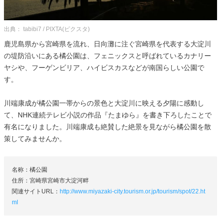
出典： tabibi7 / PIXTA(ピクスタ)
鹿児島県から宮崎県を流れ、日向灘に注ぐ宮崎県を代表する大淀川
の堤防沿いにある橘公園は、フェニックスと呼ばれているカナリー
ヤシや、フーゲンビリア、ハイビスカスなどが南国らしい公園で
す。
川端康成が橘公園一帯からの景色と大淀川に映える夕陽に感動し
て、NHK連続テレビ小説の作品『たまゆら』を書き下ろしたことで
有名になりました。川端康成も絶賛した絶景を見ながら橘公園を散
策してみませんか。
名称：橘公園
住所：宮崎県宮崎市大淀河畔
関連サイトURL：
http://www.miyazaki-city.tourism.or.jp/tourism/spot/22.ht
ml