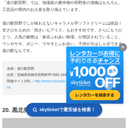
「道の駅田野」では、地場産の農作物や田野産の漬物はもちろん、
工芸品や県内のお土産を取り揃えています。
道の駅田野でしか味わえないキャラメル芋ソフトクリームは絶品！
甘さひかえめの「焼きいもアイス」もおすすめです。さらにもうひ
とつ、人気の秘密は「倉谷ふれあい牧場」が併設されていること。
ウシやヤギ、ポニー、ウサギとふれ合い、子供が大はしゃぎできる
✕
道の駅なんです。
名称：道の駅田野
住所：宮崎県宮崎市田野町甲7885-164
関連サイトURL：
http://www.miyazaki-city.tourism.or.jp/tourism/spot/61.ht
ml
20. 黒北発電所
skyticketで最安値を検索！