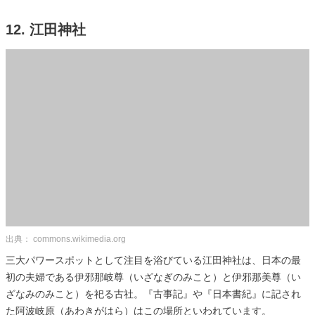
12. 江田神社
出典： commons.wikimedia.org
三大パワースポットとして注目を浴びている江田神社は、日本の最
初の夫婦である伊邪那岐尊（いざなぎのみこと）と伊邪那美尊（い
ざなみのみこと）を祀る古社。『古事記』や『日本書紀』に記され
た阿波岐原（あわきがはら）はこの場所といわれています。