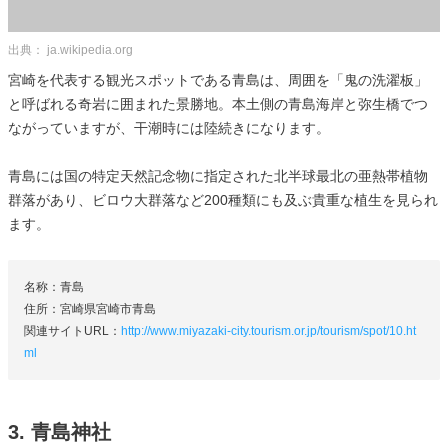
出典： ja.wikipedia.org
宮崎を代表する観光スポットである青島は、周囲を「鬼の洗濯板」
と呼ばれる奇岩に囲まれた景勝地。本土側の青島海岸と弥生橋でつ
ながっていますが、干潮時には陸続きになります。
青島には国の特定天然記念物に指定された北半球最北の亜熱帯植物
群落があり、ビロウ大群落など200種類にも及ぶ貴重な植生を見られ
ます。
名称：青島
住所：宮崎県宮崎市青島
関連サイトURL：
http://www.miyazaki-city.tourism.or.jp/tourism/spot/10.ht
ml
3. 青島神社