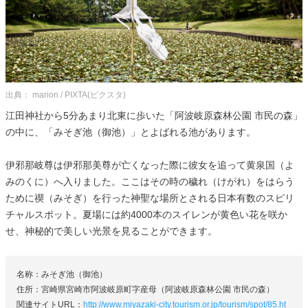
出典： marion / PIXTA(ピクスタ)
江田神社から5分あまり北東に歩いた「阿波岐原森林公園 市民の森」
の中に、「みそぎ池（御池）」とよばれる池があります。
伊邪那岐尊は伊邪那美尊が亡くなった際に彼女を追って黄泉国（よ
みのくに）へ入りました。ここはその時の穢れ（けがれ）をはらう
ために禊（みそぎ）を行った神聖な場所とされる日本有数のスピリ
チャルスポット。夏場には約4000本のスイレンが黄色い花を咲か
せ、神秘的で美しい光景を見ることができます。
名称：みそぎ池（御池）
住所：宮崎県宮崎市阿波岐原町字産母（阿波岐原森林公園 市民の森）
関連サイトURL：
http://www.miyazaki-city.tourism.or.jp/tourism/spot/85.ht