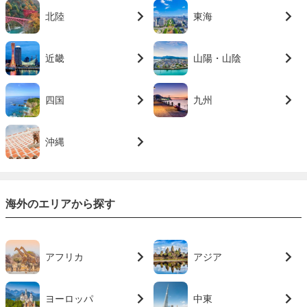
北陸
東海
近畿
山陽・山陰
四国
九州
沖縄
海外のエリアから探す
アフリカ
アジア
ヨーロッパ
中東