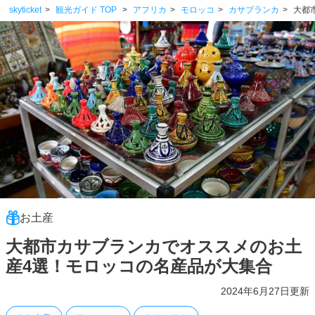
skyticket
観光ガイド TOP
アフリカ
モロッコ
カサブランカ
大都
お土産
大都市カサブランカでオススメのお土
産4選！モロッコの名産品が大集合
2024年6月27日更新