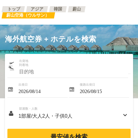
トップ
アジア
韓国
蔚山
蔚山空港（ウルサン）
海外航空券 + ホテルを検索
出発地
到着地
出発日
復路出発日
部屋数・人数
最安値を検索