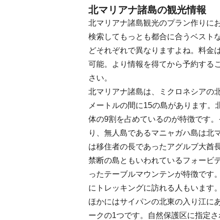
北マリアナ諸島の観光情報
北マリアナ諸島観光のプラン作りに
検索してもっとも都合に合うベスト
どそれぞれで異なりますよね。料金
可能。より情報を得てから予約する
さい。
北マリアナ諸島は、ミクロネシアの北
メートルの間に15の島があります。
体の9割を占めているのが特徴です
り、無人島であるマニャガハ島は北
は移住者の長であったアグルブ大酋
禁断の島ともいわれているフォービ
ったテーブルマウンテンが特徴です
にトレッキングに訪れる人もいます
ほかにはサイパンの北東の入り江に
ークの1つです。自然保護区に指定