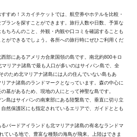
おすすめ！スカイチケットでは、航空券やホテルを比較・
なプランを探すことができます。旅行人数や日数、予算な
はもちろんのこと、外観・内観や口コミを確認することも
ことができるでしょう。各所への旅行時にぜひご利用くだ
西部にあるアメリカ合衆国領の島です。南北約800キロ
北マリアナ諸島で最も人口が多いのはサイパン島で、全
。そのため北マリアナ諸島には人の住んでいない島もあ
マリアナ諸島のランドマークとなっています。森の中心に
長の墓があるため、現地の人にとって神聖な島です。
デン島はサイパンの南東部にある陸繋島で、垂直に切り立
。自然保護区にも指定されているエリアで、ガイドととも
。
あるバードアイランドも北マリアナ諸島の有名なランドマ
されている地で、豊富な種類の海鳥が飛来。上陸はできま