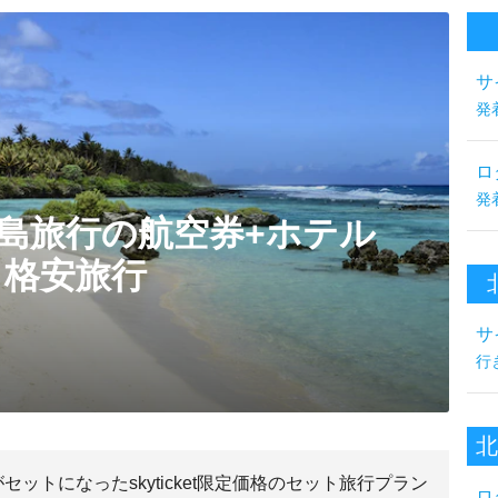
サ
発
ロ
発
島旅行の航空券+ホテル
格安旅行
サ
行
北
ットになったskyticket限定価格のセット旅行プラン
ロ