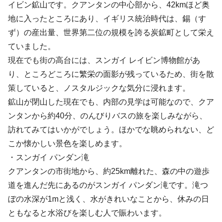
イビン鉱山です。クアンタンの中心部から、42kmほど奥
地に入ったところにあり、イギリス統治時代は、錫（す
ず）の産出量、世界第二位の規模を誇る炭鉱町として栄え
ていました。
現在でも街の高台には、スンガイ レイビン博物館があ
り、ところどころに繁栄の面影が残っているため、街を散
策していると、ノスタルジックな気分に浸れます。
鉱山が閉山した現在でも、内部の見学は可能なので、クア
ンタンから約40分、のんびりバスの旅を楽しみながら、
訪れてみてはいかがでしょう。ほかでな眺められない、ど
こか懐かしい景色を楽しめます。
・スンガイ パンダン滝
クアンタンの市街地から、約25km離れた、森の中の遊歩
道を進んだ先にあるのがスンガイ パンダン滝です。滝つ
ぼの水深が1mと浅く、水がきれいなことから、休みの日
ともなると水浴びを楽しむ人で賑わいます。