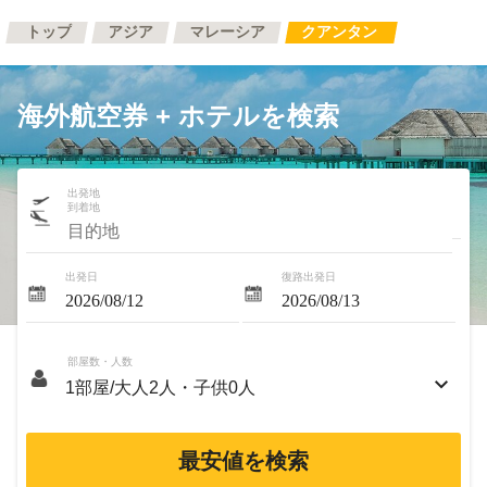
トップ
アジア
マレーシア
クアンタン
海外航空券 + ホテルを検索
出発地
到着地
出発日
復路出発日
部屋数・人数
最安値を検索