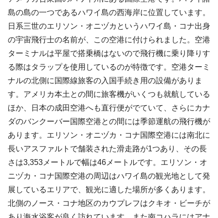
島の島の一つであるハワイ島の西海岸に位置しています。
日系三世のエリソン・オニヅカというハワイ島・コナ出身
の宇宙飛行士の名前が、この空港に付けられました。空港
ターミナルは平屋で搭乗橋はないので飛行機に乗り降りす
る際はタラップを使用しているのが特徴です。空港ターミ
ナルの北側に国際線旅客の入国手続き用の設備がありま
す。アメリカ本土との間に旅客機がいくつも就航している
ほか、日本の成田空港へも直行便がでていて、さらにカナ
ダのバンクーバー国際空港との間には季節運航の飛行機が
あります。エリソン・オニヅカ・コナ国際空港には南北に
長いアスファルトで舗装された滑走路が1つあり、その長
さは3,353メートルで幅は46メートルです。エリソン・オ
ニヅカ・コナ国際空港の周辺はハワイ島の観光地として発
展しているエリアで、観光に適した場所が多くあります。
北側のノース・コナ地区のカウプレフはクキオ・ビーチが
あり海水浴客が良く訪れています。また南コハラにはアナ