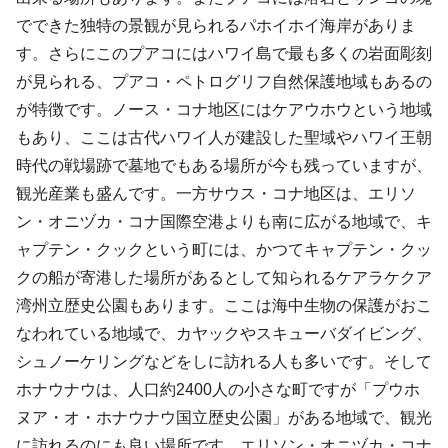
でできた独特の景観が見られるパホイホイ海岸がありま
す。さらにこのプアコにはハワイ島で最も多くの岩面彫刻
が見られる、プアコ・ペトログリフ自然保護地域もあるの
が特徴です。ノース・コナ地区にはケアウホウという地域
もあり、ここは古代ハワイ人が建設した聖域やハワイ王朝
時代の戦場跡で墓地でもある場所が今も残っていますが、
観光産業も盛んです。一方サウス・コナ地区は、エリソ
ン・オニヅカ・コナ国際空港よりも南に広がる地域で、キ
ャプテン・クックという町には、かつてキャプテン・クッ
クの船が寄港した場所があるとして知られるケアラケクア
湾州立歴史公園もあります。ここは海中生物の保護がおこ
なわれている地域で、カヤックやスキューバダイビング、
シュノーケリングなどをしに訪れる人も多いです。そして
ホナウナウは、人口約2400人の小さな町ですが「プウホ
ヌア・オ・ホナウナウ国立歴史公園」がある地域で、観光
に訪れるのにも良い場所です。エリソン・オニヅカ・コナ