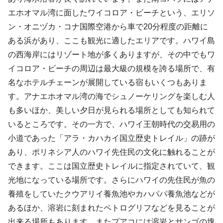
エホオマル湾に面したワイコロア・ビーチという、エリソ
ン・オニヅカ・コナ国際空港から車で20分程度の距離に
ある浜があり、ここも観光に適したエリアです。ハワイ島
の西海岸にはリゾート地が多くありますが、その中でもワ
イコロア・ビーチの周辺は最大級の規模を誇る場所で、有
名なホテルチェーンが展開している宿もいくつもありま
す。アナエホオマル湾の海でシュノーケリングを楽しむ人
も多いほか、美しい夕日が見られる場所としても知られて
いるところです。その一方で、ハワイ王朝時代の交易用の
小道であった「アラ・カハカイ国立歴史トレイル」の跡が
あり、ポリネシア人のハワイ先住民の文化に触れることが
できます。ここは国立歴史トレイルに指定されていて、観
光地になっている場所です。さらにハワイの先住民が魚の
養殖をしていたクウアリイ養魚池やカハパパ養魚池などが
あるほか、溶岩に刻まれたペトログリフなどを見ることが
出来る場所もあります。またプアコには溶岩とサンゴの塊