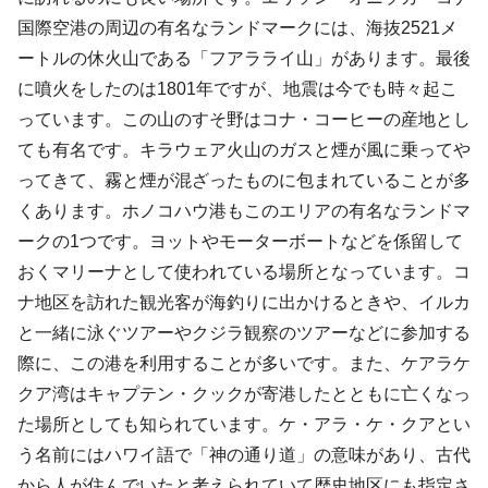
国際空港の周辺の有名なランドマークには、海抜2521メ
ートルの休火山である「フアラライ山」があります。最後
に噴火をしたのは1801年ですが、地震は今でも時々起こ
っています。この山のすそ野はコナ・コーヒーの産地とし
ても有名です。キラウェア火山のガスと煙が風に乗ってや
ってきて、霧と煙が混ざったものに包まれていることが多
くあります。ホノコハウ港もこのエリアの有名なランドマ
ークの1つです。ヨットやモーターボートなどを係留して
おくマリーナとして使われている場所となっています。コ
ナ地区を訪れた観光客が海釣りに出かけるときや、イルカ
と一緒に泳ぐツアーやクジラ観察のツアーなどに参加する
際に、この港を利用することが多いです。また、ケアラケ
クア湾はキャプテン・クックが寄港したとともに亡くなっ
た場所としても知られています。ケ・アラ・ケ・クアとい
う名前にはハワイ語で「神の通り道」の意味があり、古代
から人が住んでいたと考えられていて歴史地区にも指定さ