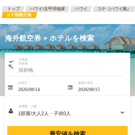
トップ
ハワイ/太平洋地域
ハワイ
コナ（ハワイ島）
コナ国際空港
海外航空券 + ホテルを検索
出発地
到着地
出発日
復路出発日
部屋数・人数
最安値を検索