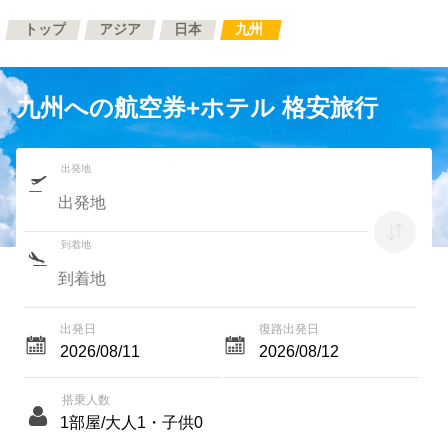
トップ
アジア
日本
九州
九州への航空券+ホテル 格安旅行
出発地
到着地
出発日
復路出発日
搭乗人数