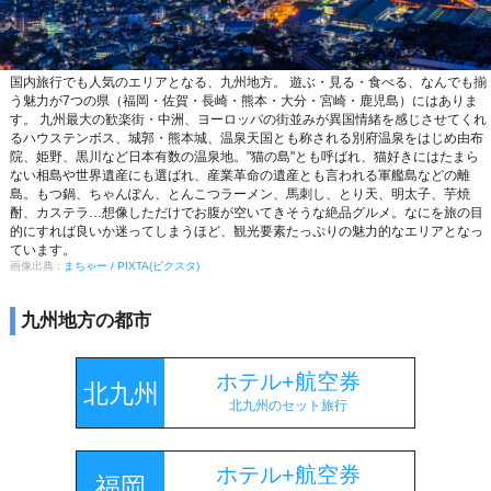
国内旅行でも人気のエリアとなる、九州地方。 遊ぶ・見る・食べる、なんでも揃
う魅力が7つの県（福岡・佐賀・長崎・熊本・大分・宮崎・鹿児島）にはありま
す。 九州最大の歓楽街・中洲、ヨーロッパの街並みが異国情緒を感じさせてくれ
るハウステンボス、城郭・熊本城、温泉天国とも称される別府温泉をはじめ由布
院、姫野、黒川など日本有数の温泉地。"猫の島"とも呼ばれ、猫好きにはたまら
ない相島や世界遺産にも選ばれ、産業革命の遺産とも言われる軍艦島などの離
島。もつ鍋、ちゃんぽん、とんこつラーメン、馬刺し、とり天、明太子、芋焼
酎、カステラ…想像しただけでお腹が空いてきそうな絶品グルメ。なにを旅の目
的にすれば良いか迷ってしまうほど、観光要素たっぷりの魅力的なエリアとなっ
ています。
画像出典 :
まちゃー / PIXTA(ピクスタ)
九州地方の都市
ホテル+航空券
北九州
北九州のセット旅行
ホテル+航空券
福岡