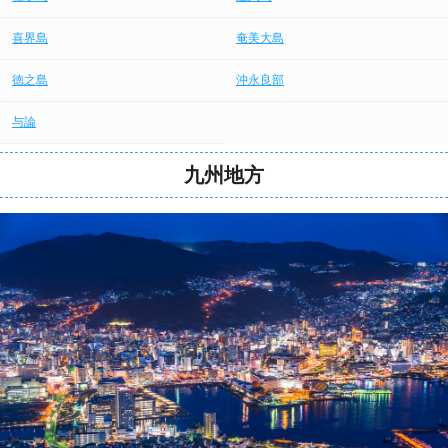
喜界島
奄美大島
徳之島
沖永良部
与論
九州地方