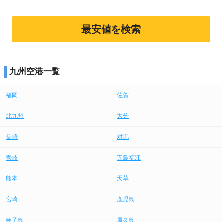
最安値を検索
九州空港一覧
福岡
佐賀
北九州
大分
長崎
対馬
壱岐
五島福江
熊本
天草
宮崎
鹿児島
種子島
屋久島