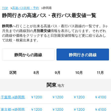
高速バス比較・予約
静岡着
TOP
静岡行きの高速バス・夜行バス最安値一覧
静岡県
へ行くことが出来る高速バス・夜行バス路線の一覧です。3ヶ
月先までの路線別の
月別最安値
情報を表示しております。それぞれ
の路線や価格をクリックすると日別最安値情報など更に絞り込みし
て比較・検索出来ます。
静岡からの路線
静岡行きの路線
区間
8月
9月
10月
11月
関東
地方
千葉県→静岡県
￥1200
￥1200
￥1200
￥4100
東京都→静岡県
￥1200
￥1200
￥1200
￥4100