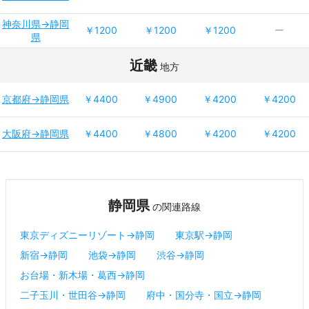
神奈川県→静岡
￥1200
￥1200
￥1200
ー
県
近畿
地方
京都府→静岡県
￥4400
￥4900
￥4200
￥4200
大阪府→静岡県
￥4400
￥4800
￥4200
￥4200
静岡県
の関連路線
東京ディズニーリゾート→静岡
東京駅→静岡
新宿→静岡
池袋→静岡
渋谷→静岡
お台場・新木場・葛西→静岡
二子玉川・世田谷→静岡
府中・国分寺・国立→静岡