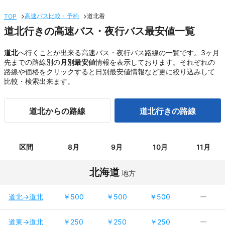
高速バス比較・予約
道北着
TOP
道北行きの高速バス・夜行バス最安値一覧
道北
へ行くことが出来る高速バス・夜行バス路線の一覧です。3ヶ月
先までの路線別の
月別最安値
情報を表示しております。それぞれの
路線や価格をクリックすると日別最安値情報など更に絞り込みして
比較・検索出来ます。
道北からの路線
道北行きの路線
区間
8月
9月
10月
11月
北海道
地方
道北→道北
￥500
￥500
￥500
ー
道東→道北
￥250
￥250
￥250
ー