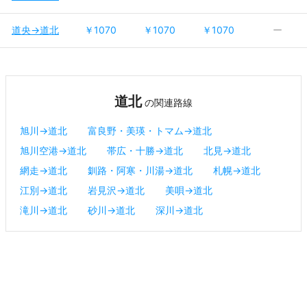
道央→道北
￥1070
￥1070
￥1070
ー
道北
の関連路線
旭川→道北
富良野・美瑛・トマム→道北
旭川空港→道北
帯広・十勝→道北
北見→道北
網走→道北
釧路・阿寒・川湯→道北
札幌→道北
江別→道北
岩見沢→道北
美唄→道北
滝川→道北
砂川→道北
深川→道北