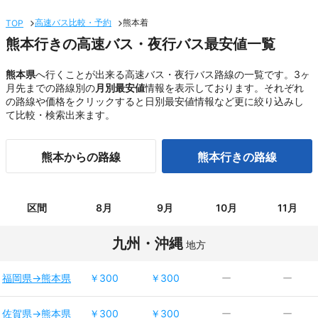
高速バス比較・予約
熊本着
TOP
熊本行きの高速バス・夜行バス最安値一覧
熊本県
へ行くことが出来る高速バス・夜行バス路線の一覧です。3ヶ
月先までの路線別の
月別最安値
情報を表示しております。それぞれ
の路線や価格をクリックすると日別最安値情報など更に絞り込みし
て比較・検索出来ます。
熊本からの路線
熊本行きの路線
区間
8月
9月
10月
11月
九州・沖縄
地方
福岡県→熊本県
￥300
￥300
ー
ー
佐賀県→熊本県
￥300
￥300
ー
ー