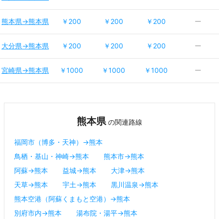
熊本県→熊本県
￥200
￥200
￥200
ー
大分県→熊本県
￥200
￥200
￥200
ー
宮崎県→熊本県
￥1000
￥1000
￥1000
ー
熊本県
の関連路線
福岡市（博多・天神）→熊本
鳥栖・基山・神崎→熊本
熊本市→熊本
阿蘇→熊本
益城→熊本
大津→熊本
天草→熊本
宇土→熊本
黒川温泉→熊本
熊本空港（阿蘇くまもと空港）→熊本
別府市内→熊本
湯布院・湯平→熊本