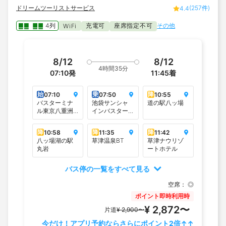
ドリームツーリストサービス
(257件)
4.4
4列
充電可
座席指定不可
その他
WiFi
8/12
8/12
4時間35分
07:10
発
11:45
着
始
乗
降
07:10
07:50
10:55
バスターミナ
池袋サンシャ
道の駅八ッ場
ル東京八重洲
インバスター
地下A＜東京駅
ミナル
八重洲トフロ
降
降
降
10:58
11:35
11:42
ムヤエスタワ
八ッ場湖の駅
草津温泉BT
草津ナウリゾ
ー B1F＞
丸岩
ートホテル
バス停の一覧をすべて見る
空席：
◎
ポイント即時利用時
¥ 2,872〜
片道
¥ 2,900〜
今だけ！アプリ予約ならさらにポイント2倍↑↑