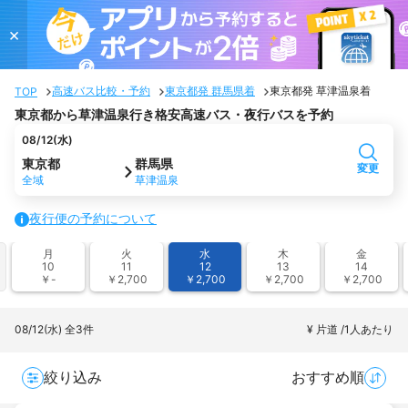
×
高速バス比較・予約
東京都発 群馬県着
東京都発 草津温泉着
TOP
東京都から草津温泉行き格安高速バス・夜行バスを予約
08/12(水)
東京都
群馬県
変更
全域
草津温泉
夜行便の予約について
月
火
水
木
金
10
11
12
13
14
￥-
￥2,700
￥2,700
￥2,700
￥2,700
08/12(水)
全3件
¥ 片道 /1人あたり
絞り込み
おすすめ順