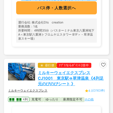
バス停・人数選択へ
運行会社: 株式会社Dts creation
乗務員数：1名
所要時間： 4時間35分（バスターミナル東京八重洲地下
A＜東京駅八重洲トフロムヤエスタワー B1F＞ - 草津温
泉スキー場）
昼行便
ｱﾌﾟﾘならﾎﾟｲﾝﾄ2倍中
ミルキーウェイエクスプレス
CJ1001 東京駅⇒草津温泉《4列足
元のびのびシート 》
ミルキーウェイエクスプレス
(3163件)
4.0
4列
充電可
ゆったり
座席指定不可
その他