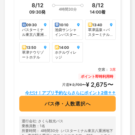
8/12
8/12
4時間30分
09:30
発
14:00
着
始
乗
降
09:30
10:10
13:40
バスターミナ
池袋サンシャ
草津温泉＜バ
ル東京八重洲
インバスター
スターミナル
地下A＜東京駅
ミナル
＞
八重洲トフロ
降
終
13:50
14:00
ムヤエスタワ
草津ナウリゾ
ホテルヴィレ
ー B1F＞
ートホテル
ッジ
空席：
3席
ポイント即時利用時
¥ 2,675〜
片道
¥ 2,700〜
今だけ！アプリ予約ならさらにポイント2倍↑↑
バス停・人数選択へ
運行会社: さくら観光バス
乗務員数：1名
所要時間： 4時間30分（バスターミナル東京八重洲地下