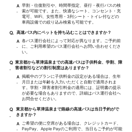
早割・往復割引や、時間帯指定、昼行・夜行バスの検
A
.
索が可能です。また、快適なシート、コンセント・充
電可、WiFi、女性専用・3列シート・トイレ付などの
車両設備での絞り込み検索も可能です。
Q.
高速バス内にペットを持ち込むことはできますか？
各バス運行会社によって対応が異なります。ご予約前
A
.
に、ご利用希望のバス運行会社へお問い合わせくださ
い。
Q
東京都から草津温泉までの高速バスは子供料金、学割、障
害者割引などの割引制度はありますか？
.
掲載中のプランに子供料金の設定がある場合は、生年
A
.
月日または年齢を入力いただくと自動で適用されま
す。学割・障害者割引料金の適用には、証明書の提示
が必要な場合もありますので、詳細はバス運行会社へ
お問合せください。
Q
東京都から草津温泉まで路線の高速バスは当日予約がで
きますか？
.
ご希望の便に空席がある場合は、クレジットカード、
A
.
PayPay、Apple Payのご利用で、当日もご予約が可能