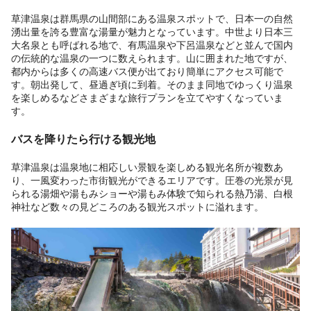
草津温泉は群馬県の山間部にある温泉スポットで、日本一の自然
湧出量を誇る豊富な湯量が魅力となっています。中世より日本三
大名泉とも呼ばれる地で、有馬温泉や下呂温泉などと並んで国内
の伝統的な温泉の一つに数えられます。山に囲まれた地ですが、
都内からは多くの高速バス便が出ており簡単にアクセス可能で
す。朝出発して、昼過ぎ頃に到着。そのまま同地でゆっくり温泉
を楽しめるなどさまざまな旅行プランを立てやすくなっていま
す。
バスを降りたら行ける観光地
草津温泉は温泉地に相応しい景観を楽しめる観光名所が複数あ
り、一風変わった市街観光ができるエリアです。圧巻の光景が見
られる湯畑や湯もみショーや湯もみ体験で知られる熱乃湯、白根
神社など数々の見どころのある観光スポットに溢れます。