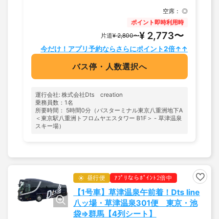
空席：
◎
ポイント即時利用時
¥ 2,773〜
片道
¥ 2,800〜
今だけ！アプリ予約ならさらにポイント2倍↑↑
バス停・人数選択へ
運行会社: 株式会社Dts creation
乗務員数：1名
所要時間： 5時間0分（バスターミナル東京八重洲地下A
＜東京駅八重洲トフロムヤエスタワー B1F＞ - 草津温泉
スキー場）
昼行便
ｱﾌﾟﾘならﾎﾟｲﾝﾄ2倍中
【1号車】草津温泉午前着！Dts line
八ッ場・草津温泉301便 東京・池
袋⇒群馬【4列シート】