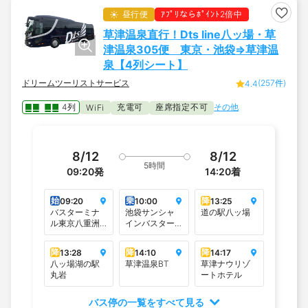
昼行便
ｱﾌﾟﾘならﾎﾟｲﾝﾄ2倍中
草津温泉直行！Dts line八ッ場・草
津温泉305便 東京・池袋⇒草津温
泉【4列シート】
ドリームツーリストサービス
(257件)
4.4
4列
充電可
座席指定不可
その他
WiFi
8/12
8/12
5時間
09:20
発
14:20
着
始
乗
降
09:20
10:00
13:25
バスターミナ
池袋サンシャ
道の駅八ッ場
ル東京八重洲
インバスター
地下A＜東京駅
ミナル
八重洲トフロ
降
降
降
13:28
14:10
14:17
ムヤエスタワ
八ッ場湖の駅
草津温泉BT
草津ナウリゾ
ー B1F＞
丸岩
ートホテル
バス停の一覧をすべて見る