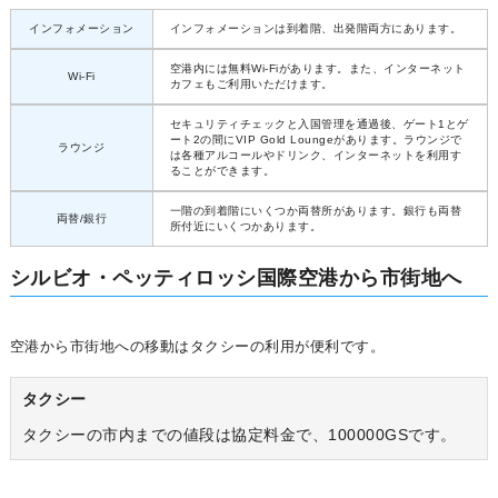
インフォメーション
インフォメーションは到着階、出発階両方にあります。
空港内には無料Wi-Fiがあります。また、インターネット
Wi-Fi
カフェもご利用いただけます。
セキュリティチェックと入国管理を通過後、ゲート1とゲ
ート2の間にVIP Gold Loungeがあります。ラウンジで
ラウンジ
は各種アルコールやドリンク、インターネットを利用す
ることができます。
一階の到着階にいくつか両替所があります。銀行も両替
両替/銀行
所付近にいくつかあります。
シルビオ・ペッティロッシ国際空港から市街地へ
空港から市街地への移動はタクシーの利用が便利です。
タクシー
タクシーの市内までの値段は協定料金で、100000GSです。