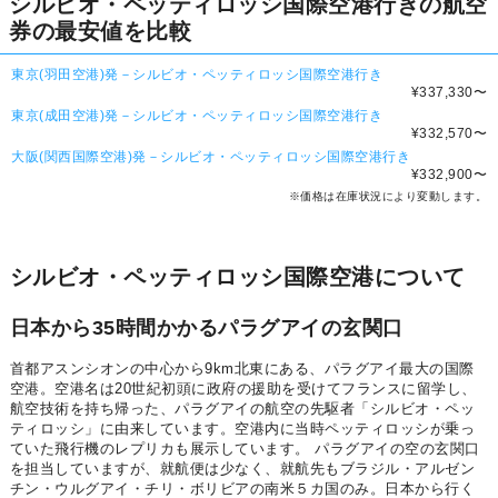
シルビオ・ペッティロッシ国際空港行きの航空
券の最安値を比較
東京(羽田空港)発－シルビオ・ペッティロッシ国際空港行き
¥337,330
〜
東京(成田空港)発－シルビオ・ペッティロッシ国際空港行き
¥332,570
〜
大阪(関西国際空港)発－シルビオ・ペッティロッシ国際空港行き
¥332,900
〜
※価格は在庫状況により変動します。
シルビオ・ペッティロッシ国際空港について
日本から35時間かかるパラグアイの玄関口
首都アスンシオンの中心から9km北東にある、パラグアイ最大の国際
空港。空港名は20世紀初頭に政府の援助を受けてフランスに留学し、
航空技術を持ち帰った、パラグアイの航空の先駆者「シルビオ・ペッ
ティロッシ」に由来しています。空港内に当時ペッティロッシが乗っ
ていた飛行機のレプリカも展示しています。 パラグアイの空の玄関口
を担当していますが、就航便は少なく、就航先もブラジル・アルゼン
チン・ウルグアイ・チリ・ボリビアの南米５カ国のみ。日本から行く