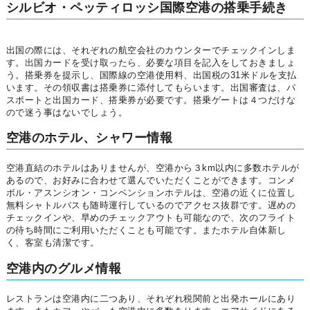
シルビオ・ペッティロッシ国際空港の搭乗手続き
出国の際には、それぞれの航空会社のカウンターでチェックインしま
す。出国カードを受け取ったら、必要な項目を記入をしておきましょ
う。搭乗券を提示し、国際線の空港使用料、出国税の31米ドルを支払
います。その領収書は搭乗券に添付してもらいます。出国審査は、パ
スポートと出国カード、搭乗券が必要です。搭乗ゲートは４つだけな
ので迷う事はないでしょう。
空港のホテル、シャワー情報
空港直結のホテルはありませんが、空港から３km以内に多数ホテルが
あるので、お好みに合わせて選んでいただくことができます。コンメ
ボル・アスンシオン・コンベンションホテルは、空港の近くに位置し
無料シャトルバスも随時運行しているのでアクセス抜群です。遅めの
チェックインや、早めのチェックアウトも可能なので、次のフライト
の待ち時間にご利用いただくことも可能です。またホテル自体新し
く、客室も清潔です。
空港内のグルメ情報
レストランは空港内に二つあり、それぞれ税関前と出発ホールにあり