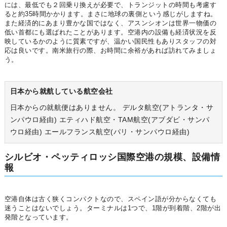
には、最低でも２回乗り換えが必要で、トランジットの時間も考慮す
ると約35時間かかります。まさに地球の裏側という感じがしますね。
また経済的にあまり豊かな国ではなく、アスンシオンは世界一物価の
低い首都にも選ばれたことがあります。空港内の設備も経済状況を反
映しているかのように質素ですが、温かい国民性もありスタッフの対
応は良いです。南米旅行の際、お時間に余裕があれば訪れてみましょ
う。
日本から就航している航空会社
日本からの就航便はありません。 デルタ航空(アトランタ・サ
ンパウロ経由) エティハド航空・TAM航空(アブダビ・サンパ
ウロ経由) エールフランス航空(パリ・サンパウロ経由)
シルビオ・ペッティロッシ国際空港の規模、設備情
報
空港自体は古く狭くコンパクトなので、スペイン語が分からなくても
迷うことはないでしょう。ターミナルは1つで、1階が到着階、2階が出
発階となっています。