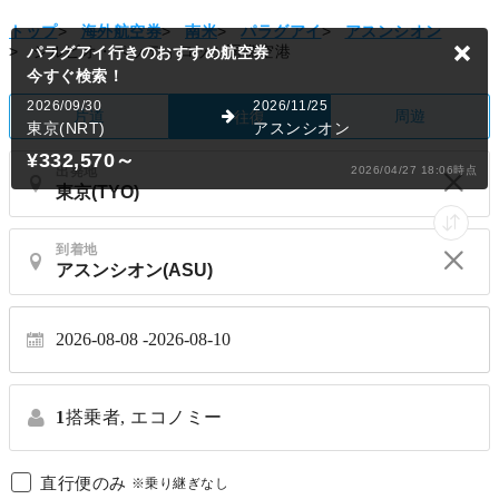
トップ
>
海外航空券
>
南米
>
パラグアイ
>
アスンシオン
>
シルビオ・ペッティロッシ国際空港
パラグアイ行きのおすすめ航空券
今すぐ検索！
2026/09/30
2026/11/25
片道
周遊
往復
東京(NRT)
アスンシオン
¥332,570
～
出発地
2026/04/27 18:06時点
到着地
2026-08-08
2026-08-10
1
搭乗者,
エコノミー
直行便のみ
※乗り継ぎなし