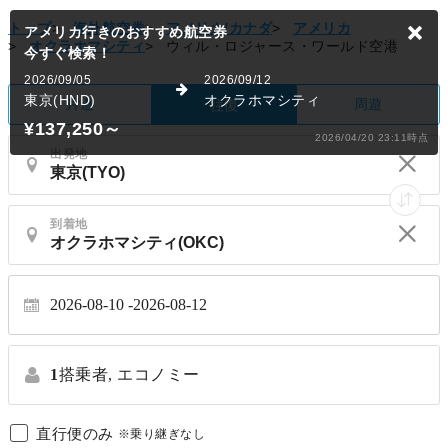
トップ
>
海外航空券
>
アメリカ/カナダ
>
アメリカ
>
オクラホマシティ
>
ウィル・ロジャース・ワールド空港
片道
周遊
往復
出発地
到着地
2026-08-10
2026-08-12
1
搭乗者,
エコノミー
直行便のみ
※乗り継ぎなし