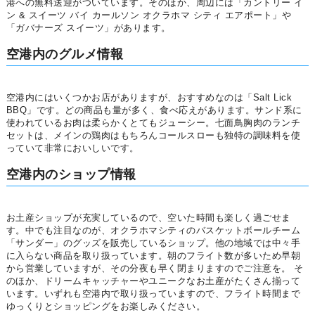
港への無料送迎がついています。そのほか、周辺には「カントリー イ
ン & スイーツ バイ カールソン オクラホマ シティ エアポート」や
「ガバナーズ スイーツ」があります。
空港内のグルメ情報
空港内にはいくつかお店がありますが、おすすめなのは「Salt Lick
BBQ」です。どの商品も量が多く、食べ応えがあります。サンド系に
使われているお肉は柔らかくとてもジューシー。七面鳥胸肉のランチ
セットは、メインの鶏肉はもちろんコールスローも独特の調味料を使
っていて非常においしいです。
空港内のショップ情報
お土産ショップが充実しているので、空いた時間も楽しく過ごせま
す。中でも注目なのが、オクラホマシティのバスケットボールチーム
「サンダー」のグッズを販売しているショップ。他の地域では中々手
に入らない商品を取り扱っています。朝のフライト数が多いため早朝
から営業していますが、その分夜も早く閉まりますのでご注意を。 そ
のほか、ドリームキャッチャーやユニークなお土産がたくさん揃って
います。いずれも空港内で取り扱っていますので、フライト時間まで
ゆっくりとショッピングをお楽しみください。