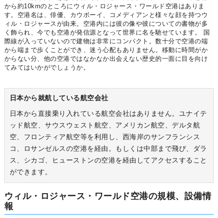
から約10kmのところにウィル・ロジャース・ワールド空港はありま
す。空港名は、俳優、カウボーイ、コメディアンと様々な顔を持つウ
ィル・ロジャースが由来。空港内には彼の像や彼についての書物が多
く飾られ、今でも空港が発信源となって世界に名を馳せています。 国
際線が入っていないので建物は非常にコンパクト。数十分で空港の端
から端まで歩くことができ、迷う心配もありません。移動に時間がか
からない分、他の空港ではなかなか出会えない歴史的一面に目を向け
てみてはいかがでしょうか。
日本から就航している航空会社
日本から直接乗り入れている航空会社はありません。ユナイテ
ッド航空、サウスウェスト航空、アメリカン航空、デルタ航
空、フロンティア航空等を利用し、西海岸のサンフランシス
コ、ロサンゼルスの空港を経由。もしくは中部まで飛び、ダラ
ス、シカゴ、ヒューストンの空港を経由してアクセスすること
ができます。
ウィル・ロジャース・ワールド空港の規模、設備情
報