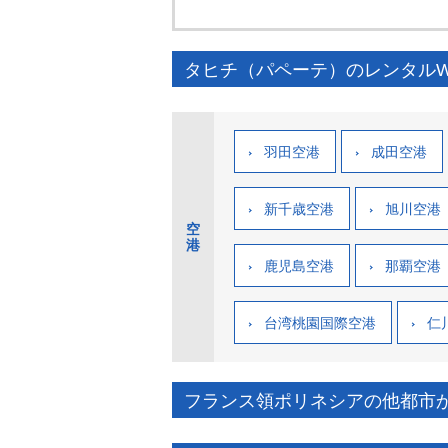
タヒチ（パペーテ）のレンタルW
羽田空港
成田空港
新千歳空港
旭川空港
空
港
鹿児島空港
那覇空港
台湾桃園国際空港
仁
フランス領ポリネシアの他都市か