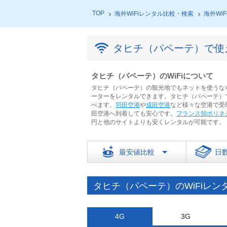
TOP
海外WiFiレンタル比較・検索
海外Wi
タヒチ（パペーテ）で使
タヒチ（パペーテ）のWiFiについて
タヒチ（パペーテ）の観光地でもネットを使うなら
ーターをレンタルできます。タヒチ（パペーテ）で
べます。
羽田空港
や
成田空港
など様々な空港で受
田空港へ到着しても安心です。
フランス領ポリネ
円と他のサイトよりも安くレンタルが可能です。
最安値比較
日
タヒチ（パペーテ）のWiFiレン
4G
3G