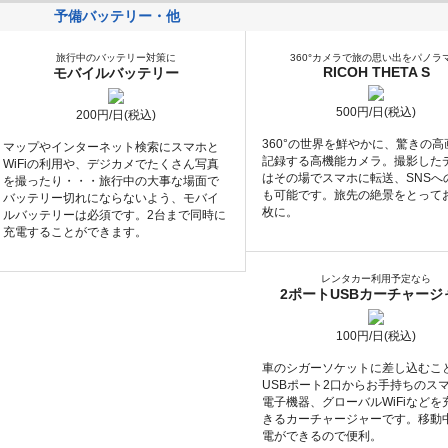
予備バッテリー・他
旅行中のバッテリー対策に
360°カメラで旅の思い出をパノラ
RICOH THETA S
モバイルバッテリー
500円/日(税込)
200円/日(税込)
360°の世界を鮮やかに、驚きの高
マップやインターネット検索にスマホと
記録する高機能カメラ。撮影した
WiFiの利用や、デジカメでたくさん写真
はその場でスマホに転送、SNSへ
を撮ったり・・・旅行中の大事な場面で
も可能です。旅先の絶景をとって
バッテリー切れにならないよう、モバイ
枚に。
ルバッテリーは必須です。2台まで同時に
充電することができます。
レンタカー利用予定なら
2ポートUSBカーチャージ
100円/日(税込)
車のシガーソケットに差し込むこ
USBポート2口からお手持ちのス
電子機器、グローバルWiFiなどを
きるカーチャージャーです。移動
電ができるので便利。