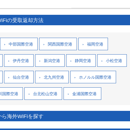
iFiの受取返却方法
中部国際空港
関西国際空港
福岡空港
伊丹空港
新潟空港
静岡空港
小松空港
仙台空港
北九州空港
ホノルル国際空港
川国際空港
台北松山空港
金浦国際空港
ら海外WiFiを探す