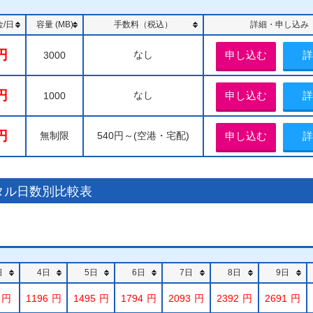
/日
容量 (MB)
手数料（税込）
詳細・申し込み
なし
申し込む
詳
3000
なし
申し込む
詳
1000
無制限
540円～(空港・宅配)
申し込む
詳
タル日数別比較表
日
4日
5日
6日
7日
8日
9日
1196
1495
1794
2093
2392
2691