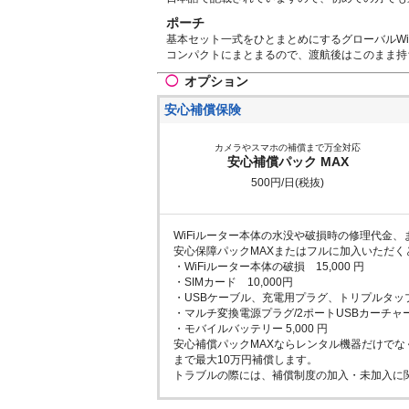
ポーチ
基本セット一式をひとまとめにするグローバルWi
コンパクトにまとまるので、渡航後はこのまま持
◯
オプション
安心補償保険
カメラやスマホの補償まで万全対応
安心補償パック MAX
500円/日(税抜)
WiFiルーター本体の水没や破損時の修理代金
安心保障パックMAXまたはフルに加入いただく
・WiFiルーター本体の破損 15,000 円
・SIMカード 10,000円
・USBケーブル、充電用プラグ、トリプルタップ
・マルチ変換電源プラグ/2ポートUSBカーチャージ
・モバイルバッテリー 5,000 円
安心補償パックMAXならレンタル機器だけで
まで最大10万円補償します。
トラブルの際には、補償制度の加入・未加入に