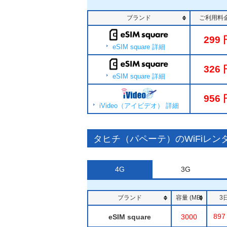
ブランド
ご利用料金
299
eSIM square 詳細
326
eSIM square 詳細
956
iVideo（アイビデオ） 詳細
タヒチ（パペーテ）のWiFiレン
4G
3G
ブランド
容量 (MB)
3
897
eSIM square
3000