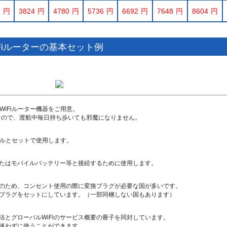
8
3824
4780
5736
6692
7648
8604
Fiルーターの基本セット例
新WiFiルーター機器をご用意。
トなので、渡航中毎日持ち歩いても邪魔になりません。
ブルとセットで使用します。
またはモバイルバッテリー等と接続するために使用します。
のため、コンセント使用の際に変換プラグが必要な国が多いです。
換プラグをセットにしています。（一部同梱しない国もあります）
方法とグローバルWiFiのサービス概要の冊子を同封しています。
迷わずに使うことができます。