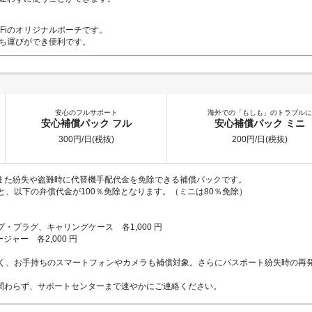
Fiのオリジナルポーチです。
ち運びができ便利です。
安心のフルサポート
海外での「もしも」のトラブルに
安心補償パック フル
安心補償パック ミニ
300円/日(税抜)
200円/日(税抜)
、また紛失や盗難時に代替機手配代金を免除できる補償パックです。
と、以下の弁償代金が100％免除となります。（ミニは80％免除）
・プラグ、キャリングケース 各1,000 円
ャー 各2,000 円
なく、お手持ちのスマートフォンやカメラも補償対象。さらにパスポート紛失時の再
関わらず、サポートセンターまで速やかにご連絡ください。