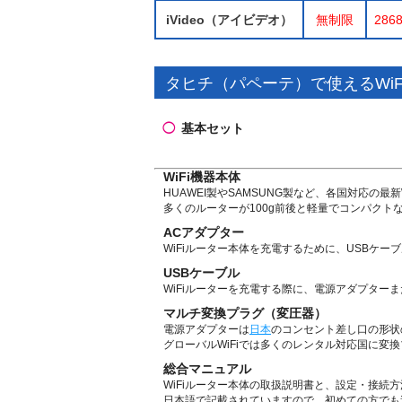
iVideo（アイビデオ）
無制限
286
タヒチ（パペーテ）で使えるWi
◯
基本セット
WiFi機器本体
HUAWEI製やSAMSUNG製など、各国対応の最
多くのルーターが100g前後と軽量でコンパク
ACアダプター
WiFiルーター本体を充電するために、USBケー
USBケーブル
WiFiルーターを充電する際に、電源アダプター
マルチ変換プラグ（変圧器）
電源アダプターは
日本
のコンセント差し口の形状
グローバルWiFiでは多くのレンタル対応国に変
総合マニュアル
WiFiルーター本体の取扱説明書と、設定・接続
日本語で記載されていますので、初めての方でも