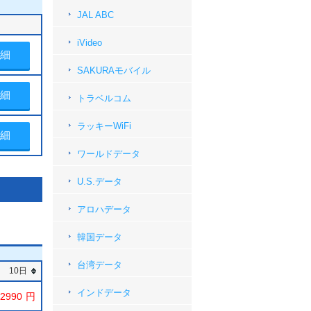
JAL ABC
iVideo
細
SAKURAモバイル
細
トラベルコム
ラッキーWiFi
細
ワールドデータ
U.S.データ
アロハデータ
韓国データ
台湾データ
10日
インドデータ
2990