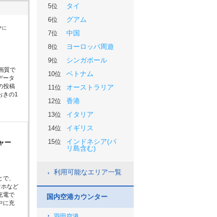
タイ
5位
グアム
6位
マに
中国
7位
ヨーロッパ周遊
8位
シンガポール
9位
画質で
ベトナム
10位
データ
の投稿
オーストラリア
11位
おきの1
香港
12位
イタリア
13位
イギリス
14位
インドネシア(バ
15位
ャー
リ島含む)
利用可能なエリア一覧
とで、
マホなど
充電で
国内空港カウンター
中に充
羽田空港