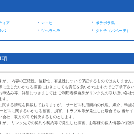
ティア
マニヒ
ボラボラ島
ラバ
ツヘラヘラ
タヒチ（パペーテ）
事項
すが、 内容の正確性、信頼性、有益性について保証するものではありません
際に生じたいかなる損害におきましても責任を負いかねますのでご了承下さ
、お申込み等、詳細につきましては ご利用者様自身がリンク先の取り扱い各社
ます。
スに関する情報を掲載しておりますが、 サービス利用契約の代理、媒介、斡旋
サービスに関するいかなる被害、損害、トラブル等が発生した場合でも 当サイ
い会社、双方の間で解決するものとします。
すが、 リンク先での契約や契約等で発生した損害、お客様の個人情報の保護