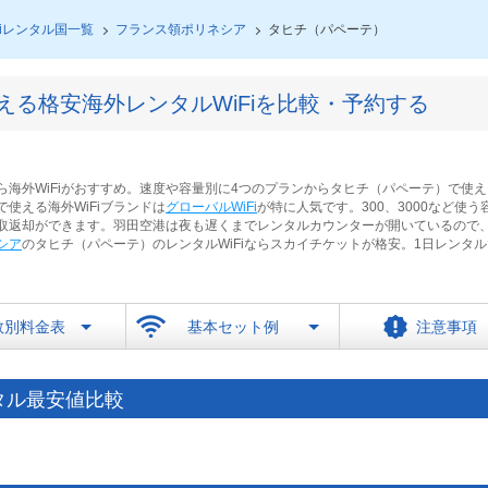
Fiレンタル国一覧
フランス領ポリネシア
タヒチ（パペーテ）
える格安海外レンタルWiFiを比較・予約する
海外WiFiがおすすめ。速度や容量別に4つのプランからタヒチ（パペーテ）で使える
使える海外WiFiブランドは
グローバルWiFi
が特に人気です。300、3000など使う
取返却ができます。羽田空港は夜も遅くまでレンタルカウンターが開いているので
シア
のタヒチ（パペーテ）のレンタルWiFiならスカイチケットが格安。1日レンタル
数別料金表
基本セット例
注意事項
タル最安値比較