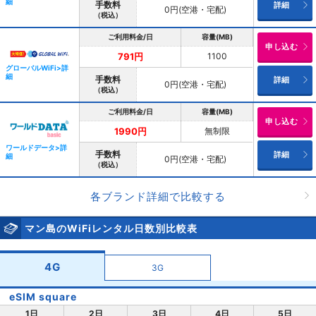
細
手数料
詳細
0円(空港・宅配)
（税込）
ご利用料金/日
容量(MB)
申し込む
1100
791円
グローバルWiFi>詳
細
手数料
詳細
0円(空港・宅配)
（税込）
ご利用料金/日
容量(MB)
申し込む
無制限
1990円
ワールドデータ>詳
手数料
詳細
細
0円(空港・宅配)
（税込）
各ブランド詳細で比較する
マン島のWiFiレンタル日数別比較表
4G
3G
eSIM square
1日
2日
3日
4日
5日