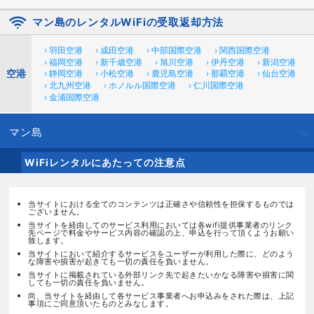
マン島のレンタルWiFiの受取返却方法
› 羽田空港
› 成田空港
› 中部国際空港
› 関西国際空港
› 福岡空港
› 新千歳空港
› 旭川空港
› 伊丹空港
› 新潟空港
空港
› 静岡空港
› 小松空港
› 鹿児島空港
› 那覇空港
› 仙台空港
› 北九州空港
› ホノルル国際空港
› 仁川国際空港
› 金浦国際空港
マン島
WiFiレンタルにあたっての注意点
当サイトにおける全てのコンテンツは正確さや信頼性を担保するものでは
ございません。
当サイトを経由してのサービス利用においては各wifi提供事業者のリンク
先ページで料金やサービス内容の確認の上、申込を行って頂くようお願い
致します。
当サイトにおいて紹介するサービスをユーザーが利用した際に、どのよう
な障害や損害が起きても一切の責任を負いません。
当サイトに掲載されている外部リンク先で起きたいかなる障害や損害に関
しても一切の責任を負いません。
尚、当サイトを経由して各サービス事業者へお申込みをされた際は、上記
事項にご同意頂いたものとみなします。