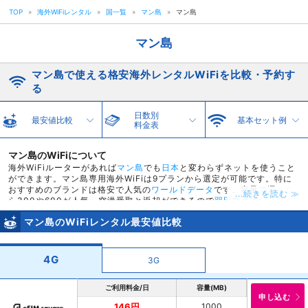
TOP
»
海外WiFiレンタル
»
国一覧
»
マン島
»
マン島
マン島
マン島で使える格安海外レンタルWiFiを比較・予約す
る
日数別
最安値比較
基本セット例
料金表
マン島のWiFiについて
海外WiFiルーターがあれば
マン島
でも
日本
と変わらずネットを使うこと
ができます。マン島専用海外WiFiは9プランから選定が可能です。特に
おすすめのブランドは格安で人気の
ワールドデータ
です。容量で選ぶな
...続きを読む ≫
ら300や600が人気。空港受取と返却ができるので
羽田空港
でレンタル
してそのまま出国も可能です。またワールドデータや
World eSIM
は羽田
マン島のWiFiレンタル最安値比較
空港での海外wifiの受取返却手数料がなんと無料！格安レンタルが可能
です。スカイチケットではマン島で使える海外WiFiを特別価格でご提
供。最安値が146円と他社ではできないキャンペーン価格でレンタルが
できます。
4G
3G
ご利用料金/日
容量(MB)
申し込む
1000
146円