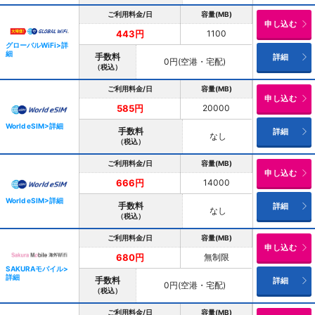
ご利用料金/日
容量(MB)
申し込む
1100
443円
グローバルWiFi>詳
細
手数料
詳細
0円(空港・宅配)
（税込）
ご利用料金/日
容量(MB)
申し込む
20000
585円
World eSIM>詳細
手数料
詳細
なし
（税込）
ご利用料金/日
容量(MB)
申し込む
14000
666円
World eSIM>詳細
手数料
詳細
なし
（税込）
ご利用料金/日
容量(MB)
申し込む
無制限
680円
SAKURAモバイル>
詳細
手数料
詳細
0円(空港・宅配)
（税込）
ご利用料金/日
容量(MB)