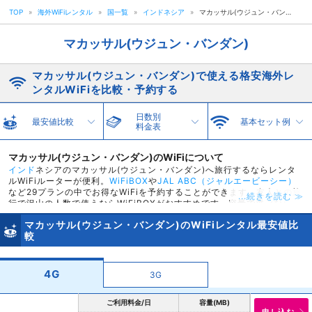
TOP
»
海外WiFiレンタル
»
国一覧
»
インドネシア
»
マカッサル(ウジュン・バンダン)
マカッサル(ウジュン・バンダン)
マカッサル(ウジュン・バンダン)で使える格安海外レ
ンタルWiFiを比較・予約する
日数別
最安値比較
基本セット例
料金表
マカッサル(ウジュン・バンダン)のWiFiについて
インド
ネシアのマカッサル(ウジュン・バンダン)へ旅行するならレンタ
ルWiFiルーターが便利。
WiFiBOX
や
JAL ABC（ジャルエービーシー）
など29プランの中でお得なWiFiを予約することができます。友人との旅
...続きを読む ≫
行で沢山の人数で使うならWiFiBOXがおすすめです。容量で選ぶなら
300や600が人気。
羽田空港
や
成田空港
など様々な空港で受取返却がで
マカッサル(ウジュン・バンダン)のWiFiレンタル最安値比
きます。また羽田空港のレンタルwifiカウンターではWiFiBOXが手数料
較
無料なのでお得に空港受取が可能です。スカイチケットではマカッサル
(ウジュン・バンダン)で使える海外WiFiを特別価格でご提供。
World
eSIM
では1日26円からレンタルが可能です。
4G
3G
ご利用料金/日
容量(MB)