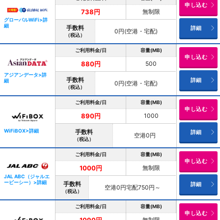
申し込む
無制限
738円
グローバルWiFi>詳
細
手数料
詳細
0円(空港・宅配)
（税込）
ご利用料金/日
容量(MB)
申し込む
500
880円
アジアンデータ>詳
手数料
詳細
細
0円(空港・宅配)
（税込）
ご利用料金/日
容量(MB)
申し込む
1000
890円
WiFiBOX>詳細
手数料
詳細
空港0円
（税込）
ご利用料金/日
容量(MB)
申し込む
無制限
1000円
JAL ABC（ジャルエ
ービーシー）>詳細
手数料
詳細
空港0円宅配750円～
（税込）
ご利用料金/日
容量(MB)
申し込む
無制限