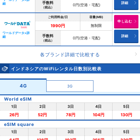
手数料
詳細
細
0円(空港・宅配)
（税込）
ご利用料金/日
容量(MB)
申し込む
無制限
1990円
ワールドデータ>詳
手数料
詳細
細
0円(空港・宅配)
（税込）
各ブランド詳細で比較する
インドネシアのWiFiレンタル日数別比較表
4G
3G
World eSIM
1日
2日
3日
4日
5日
26円
52円
78円
104円
130円
eSIM square
1日
2日
3日
4日
5日