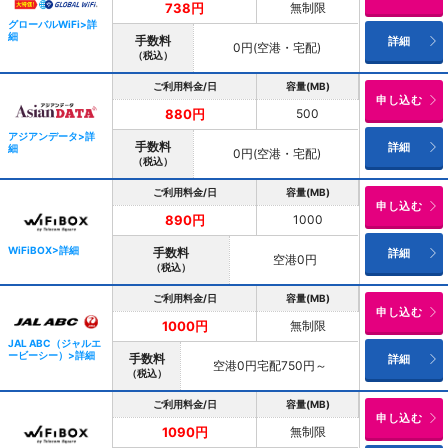
無制限
738円
グローバルWiFi>詳
細
手数料
詳細
0円(空港・宅配)
（税込）
ご利用料金/日
容量(MB)
申し込む
500
880円
アジアンデータ>詳
手数料
詳細
細
0円(空港・宅配)
（税込）
ご利用料金/日
容量(MB)
申し込む
1000
890円
WiFiBOX>詳細
手数料
詳細
空港0円
（税込）
ご利用料金/日
容量(MB)
申し込む
無制限
1000円
JAL ABC（ジャルエ
ービーシー）>詳細
手数料
詳細
空港0円宅配750円～
（税込）
ご利用料金/日
容量(MB)
申し込む
無制限
1090円