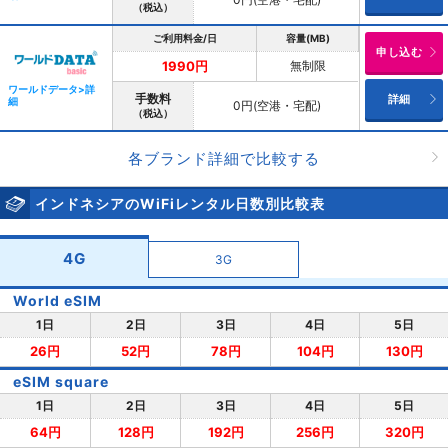
（税込）
ご利用料金/日
容量(MB)
申し込む
無制限
1990円
ワールドデータ>詳
手数料
詳細
細
0円(空港・宅配)
（税込）
各ブランド詳細で比較する
インドネシアのWiFiレンタル日数別比較表
4G
3G
World eSIM
1日
2日
3日
4日
5日
26円
52円
78円
104円
130円
eSIM square
1日
2日
3日
4日
5日
64円
128円
192円
256円
320円