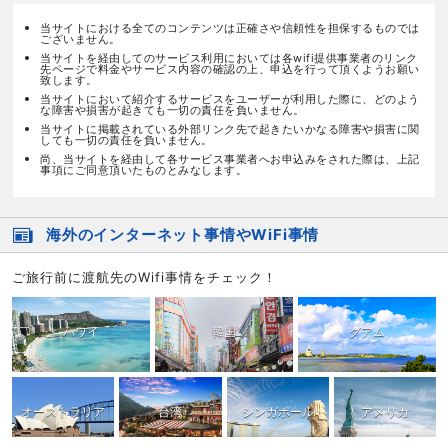
当サイトにおける全てのコンテンツは正確さや信頼性を担保するものでは
ございません。
当サイトを経由してのサービス利用においては各wifi提供事業者のリンク
先ページで料金やサービス内容の確認の上、申込を行って頂くようお願い
致します。
当サイトにおいて紹介するサービスをユーザーが利用した際に、どのよう
な障害や損害が起きても一切の責任を負いません。
当サイトに掲載されている外部リンク先で起きたいかなる障害や損害に関
しても一切の責任を負いません。
尚、当サイトを経由して各サービス事業者へお申込みをされた際は、上記
事項にご同意頂いたものとみなします。
海外のインターネット事情やWiFi事情
ご旅行前に渡航先のWifi事情をチェック！
ハワイ
韓国
グアム
オーストラリア
台湾
シンガポール
アメリカ