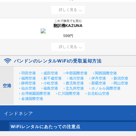
詳しく見る
これで旅先でも安心
翻訳機KAZUNA
599円
詳しく見る
バンドンのレンタルWiFiの受取返却方法
› 羽田空港
› 成田空港
› 中部国際空港
› 関西国際空港
› 福岡空港
› 新千歳空港
› 旭川空港
› 伊丹空港
› 新潟空港
› 静岡空港
› 小松空港
› 鹿児島空港
› 那覇空港
› 岡山空港
空港
› 仙台空港
› 福島空港
› 北九州空港
› ホノルル国際空港
› 台湾桃園国際空港
› 仁川国際空港
› 台北松山空港
› 金浦国際空港
インドネシア
WiFiレンタルにあたっての注意点