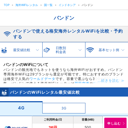
TOP
»
海外WiFiレンタル
»
国一覧
»
インドネシア
»
バンドン
バンドン
バンドンで使える格安海外レンタルWiFiを比較・予約
する
日数別
最安値比較
基本セット例
料金表
バンドンのWiFiについて
バンドンの観光地でもネットを使うなら海外WiFiがおすすめ。バンドン
専用海外WiFiは29プランから選定が可能です。特におすすめのブランド
は格安で人気の
ワールドデータ
です。容量で選ぶなら300や600が人
...続きを読む ≫
気。バンドンで使える海外WiFiルーターは
羽田空港
や
成田空港
で受取返
却が可能です。羽田空港の海外wifi受取カウンターでは飛行機の時間が
バンドンのWiFiレンタル最安値比較
早朝や深夜の方でも安心の深夜早朝営業です。スカイチケットではバン
ドンで使える海外WiFiを特別価格でご提供。最安値が26円と他社ではで
きないキャンペーン価格でレンタルができます。
4G
3G
ご利用料金/日
容量(MB)
申し込む
500
26円