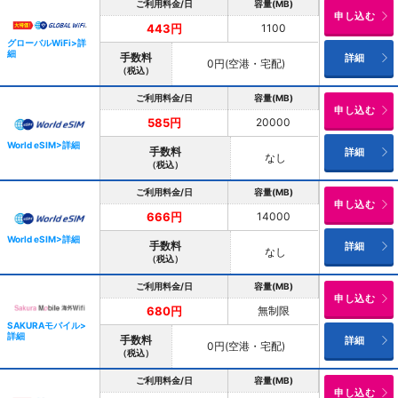
ご利用料金/日
容量(MB)
申し込む
1100
443円
グローバルWiFi>詳
細
手数料
詳細
0円(空港・宅配)
（税込）
ご利用料金/日
容量(MB)
申し込む
20000
585円
World eSIM>詳細
手数料
詳細
なし
（税込）
ご利用料金/日
容量(MB)
申し込む
14000
666円
World eSIM>詳細
手数料
詳細
なし
（税込）
ご利用料金/日
容量(MB)
申し込む
無制限
680円
SAKURAモバイル>
詳細
手数料
詳細
0円(空港・宅配)
（税込）
ご利用料金/日
容量(MB)
申し込む