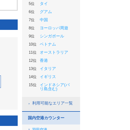
タイ
5位
グアム
6位
中国
7位
ヨーロッパ周遊
8位
シンガポール
9位
ベトナム
10位
オーストラリア
11位
香港
12位
イタリア
13位
イギリス
14位
インドネシア(バ
15位
リ島含む)
利用可能なエリア一覧
国内空港カウンター
羽田空港