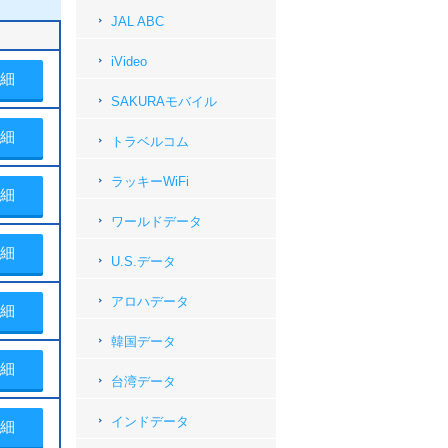
JAL ABC
iVideo
細
SAKURAモバイル
細
トラベルコム
ラッキーWiFi
細
ワールドデータ
細
U.S.データ
アロハデータ
細
韓国データ
細
台湾データ
インドデータ
細