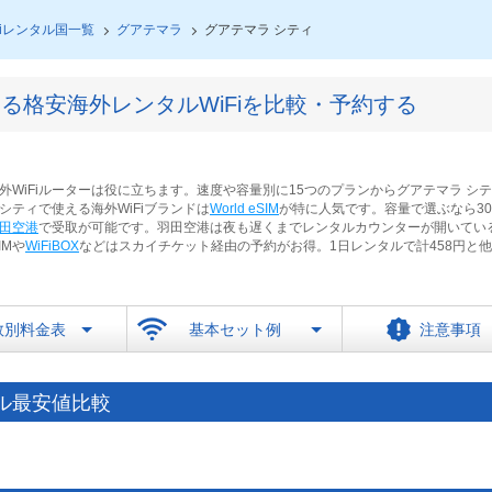
Fiレンタル国一覧
グアテマラ
グアテマラ シティ
る格安海外レンタルWiFiを比較・予約する
WiFiルーターは役に立ちます。速度や容量別に15つのプランからグアテマラ シ
シティで使える海外WiFiブランドは
World eSIM
が特に人気です。容量で選ぶなら300
田空港
で受取が可能です。羽田空港は夜も遅くまでレンタルカウンターが開いてい
IMや
WiFiBOX
などはスカイチケット経由の予約がお得。1日レンタルで計458円と
数別料金表
基本セット例
注意事項
タル最安値比較