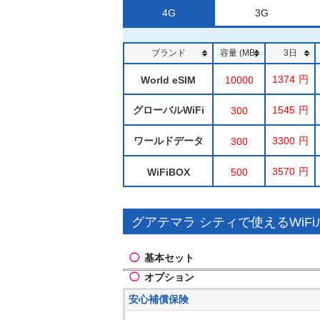
4G
3G
ブランド
容量 (MB)
3日
1374
World eSIM
10000
グローバルWiFi
1545
300
ワールドデータ
3300
300
3570
WiFiBOX
500
グアテマラ シティで使えるWiF
◯
基本セット
◯
オプション
安心補償保険