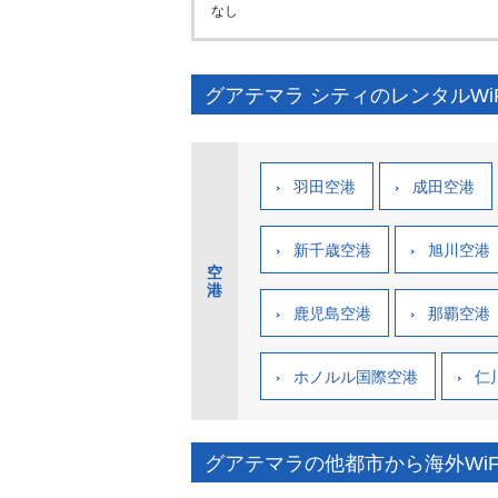
なし
グアテマラ シティのレンタルWi
羽田空港
成田空港
新千歳空港
旭川空港
空
港
鹿児島空港
那覇空港
ホノルル国際空港
仁
グアテマラの他都市から海外WiF