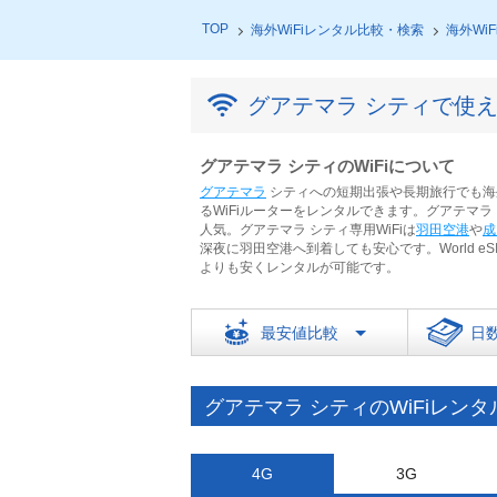
TOP
海外WiFiレンタル比較・検索
海外Wi
グアテマラ シティで使え
グアテマラ シティのWiFiについて
グアテマラ
シティへの短期出張や長期旅行でも海外
るWiFiルーターをレンタルできます。グアテマラ 
人気。グアテマラ シティ専用WiFiは
羽田空港
や
成
深夜に羽田空港へ到着しても安心です。World eS
よりも安くレンタルが可能です。
最安値比較
日
グアテマラ シティのWiFiレン
4G
3G