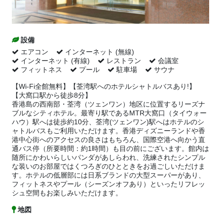
設備
エアコン
インターネット (無線)
インターネット (有線)
レストラン
会議室
フィットネス
プール
駐車場
サウナ
【Wi-Fi全館無料】【荃湾駅へのホテルシャトルバスあり!】
【大窩口駅から徒歩8分】
香港島の西南部・荃湾（ツェンワン）地区に位置するリーズナ
ブルなシティホテル。最寄り駅であるMTR大窩口（タイウォー
ハウ）駅へは徒歩約10分、荃湾(ツェンワン)駅へはホテルのシ
ャトルバスもご利用いただけます。香港ディズニーランドや香
港中心街へのアクセスの良さはもちろん、国際空港へ向かう直
通バス停（所要時間：約1時間）も目の前にございます。館内は
随所にかわいらしいパンダがあしらわれ、洗練されたシンプル
な装いのお部屋ではくつろぎのひとときをお過ごしいただけま
す。ホテルの低層部には日系ブランドの大型スーパーがあり、
フィットネスやプール（シーズンオフあり）といったリフレッ
シュ空間もお楽しみいただけます。
地図