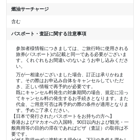
燃油サーチャージ
含む
パスポート・査証に関する注意事項
参加者様情報につきましては、ご旅行時に使用される
旅券(パスポート)の記載と同一である必要がございま
す。くれぐれもお間違いのないようお申し込みくださ
い。
万が一相違がございました場合、訂正は承りかねま
す。その際はお申込み自体をキャンセルしていただ
き、正しい情報で再予約が必要です。
既にキャンセル料発生の対象期間の場合、規定に沿っ
てキャンセル料の発生するお手続きとなります。また
代金、ご用意可否は再予約の際の条件が適用となりま
す。予めご了承ください。
【日本で発行されたパスポートをお持ちの方へ】
香港およびマカオへの入国時、90日以内および観光・一
般商用等の目的の滞在であればビザ（査証）の取得は不
要です。
ビザを取得せずに渡航する場合は、下記の条件を満たし