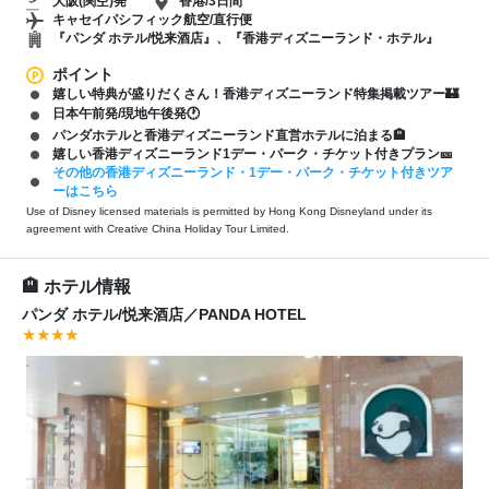
大阪(関空)発
香港/3日間
キャセイパシフィック航空/直行便
『パンダ ホテル/悦来酒店』、『香港ディズニーランド・ホテル』
ポイント
嬉しい特典が盛りだくさん！香港ディズニーランド特集掲載ツアー🏰
日本午前発/現地午後発🕐
パンダホテルと香港ディズニーランド直営ホテルに泊まる🏨
嬉しい香港ディズニーランド1デー・パーク・チケット付きプラン🎫
その他の香港ディズニーランド・1デー・パーク・チケット付きツア
ーはこちら
Use of Disney licensed materials is permitted by Hong Kong Disneyland under its
agreement with Creative China Holiday Tour Limited.
ホテル情報
パンダ ホテル/悦来酒店
／
PANDA HOTEL
★★★★