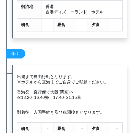
宿泊地
香港
香港ディズニーランド・ホテル
朝食
－
昼食
－
夕食
－
3日目
出発まで自由行動となります。
※ホテルから空港までご自身でご移動ください。
香港発 直行便で大阪(関空)へ
🛫13:20~16:40発→17:40~21:15着
到着後、入国手続き及び税関検査となります。
朝食
－
昼食
－
夕食
－