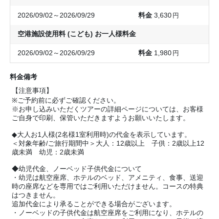
2026/09/02～2026/09/29
3,630
円
空港施設使用料 (こども) お一人様料金
2026/09/02～2026/09/29
1,980
円
料金備考
【注意事項】
※ご予約前に必ずご確認ください。
※お申し込みいただくツアーの詳細ページについては、お客様
ご自身で印刷、保管いただきますようお願いいたします。
◆大人お1人様(2名様1室利用時)の代金を表示しています。
＜対象年齢/ご旅行期間中＞大人：12歳以上 子供：2歳以上12
歳未満 幼児：2歳未満
◆幼児代金、ノーベッド子供代金について
・幼児は航空座席、ホテルのベッド、アメニティ、食事、送迎
時の座席などを専用ではご利用いただけません。コースの特典
はつきません。
追加代金により承ることができる場合がございます。
・ノーベッドの子供代金は航空座席をご利用になり、ホテルの