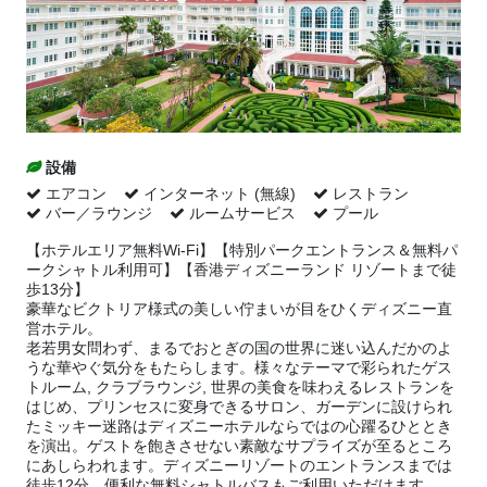
設備
エアコン
インターネット (無線)
レストラン
バー／ラウンジ
ルームサービス
プール
【ホテルエリア無料Wi-Fi】【特別パークエントランス＆無料パ
ークシャトル利用可】【香港ディズニーランド リゾートまで徒
歩13分】
豪華なビクトリア様式の美しい佇まいが目をひくディズニー直
営ホテル。
老若男女問わず、まるでおとぎの国の世界に迷い込んだかのよ
うな華やぐ気分をもたらします。様々なテーマで彩られたゲス
トルーム, クラブラウンジ, 世界の美食を味わえるレストランを
はじめ、プリンセスに変身できるサロン、ガーデンに設けられ
たミッキー迷路はディズニーホテルならではの心躍るひととき
を演出。ゲストを飽きさせない素敵なサプライズが至るところ
にあしらわれます。ディズニーリゾートのエントランスまでは
徒歩12分。便利な無料シャトルバスもご利用いただけます。