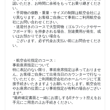
認いただき、お時間に余裕をもってお乗り継ぎくださ
い。
・手荷物の個数・重量・サイズの制限は航空会社によ
り異なります。お客様ご自身にて事前にご利用航空会
社にお問い合わせください。
・送迎付きのコースで大型荷物（ゴルフバックやサー
フボード等）を持参される場合、別途費用が発生、或
いはお預かりできない場合も
ございます。必ず代金お支払い前にお問合せくださ
い。
・航空会社指定のコース：
事前座席指定について
特に表記のない限り、事前座席指定は承っておりませ
ん。お客様ご自身にて出発当日のカウンターで行なっ
ていただくか、ご利用航空会社のホームページにて直
接手続きいたきますようお願いいたします。航空会社
やお座席の位置により事前指定が有料の場合がござい
ます*。
*最終確定書面と一緒にお渡しするEチケット控えをお
手元にご用意の上お手続きください。