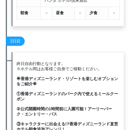
パンダ ホテル/悦来酒店
朝食
－
昼食
－
夕食
－
2日目
終日自由行動となります。
※ホテル間はお客様ご自身でご移動ください。
🌟香港ディズニーランド・リゾートを楽しむオプション
をご紹介🌟
①香港ディズニーランドのパーク内で使えるミールクー
ポン
②公式開園時間の1時間前に入園可能！アーリーパー
ク・エントリー・パス
③キャラクターに出会える!?香港ディズニーランド直営
ホテル朝食追加アレンジ！