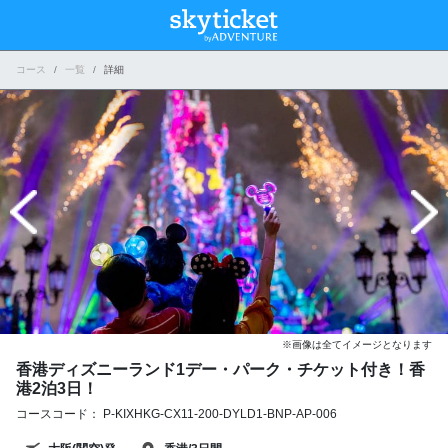
コース
一覧
詳細
※画像は全てイメージとなります
香港ディズニーランド1デー・パーク・チケット付き！香
港2泊3日！
コースコード： P-KIXHKG-CX11-200-DYLD1-BNP-AP-006