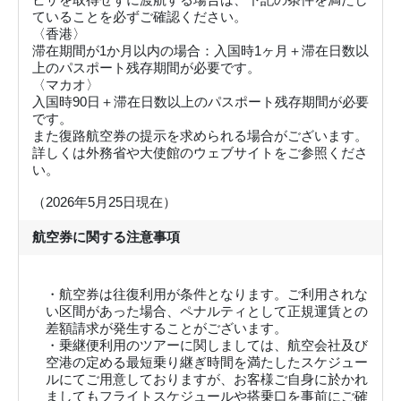
ていることを必ずご確認ください。
〈香港〉
滞在期間が1か月以内の場合：入国時1ヶ月＋滞在日数以
上のパスポート残存期間が必要です。
〈マカオ〉
入国時90日＋滞在日数以上のパスポート残存期間が必要
です。
また復路航空券の提示を求められる場合がございます。
詳しくは外務省や大使館のウェブサイトをご参照くださ
い。
（2026年5月25日現在）
航空券に関する注意事項
・航空券は往復利用が条件となります。ご利用されな
い区間があった場合、ペナルティとして正規運賃との
差額請求が発生することがございます。
・乗継便利用のツアーに関しましては、航空会社及び
空港の定める最短乗り継ぎ時間を満たしたスケジュー
ルにてご用意しておりますが、お客様ご自身に於かれ
ましてもフライトスケジュールや搭乗口を事前にご確