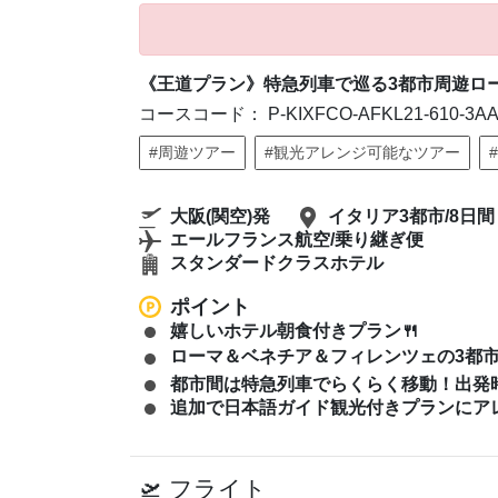
《王道プラン》特急列車で巡る3都市周遊ロ
コースコード： P-KIXFCO-AFKL21-610-3AA
#周遊ツアー
#観光アレンジ可能なツアー
大阪(関空)発
イタリア3都市/8日間
エールフランス航空/乗り継ぎ便
スタンダードクラスホテル
ポイント
嬉しいホテル朝食付きプラン🍴
ローマ＆ベネチア＆フィレンツェの3都市周
都市間は特急列車でらくらく移動！出発時
追加で日本語ガイド観光付きプランにアレ
フライト