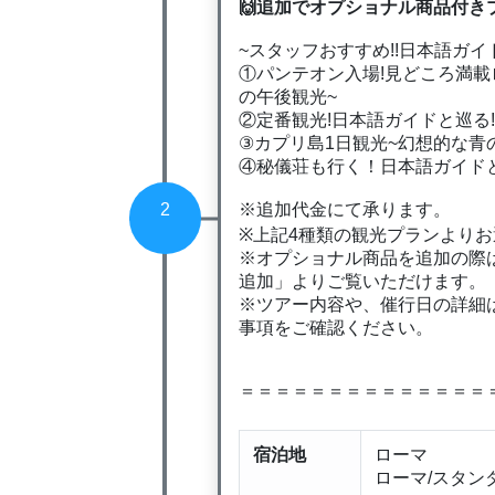
🙌追加でオプショナル商品付き
~スタッフおすすめ!!日本語ガ
①パンテオン入場!見どころ満載
の午後観光~
②定番観光!日本語ガイドと巡る!
③カプリ島1日観光~幻想的な青
④秘儀荘も行く！日本語ガイドと
※追加代金にて承ります。
2
※上記4種類の観光プランより
※オプショナル商品を追加の際
追加」よりご覧いただけます。
※ツアー内容や、催行日の詳細
事項をご確認ください。
＝＝＝＝＝＝＝＝＝＝＝＝＝＝
宿泊地
ローマ
ローマ/スタン