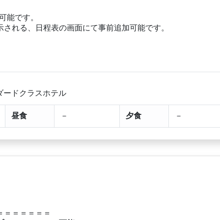
約可能です。
示される、日程表の画面にて事前追加可能です。
ダードクラスホテル
昼食
－
夕食
－
＝＝＝＝＝＝＝