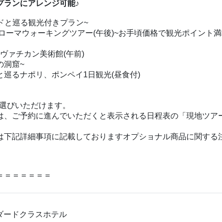
プランにアレンジ可能♪
イドと巡る観光付きプラン~
ローマウォーキングツアー(午後)~お手頃価格で観光ポイント満
ヴァチカン美術館(午前)
の洞窟~
巡るナポリ、ポンペイ1日観光(昼食付)
お選びいただけます。
は、ご予約に進んでいただくと表示される日程表の「現地ツア
は下記詳細事項に記載しておりますオプショナル商品に関する
＝＝＝＝＝＝＝
ダードクラスホテル