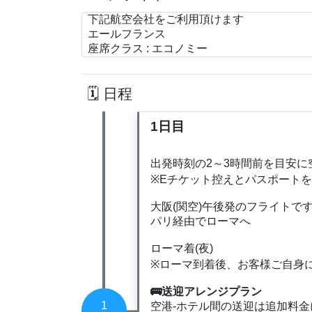
下記航空会社をご利用頂けます
エールフランス
座席クラス : エコノミー
日程
1日目
出発時刻の2～3時間前を目安に
※Eチケット控えとパスポート
大阪(関空)午後発のフライトで
パリ経由でローマへ
ローマ着(夜)
※ローマ到着後、お客様ご自身
🚌送迎アレンジプラン
1
空港-ホテル間の送迎は追加料