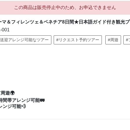
この商品は販売停止中のため、お申込できません
ーマ＆フィレンツェ＆ベネチア8日間★日本語ガイド付き観光
-001
#送迎アレンジ可能なツアー
#リクエスト予約ツアー
#周遊
#
遊🌍️
間帯アレンジ可能🚃
ンジ可能💨