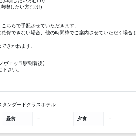
ちらも満喫したい方むけ!)
市を満喫したい方むけ!)
はこちらで手配させていただきます。
の確保できない場合、他の時間枠でご案内させていただく場合
。
はできかねます。
・ノヴェッラ駅到着後】
動下さい。
スタンダードクラスホテル
昼食
－
夕食
－