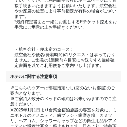
ていただくか、ご利用航空会社のホームページにて直
接手続きいたきますようお願いいたします。航空会社
やお座席の位置により事前指定が有料の場合がござい
ます*。
*最終確定書面と一緒にお渡しするEチケット控えをお
手元にご用意の上お手続きください。
・航空会社・便未定のコース：
航空会社や便名(発着時間)のリクエストは承っており
ません。ご出発の1週間前を目安にお送りする最終確
定書面を以てご利用便をご案内申し上げます。
ホテルに関する注意事項
※こちらのツアーは部屋指定なし(窓のないお部屋)のご
案内となります。
※ご宿泊人数分のベッドの確約は出来かねますのでご注
意ください。
※2025年1月1日より台湾全宿泊施設の客室を対象に、ミ
ニボトルのアメニティ、歯ブラシ・歯磨き粉、カミソ
リ、ヘアゴム、シャワーキャップなどの衛生用品やアメ
ニティの設置は完全に停止されます。日本よりご持参頂