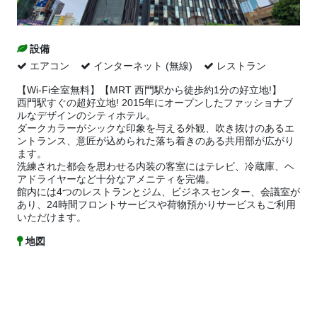
設備
エアコン
インターネット (無線)
レストラン
【Wi-Fi全室無料】【MRT 西門駅から徒歩約1分の好立地!】
西門駅すぐの超好立地! 2015年にオープンしたファッショナブ
ルなデザインのシティホテル。
ダークカラーがシックな印象を与える外観、吹き抜けのあるエ
ントランス、意匠が込められた落ち着きのある共用部が広がり
ます。
洗練された都会を思わせる内装の客室にはテレビ、冷蔵庫、ヘ
アドライヤーなど十分なアメニティを完備。
館内には4つのレストランとジム、ビジネスセンター、会議室が
あり、24時間フロントサービスや荷物預かりサービスもご利用
いただけます。
地図