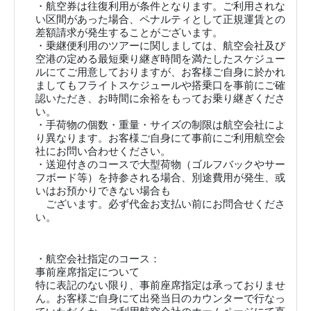
・航空券は往復利用が条件となります。ご利用されな
い区間があった場合、ペナルティとして正規運賃との
差額請求が発生することがございます。
・乗継便利用のツアーに関しましては、航空会社及び
空港の定める最短乗り継ぎ時間を満たしたスケジュー
ルにてご用意しておりますが、お客様ご自身に於かれ
ましてもフライトスケジュールや搭乗口を事前にご確
認いただき、お時間に余裕をもってお乗り継ぎくださ
い。
・手荷物の個数・重量・サイズの制限は航空会社によ
り異なります。お客様ご自身にて事前にご利用航空会
社にお問い合わせください。
・送迎付きのコースで大型荷物（ゴルフバックやサー
フボード等）を持参される場合、別途費用が発生、或
いはお預かりできない場合も
ございます。必ず代金お支払い前にお問合せくださ
い。
・航空会社指定のコース：
事前座席指定について
特に表記のない限り、事前座席指定は承っておりませ
ん。お客様ご自身にて出発当日のカウンターで行なっ