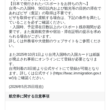
【日本で発行されたパスポートをお持ちの方へ】
台湾への入国時、90日以内および観光等の目的の滞在で
あればビザ（査証）の取得は不要です。
ビザを取得せずに渡航する場合は、下記の条件を満たし
ていることを必ずご確認ください。
・入国時、予定滞在日数以上のパスポート残存期間が必
要です。また復路航空券や宿泊・滞在証明の提示を求め
られる場合がございます。
詳しくは外務省や大使館のウェブサイトをご参照くださ
い。
また2025年10月1日より台湾入国時の入国カードは紙版
が廃止され事前にオンラインにて登録が必要となりま
す。
台湾到着の3日前より公式サイトにて登録が可能となり
ます。詳しくは公式サイト(https://twac.immigration.gov.t
w/)をご確認ください。
(2026年5月25日現在)
航空券に関する注意事項