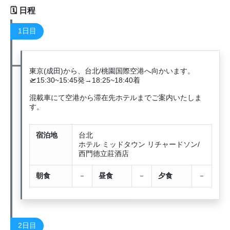
日程
1日目
東京(成田)から、台北/桃園国際空港へ向かいます。
🛫15:30~15:45発→18:25~18:40着
混載車にて空港から滞在先ホテルまでご案内いたしま
す。
宿泊地
台北
ホテル ミッドタウン リチャードソン/
西門德立莊酒店
朝食
－
昼食
－
夕食
－
2日目