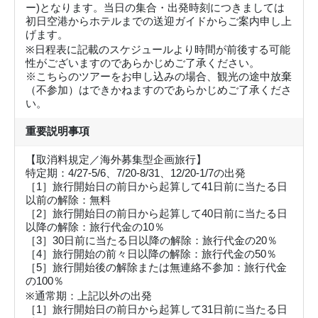
ー)となります。当日の集合・出発時刻につきましては
初日空港からホテルまでの送迎ガイドからご案内申し上
げます。
※日程表に記載のスケジュールより時間が前後する可能
性がございますのであらかじめご了承ください。
※こちらのツアーをお申し込みの場合、観光の途中放棄
（不参加）はできかねますのであらかじめご了承くださ
い。
重要説明事項
【取消料規定／海外募集型企画旅行】
特定期：4/27-5/6、7/20-8/31、12/20-1/7の出発
［1］旅行開始日の前日から起算して41日前に当たる日
以前の解除：無料
［2］旅行開始日の前日から起算して40日前に当たる日
以降の解除：旅行代金の10％
［3］30日前に当たる日以降の解除：旅行代金の20％
［4］旅行開始の前々日以降の解除：旅行代金の50％
［5］旅行開始後の解除または無連絡不参加：旅行代金
の100％
※通常期：上記以外の出発
［1］旅行開始日の前日から起算して31日前に当たる日