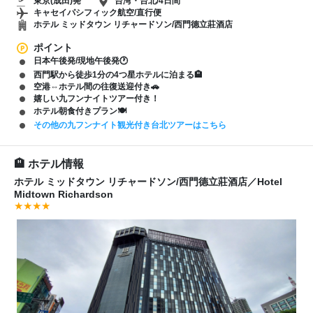
東京(成田)発
台湾・台北/4日間
キャセイパシフィック航空/直行便
ホテル ミッドタウン リチャードソン/西門德立莊酒店
ポイント
日本午後発/現地午後発🕐
西門駅から徒歩1分の4つ星ホテルに泊まる🏨
空港⇔ホテル間の往復送迎付き🚗
嬉しい九フンナイトツアー付き！
ホテル朝食付きプラン🍽️
その他の九フンナイト観光付き台北ツアーはこちら
ホテル情報
ホテル ミッドタウン リチャードソン/西門德立莊酒店
／
Hotel
Midtown Richardson
★★★★