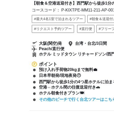
【朝食＆空港送迎付き】西門駅から徒歩1分の
コースコード： P-KIXTPE-MM11-211-AP-00
#最大4名1室で泊まれるツアー
#朝食＆送迎付
#リクエスト予約ツアー
#直行便
#フリー
大阪(関空)発
台湾・台北/3日間
Peach/直行便
ホテル ミッドタウン リチャードソン/西
ポイント
預け入れ手荷物20kgまで無料💼
日本早朝発/現地夜発🕐
西門駅から徒歩1分の4つ星ホテルに泊まる
空港⇔ホテル間の往復送迎付き🚗
ホテル朝食付きプラン🍽️
その他のピーチで行く台北ツアーはこち