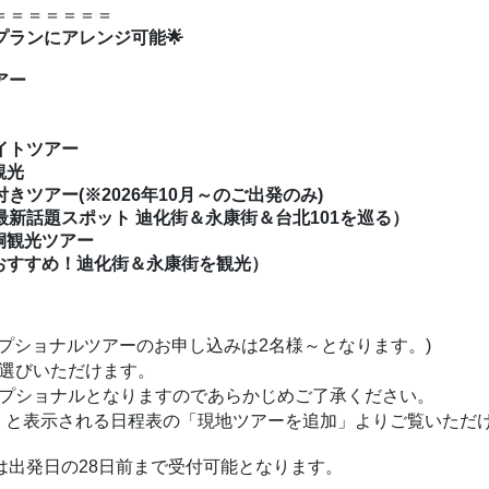
＝＝＝＝＝＝＝
プランにアレンジ可能🌟
アー
イトツアー
観光
ツアー(※2026年10月～のご出発のみ)
新話題スポット 迪化街＆永康街＆台北101を巡る）
桐観光ツアー
おすすめ！迪化街＆永康街を観光）
プショナルツアーのお申し込みは2名様～となります。)
お選びいただけます。
オプショナルとなりますのであらかじめご了承ください。
くと表示される日程表の「現地ツアーを追加」よりご覧いただ
は出発日の28日前まで受付可能となります。