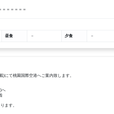
＝＝＝＝＝＝＝
昼食
－
夕食
－
載)にて桃園国際空港へご案内致します。
)へ
0着
なります。