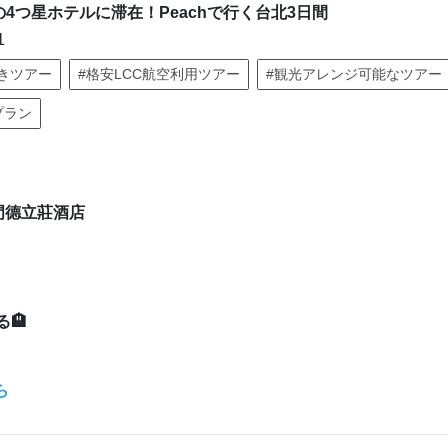
4つ星ホテルに滞在！Peachで行く台北3日間
1
きツアー
#格安LCC航空利用ツアー
#観光アレンジ可能なツアー
プラン
門德立莊酒店
🏨
ら