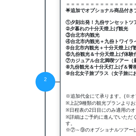
＝＝＝＝＝＝＝＝＝＝＝＝＝＝
🌟追加でオプショナル商品付き
①夕刻出発！九份サンセットツ
②夕暮れの十分天燈上げ観光
③台北市内観光
④台北市内観光＋九份トワイラ
⑤台北市内観光＋十分天燈上げ
⑥九份観光＆十分天燈上げ体験付き
⑦カジュアル台北満喫ツアー（最
⑧九份観光＆十分天灯上げ＆菁
⑨台北女子旅プラス（女子旅に
2
※追加代金にて承ります。(※オ
※上記9種類の観光プランより
※日程表の2日目にのみ適用の
※詳細はご予約に進んでいただ
す。
※⑦～⑨のオプショナルツアー