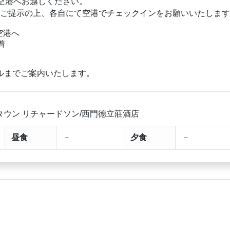
空港へお越しください。
をご提示の上、各自にて空港でチェックインをお願いいたしま
空港へ
5着
ルまでご案内いたします。
タウン リチャードソン/西門德立莊酒店
昼食
－
夕食
－