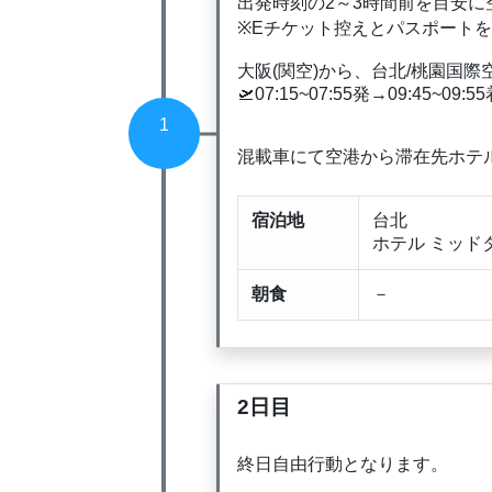
出発時刻の2～3時間前を目安に
※Eチケット控えとパスポート
大阪(関空)から、台北/桃園国際
🛫07:15~07:55発→09:45~09:5
1
混載車にて空港から滞在先ホテ
宿泊地
台北
ホテル ミッド
朝食
－
2日目
終日自由行動となります。