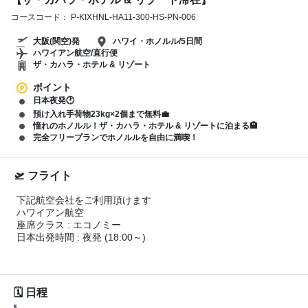
コースコード： P-KIXHNL-HA11-300-HS-PN-006
大阪(関空)発
ハワイ・ホノルル/5日間
ハワイアン航空/直行便
ザ・カハラ・ホテル & リゾート
ポイント
日本夜発🕐
預け入れ手荷物23kg×2個まで無料💼
憧れのホノルル！ザ・カハラ・ホテル & リゾートに泊まる🏨
完全フリープランでホノルルを自由に満喫！
フライト
下記航空会社をご利用頂けます
ハワイアン航空
座席クラス : エコノミー
日本出発時間 : 夜発 (18:00～)
日程