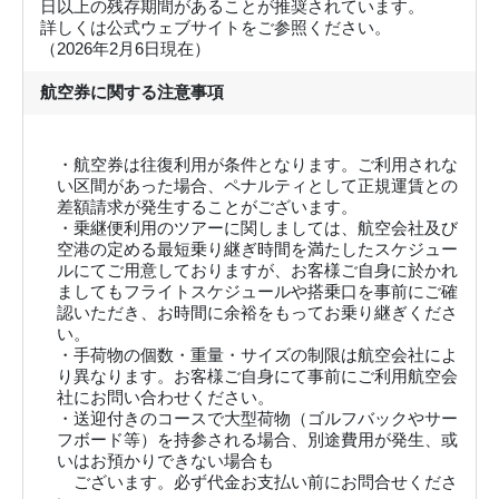
日以上の残存期間があることが推奨されています。
詳しくは公式ウェブサイトをご参照ください。
（2026年2月6日現在）
航空券に関する注意事項
・航空券は往復利用が条件となります。ご利用されな
い区間があった場合、ペナルティとして正規運賃との
差額請求が発生することがございます。
・乗継便利用のツアーに関しましては、航空会社及び
空港の定める最短乗り継ぎ時間を満たしたスケジュー
ルにてご用意しておりますが、お客様ご自身に於かれ
ましてもフライトスケジュールや搭乗口を事前にご確
認いただき、お時間に余裕をもってお乗り継ぎくださ
い。
・手荷物の個数・重量・サイズの制限は航空会社によ
り異なります。お客様ご自身にて事前にご利用航空会
社にお問い合わせください。
・送迎付きのコースで大型荷物（ゴルフバックやサー
フボード等）を持参される場合、別途費用が発生、或
いはお預かりできない場合も
ございます。必ず代金お支払い前にお問合せくださ