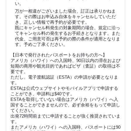
い。
万が一相違がございました場合、訂正は承りかねま
す。その際はお申込み自体をキャンセルしていただ
き、正しい情報で再予約が必要です。
既にキャンセル料発生の対象期間の場合、規定に沿っ
てキャンセル料の発生するお手続きとなります。また
代金、ご用意可否は再予約の際の条件が適用となりま
す。予めご了承ください。
【日本で発行されたパスポートをお持ちの方へ】
アメリカ（ハワイ）への入国時、90日以内の滞在および
短期の商用や観光目的であればビザ（査証）の取得は不
要です。
ただし、電子渡航認証（ESTA）の申請が必要となりま
す。
ESTAは公式ウェブサイトやモバイルアプリで申請する
ことができ、申請料は$40です。
ESTAを取得していない場合はアメリカ（ハワイ）へ入
国することができませんので、必ず余裕をもって申請し
てください。
出発72時間前までに申請することが強く推奨されていま
す。
またアメリカ（ハワイ）への入国時、パスポートには90