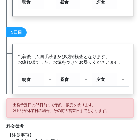
朝食
－
昼食
－
夕食
－
5日目
到着後、入国手続き及び税関検査となります。
お疲れ様でした。お気をつけてお帰りくださいませ。
朝食
－
昼食
－
夕食
－
出発予定日の35日前
まで予約・販売を承ります。
※上記が休業日の場合、その前の営業日までとなります。
料金備考
【注意事項】