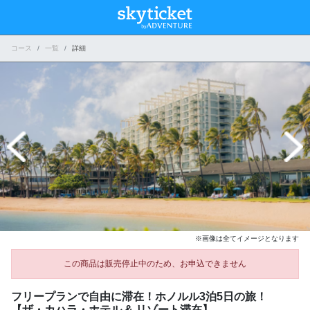
コース
一覧
詳細
※画像は全てイメージとなります
この商品は販売停止中のため、お申込できません
フリープランで自由に滞在！ホノルル3泊5日の旅！
【ザ・カハラ・ホテル & リゾート滞在】