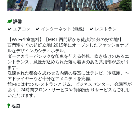
設備
エアコン
インターネット (無線)
レストラン
【Wi-Fi全室無料】【MRT 西門駅から徒歩約1分の好立地!】
西門駅すぐの超好立地! 2015年にオープンしたファッショナブ
ルなデザインのシティホテル。
ダークカラーがシックな印象を与える外観、吹き抜けのあるエ
ントランス、意匠が込められた落ち着きのある共用部が広がり
ます。
洗練された都会を思わせる内装の客室にはテレビ、冷蔵庫、ヘ
アドライヤーなど十分なアメニティを完備。
館内には4つのレストランとジム、ビジネスセンター、会議室が
あり、24時間フロントサービスや荷物預かりサービスもご利用
いただけます。
地図