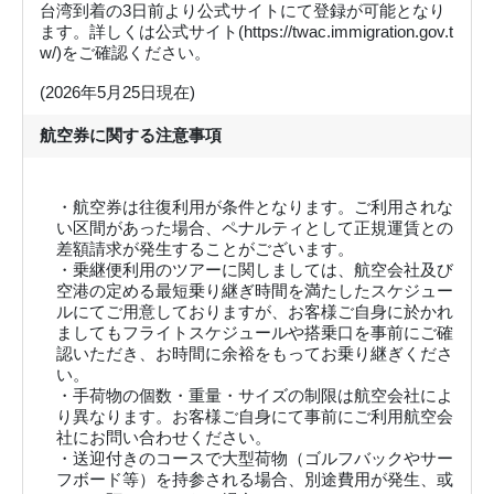
台湾到着の3日前より公式サイトにて登録が可能となり
ます。詳しくは公式サイト(https://twac.immigration.gov.t
w/)をご確認ください。
(2026年5月25日現在)
航空券に関する注意事項
・航空券は往復利用が条件となります。ご利用されな
い区間があった場合、ペナルティとして正規運賃との
差額請求が発生することがございます。
・乗継便利用のツアーに関しましては、航空会社及び
空港の定める最短乗り継ぎ時間を満たしたスケジュー
ルにてご用意しておりますが、お客様ご自身に於かれ
ましてもフライトスケジュールや搭乗口を事前にご確
認いただき、お時間に余裕をもってお乗り継ぎくださ
い。
・手荷物の個数・重量・サイズの制限は航空会社によ
り異なります。お客様ご自身にて事前にご利用航空会
社にお問い合わせください。
・送迎付きのコースで大型荷物（ゴルフバックやサー
フボード等）を持参される場合、別途費用が発生、或