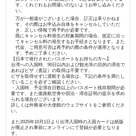
す。くれぐれもお間違いのないようお申し込みくださ
い。
万が一相違がございました場合、訂正は承りかねま
す。その際はお申込み自体をキャンセルしていただ
き、正しい情報で再予約が必要です。
既にキャンセル料発生の対象期間の場合、規定に沿っ
てキャンセル料の発生するお手続きとなります。また
代金、ご用意可否は再予約の際の条件が適用となりま
す。予めご了承ください。
【日本で発行されたパスポートをお持ちの方へ】
台湾への入国時、90日以内および観光等の目的の滞在で
あればビザ（査証）の取得は不要です。
ビザを取得せずに渡航する場合は、下記の条件を満たし
ていることを必ずご確認ください。
・入国時、予定滞在日数以上のパスポート残存期間が必
要です。また復路航空券や宿泊・滞在証明の提示を求め
られる場合がございます。
詳しくは外務省や大使館のウェブサイトをご参照くださ
い。
また2025年10月1日より台湾入国時の入国カードは紙版
が廃止され事前にオンラインにて登録が必要となりま
す。