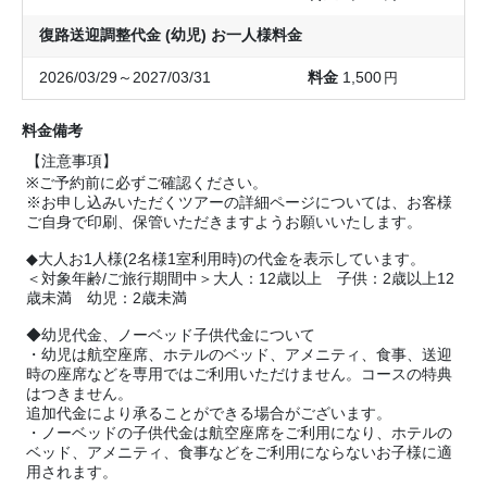
復路送迎調整代金 (幼児) お一人様料金
2026/03/29～2027/03/31
1,500
円
料金備考
【注意事項】
※ご予約前に必ずご確認ください。
※お申し込みいただくツアーの詳細ページについては、お客様
ご自身で印刷、保管いただきますようお願いいたします。
◆大人お1人様(2名様1室利用時)の代金を表示しています。
＜対象年齢/ご旅行期間中＞大人：12歳以上 子供：2歳以上12
歳未満 幼児：2歳未満
◆幼児代金、ノーベッド子供代金について
・幼児は航空座席、ホテルのベッド、アメニティ、食事、送迎
時の座席などを専用ではご利用いただけません。コースの特典
はつきません。
追加代金により承ることができる場合がございます。
・ノーベッドの子供代金は航空座席をご利用になり、ホテルの
ベッド、アメニティ、食事などをご利用にならないお子様に適
用されます。