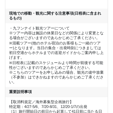
現地での移動・観光に関する注意事項(日程表に含まれ
るもの)
・九フンナイト観光ツアーについて
※ツアー内容は施設の休業日などの関係により変更とな
る場合がございますのであらかじめご了承ください。
※混載ツアー(他のホテル宿泊のお客様もご一緒のツア
ー)となります。当日の集合・出発時刻につきましては
初日空港からホテルまでの送迎ガイドからご案内申し上
げます。
※日程表に記載のスケジュールより時間が前後する可能
性がございますのであらかじめご了承ください。
※こちらのツアーをお申し込みの場合、観光の途中放棄
（不参加）はできかねますのであらかじめご了承くださ
い。
重要説明事項
【取消料規定／海外募集型企画旅行】
特定期：4/27-5/6、7/20-8/31、12/20-1/7の出発
［1］旅行開始日の前日から起算して41日前に当たる日