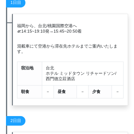
1日目
福岡から、台北/桃園国際空港へ
🛫14:15~19:10発→15:45~20:50着
混載車にて空港から滞在先ホテルまでご案内いたしま
す。
宿泊地
台北
ホテル ミッドタウン リチャードソン/
西門德立莊酒店
朝食
－
昼食
－
夕食
－
2日目