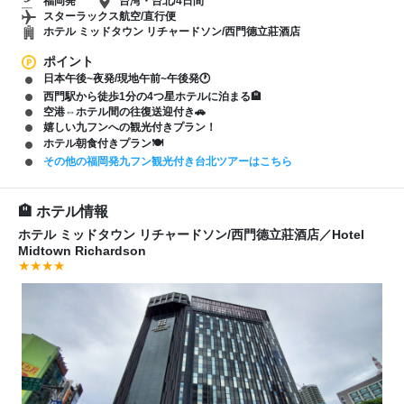
福岡発
台湾・台北/4日間
スターラックス航空/直行便
ホテル ミッドタウン リチャードソン/西門德立莊酒店
ポイント
日本午後~夜発/現地午前~午後発🕐
西門駅から徒歩1分の4つ星ホテルに泊まる🏨
空港⇔ホテル間の往復送迎付き🚗
嬉しい九フンへの観光付きプラン！
ホテル朝食付きプラン🍽️
その他の福岡発九フン観光付き台北ツアーはこちら
ホテル情報
ホテル ミッドタウン リチャードソン/西門德立莊酒店
／
Hotel
Midtown Richardson
★★★★