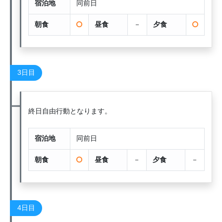
宿泊地
同前日
朝食
昼食
－
夕食
3日目
終日自由行動となります。
宿泊地
同前日
朝食
昼食
－
夕食
－
4日目