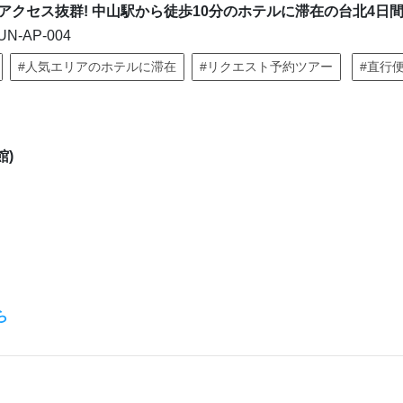
クセス抜群! 中山駅から徒歩10分のホテルに滞在の台北4日
N-AP-004
#人気エリアのホテルに滞在
#リクエスト予約ツアー
#直行
館)
ら