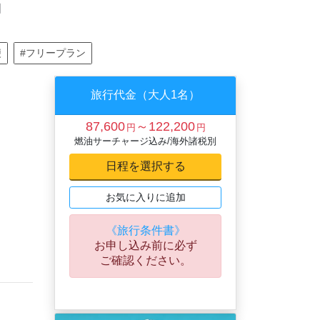
間
便
#フリープラン
旅行代金（大人1名）
87,600
～122,200
円
円
燃油サーチャージ込み/海外諸税別
お気に入りに追加
《旅行条件書》
お申し込み前に必ず
ご確認ください。