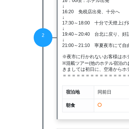
16：00頃：ホテル出発
↓
16:20 免税店出発、十分へ
↓
17:30～18:00 十分で天燈上げ体
↓
19:40～20:40 台北に戻り、
2
↓
21:00～21:10 寧夏夜市
※夜市に行かれないお客様はホ
※混載ツアー(他のホテル宿泊の
きましては初日に、空港からホ
＝＝＝＝＝＝＝＝＝＝＝＝＝＝
宿泊地
同前日
朝食