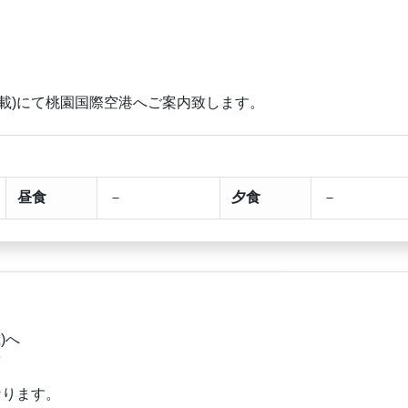
載)にて桃園国際空港へご案内致します。
昼食
－
夕食
－
)へ
着
なります。