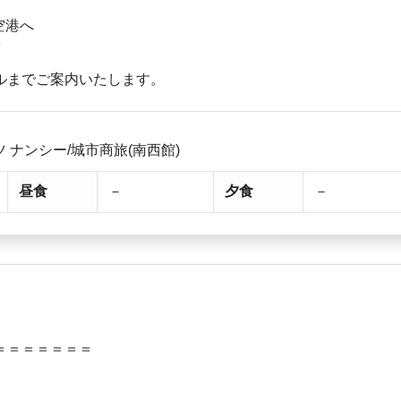
空港へ
着
ルまでご案内いたします。
 ナンシー/城市商旅(南西館)
昼食
－
夕食
－
＝＝＝＝＝＝＝