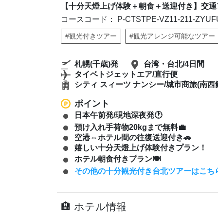
【十分天燈上げ体験＋朝食＋送迎付き】交通ア
コースコード： P-CTSTPE-VZ11-211-ZYUFU
#観光付きツアー
#観光アレンジ可能なツアー
札幌(千歳)発
台湾・台北/4日間
タイベトジェットエア/直行便
シティ スィーツ ナンシー/城市商旅(南西
ポイント
日本午前発/現地深夜発🕐
預け入れ手荷物20kgまで無料💼
空港⇔ホテル間の往復送迎付き🚗
嬉しい十分天燈上げ体験付きプラン！
ホテル朝食付きプラン🍽️
その他の十分観光付き台北ツアーはこち
ホテル情報