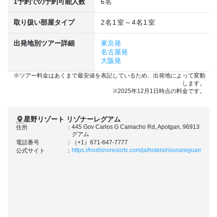
1予約での予約可能人数
6名
取り扱い部屋タイプ
2名1室～4名1室
出発地別ツアー詳細
東京発
名古屋発
大阪発
※ツアー料金はあくまで最安値を表記しているため、出発地によって変動
します。
※2025年12月1日時点の料金です。
星野リゾート リゾナーレグアム
445 Gov Carlos G Camacho Rd, Apotgan, 96913
住所
グアム
電話番号
（+1）671-647-7777
https://hoshinoresorts.com/ja/hotels/risonareguam/
公式サイト