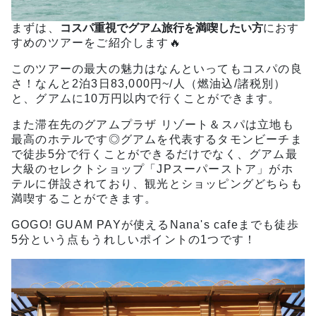
まずは、
コスパ重視でグアム旅行を満喫したい方
におす
すめのツアーをご紹介します🔥
このツアーの最大の魅力はなんといってもコスパの良
さ！なんと2泊3日83,000円~/人（燃油込/諸税別）
と、グアムに10万円以内で行くことができます。
また滞在先のグアムプラザ リゾート＆スパは立地も
最高のホテルです◎グアムを代表するタモンビーチま
で徒歩5分で行くことができるだけでなく、グアム最
大級のセレクトショップ「JPスーパーストア」がホ
テルに併設されており、観光とショッピングどちらも
満喫することができます。
GOGO! GUAM PAYが使えるNana's cafeまでも徒歩
5分という点もうれしいポイントの1つです！