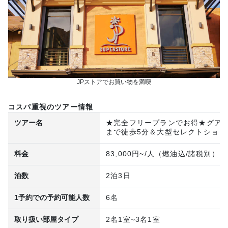
JPストアでお買い物を満喫
コスパ重視のツアー情報
ツアー名
★完全フリープランでお得★グアム
まで徒歩5分＆大型セレクトショッ
料金
83,000円~/人（燃油込/諸税別）
泊数
2泊3日
1予約での予約可能人数
6名
取り扱い部屋タイプ
2名1室~3名1室