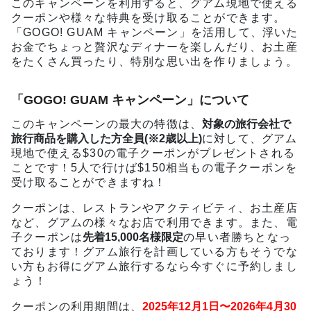
このキャンペーンを利用すると、グアム現地で使える
クーポンや様々な特典を受け取ることができます。
「GOGO! GUAM キャンペーン」を活用して、浮いた
お金でちょっと贅沢なディナーを楽しんだり、お土産
をたくさん買ったり、特別な思い出を作りましょう。
「GOGO! GUAM キャンペーン」について
このキャンペーンの最大の特徴は、
対象の旅行会社で
旅行商品を購入した方全員(※2歳以上)
に対して、グアム
現地で使える$30の電子クーポンがプレゼントされる
ことです！5人で行けば$150相当もの電子クーポンを
受け取ることができますね！
クーポンは、レストランやアクティビティ、お土産店
など、グアムの様々なお店で利用できます。また、電
子クーポンは
先着15,000名様限定
の早い者勝ちとなっ
ております！グアム旅行を計画している方もそうでな
い方もお得にグアム旅行するなら今すぐに予約しまし
ょう！
クーポンの利用期間は、
2025年12月1日〜2026年4月30