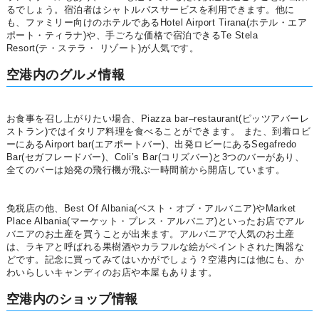
るでしょう。宿泊者はシャトルバスサービスを利用できます。他に
も、ファミリー向けのホテルであるHotel Airport Tirana(ホテル・エア
ポート・ティラナ)や、手ごろな価格で宿泊できるTe Stela
Resort(テ・ステラ・ リゾート)が人気です。
空港内のグルメ情報
お食事を召し上がりたい場合、Piazza bar–restaurant(ピッツアバーレ
ストラン)ではイタリア料理を食べることができます。 また、到着ロビ
ーにあるAirport bar(エアポートバー)、出発ロビーにあるSegafredo
Bar(セガフレードバー)、Coli’s Bar(コリズバー)と3つのバーがあり、
全てのバーは始発の飛行機が飛ぶ一時間前から開店しています。
免税店の他、Best Of Albania(ベスト・オブ・アルバニア)やMarket
Place Albania(マーケット・プレス・アルバニア)といったお店でアル
バニアのお土産を買うことが出来ます。アルバニアで人気のお土産
は、ラキアと呼ばれる果樹酒やカラフルな絵がペイントされた陶器な
どです。記念に買ってみてはいかがでしょう？空港内には他にも、か
わいらしいキャンディのお店や本屋もあります。
空港内のショップ情報