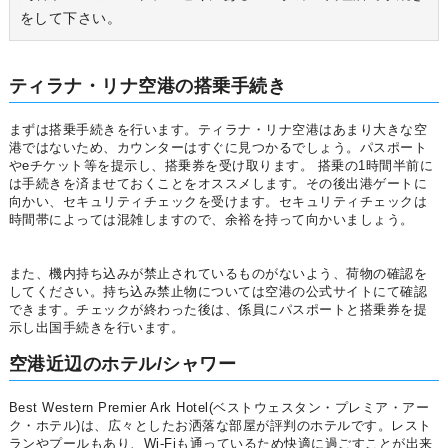
をして下さい。
ティラナ・リナ空港の搭乗手続き
まずは搭乗手続きを行います。ティラナ・リナ空港はあまり大きな空
港ではないため、カウンターはすぐに見つかるでしょう。パスポート
やeチケット等を提示し、搭乗券を受け取ります。 搭乗の1時間半前に
は手続きを済ませておくことをオススメします。その後出港ゲートに
向かい、セキュリティチェックを受けます。セキュリティチェックは
時間帯によっては混雑しますので、余裕を持って向かいましょう。
また、機内持ち込みが禁止されているものがないよう、荷物の確認を
してください。持ち込み禁止物については空港の公式サイトにて確認
できます。チェックが終わった後は、係員にパスポートと搭乗券を提
示し出国手続きを行います。
空港近辺のホテル/シャワー
Best Western Premier Ark Hotel(ベストウェスタン・プレミア・アー
ク・ホテル)は、広々としたお洒落な部屋が評判のホテルです。レスト
ランやプールもあり、Wi-Fiも通っているため快適に過ごすことが出来