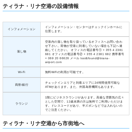
ティラナ・リナ空港の設備情報
インフォメーション・センターはチェックインホールに
インフォメーション
位置します。
空港内の落し物を取り扱っているオフィスへお問い合わ
せ下さい。荷物が空港に到着していない場合も下記へ連
絡してください。 オフィスの電話番号① + 355 4 2381
落し物
681 オフィスの電話番号② + 355 4 2381 682 携帯番号
+ 069 20 66626 メール lost&found@tirana-
airport.com
Wi-Fi
無料WiFiの利用が可能です。
チェックインエリアと到着エリアに24時間使用可能な
両替/銀行
ATMがあります。また、外国為替機関もあります。
1階にビジネスラウンジがあります。高級な雰囲気の広々
とした空間で、12歳未満の方は無料でご利用いただけま
ラウンジ
す。ドレスコードがあり、半ズボンなどでは入れないの
でご注意ください。
ティラナ・リナ空港から市街地へ