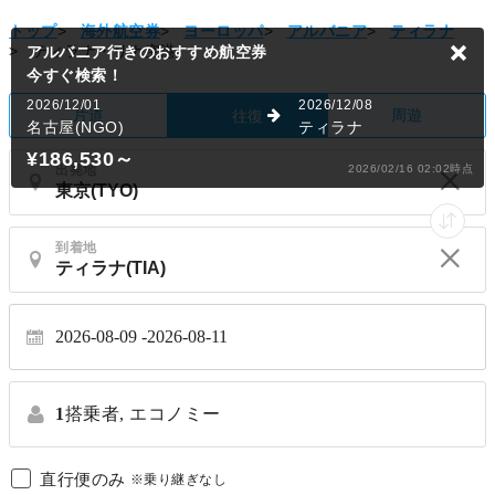
トップ
>
海外航空券
>
ヨーロッパ
>
アルバニア
>
ティラナ
>
ティラナ・リナ空港
アルバニア行きのおすすめ航空券
今すぐ検索！
2026/12/01
2026/12/08
片道
周遊
往復
名古屋(NGO)
ティラナ
¥186,530
～
出発地
2026/02/16 02:02時点
到着地
2026-08-09
2026-08-11
1
搭乗者,
エコノミー
直行便のみ
※乗り継ぎなし