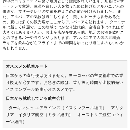
界中のコミュニティを繋ぐ場所として認識されています。別名はマザ
ー・テレサ空港。生涯を貧しい人を救うために捧げたアルバニア人の
修道女、マザーテレサの功績を称えこの名前が付けられました。 ま
た、アルバニアの気候は過ごしやすく、美しいビーチも多数あるた
め、夏には多くの観光客がここからアルバニアを訪れます。 ターミナ
ルは新しく綺麗で、この地域ではかなり近代的。空港自体はそれほど
大きくはありませんが、お土産店が多数ある他、地元のお酒を飲むこ
とのできるバーやラウンジもあります。アルバニアで人気の果樹酒、
ラキアを飲みながらフライトまでの時間をゆったり過ごすのもいいか
もしれません。
オススメの航空ルート
日本からの直行便はありません。ヨーロッパの主要都市での乗
り換えが必要です。お急ぎの際は、乗り換え時間が比較的短い
イスタンブール経由がオススメです。
日本から就航している航空会社
- ターキッシュ エアラインズ（イスタンブール経由） - アリタ
リア - イタリア航空（ミラノ経由） - オーストリア航空（ウィ
ーン経由）