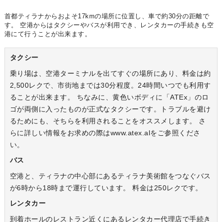
首都ティラナからおよそ17kmの場所に位置し、車で約30分の距離で
す。 空港からはタクシーやバスが利用でき、レンタカーの手続きも空
港にて行うことが出来ます。
タクシー
乗り場は、空港ターミナルを出てすぐの場所にあり、料金は約
2,500レクで、市街地までは30分程度。24時間いつでも利用す
ることが出来ます。 ちなみに、黄色いボディに「ATEx」のロ
ゴが両側に入ったものが正式なタクシーです。トラブルを避け
るためにも、そちらを利用されることをオススメします。 さ
らに詳しい情報をお求めの際はwww.atex.alをご参照くださ
い。
バス
空港と、ティラナの中心部にあるティラナ美術館をつなぐバス
が6時から18時まで運行しています。 料金は250レクです。
レンタカー
到着ホールのレストラン近くにあるレンタカー代理店で手続き