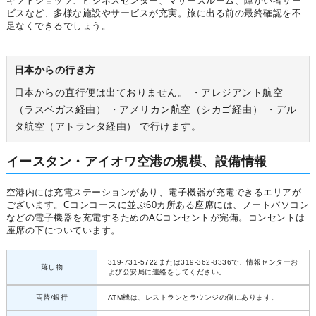
ギフトショップ、ビジネスセンター、マザーズルーム、障がい者サー
ビスなど、多様な施設やサービスが充実。旅に出る前の最終確認を不
足なくできるでしょう。
日本からの行き方
日本からの直行便は出ておりません。 ・アレジアント航空
（ラスベガス経由） ・アメリカン航空（シカゴ経由） ・デル
タ航空（アトランタ経由） で行けます。
イースタン・アイオワ空港の規模、設備情報
空港内には充電ステーションがあり、電子機器が充電できるエリアが
ございます。Cコンコースに並ぶ60カ所ある座席には、ノートパソコン
などの電子機器を充電するためのACコンセントが完備。コンセントは
座席の下についています。
319-731-5722または319-362-8336で、情報センターお
落し物
よび公安局に連絡をしてください。
両替/銀行
ATM機は、レストランとラウンジの側にあります。