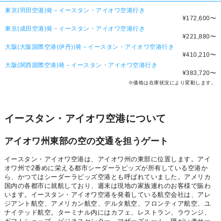
東京(羽田空港)発－イースタン・アイオワ空港行き
¥172,600
〜
東京(成田空港)発－イースタン・アイオワ空港行き
¥221,880
〜
大阪(大阪国際空港(伊丹))発－イースタン・アイオワ空港行き
¥410,210
〜
大阪(関西国際空港)発－イースタン・アイオワ空港行き
¥383,720
〜
※価格は在庫状況により変動します。
イースタン・アイオワ空港について
アイオワ州東部の空の交通を担うゲート
イースタン・アイオワ空港は、アイオワ州の東部に位置します。アイ
オワ州で2番めに栄える都市シーダーラピッズが所有している空港か
ら、かつてはシーダーラピッズ空港とも呼ばれていました。アメリカ
国内の各都市に就航しており、週末は現地の家族連れのお客様で賑わ
います。イースタン・アイオワ空港を発着している航空会社は、アレ
ジアント航空、アメリカン航空、デルタ航空、フロンティア航空、ユ
ナイテッド航空。ターミナル内にはカフェ、レストラン、ラウンジ、