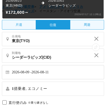
トップ
>
海外航空券
>
アメリカ/カナダ
>
アメリカ
>
シーダーラピッズ
>
イースタン・アイオワ空港
片道
周遊
往復
出発地
到着地
2026-08-09
2026-08-11
1
搭乗者,
エコノミー
直行便のみ
※乗り継ぎなし