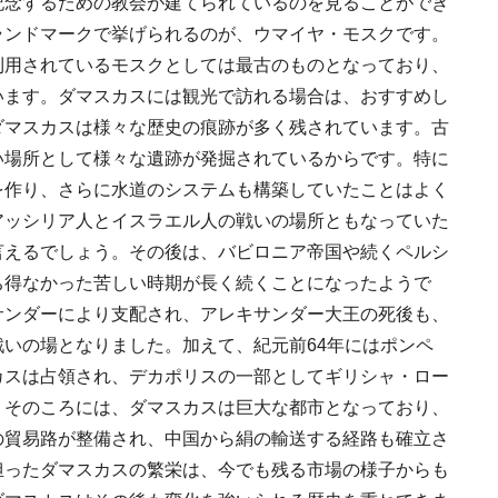
記念するための教会が建てられているのを見ることができ
ランドマークで挙げられるのが、ウマイヤ・モスクです。
利用されているモスクとしては最古のものとなっており、
います。ダマスカスには観光で訪れる場合は、おすすめし
ダマスカスは様々な歴史の痕跡が多く残されています。古
い場所として様々な遺跡が発掘されているからです。特に
を作り、さらに水道のシステムも構築していたことはよく
アッシリア人とイスラエル人の戦いの場所ともなっていた
言えるでしょう。その後は、バビロニア帝国や続くペルシ
ち得なかった苦しい時期が長く続くことになったようで
サンダーにより支配され、アレキサンダー大王の死後も、
いの場となりました。加えて、紀元前64年にはポンペ
カスは占領され、デカポリスの一部としてギリシャ・ロー
。そのころには、ダマスカスは巨大な都市となっており、
の貿易路が整備され、中国から絹の輸送する経路も確立さ
担ったダマスカスの繁栄は、今でも残る市場の様子からも