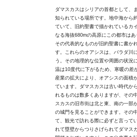
ダマスカスはシリアの首都として、
知られている場所です。地中海から約
ていて、旧約聖書で描かれているカ
なる海抜680mの高原にこの都市は
その代表的なものが旧約聖書に書か
す。これらのオアシスは、バラダ川
う。その地理的な位置や周囲の状況
温は10度代に下がるため、寒暖の差
産業の拡大により、オアシスの面積
ています。ダマスカスは古い時代か
れるものは数多くありますが、その
スカスの旧市街は北と東、南の一部
の城門を見ることができます。その
て、観光で訪れる際に必ずと言って
れて塁壁からつりさげられてダマス