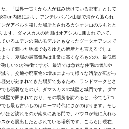
また、「世界一古くから人が住み続けている都市」として
80km内陸にあり、アンチレバノン山脈で海から遮られ
インがアベルを殺した場所とされるカシオン山のふもとと
あります。ダマスカスの周囲はオアシスに囲まれていて、
れているエデンの園のモデルともなったグータオアシスで
によって潤った地域であるゆえの所産とも言えるでしょ
により、夏場の最高気温は非常に高くなるものの、最低気
が激しいのが特徴ですが、最近では急速な住宅の増加や
が減り、交通や廃棄物の増加によって様々な汚染が広がっ
ら歴史が刻まれてきた場所であるため、ランドマークとさ
中でも顕著なものが、ダマスカスの城壁と城門です。ダマ
が城壁で囲まれており、その場所を訪れると、今でも7つ
中でも最も古いものはローマ時代にさかのぼります。そし
いいほど訪れるのが南東にある門で、パウロが籠に入れら
カスから脱出したとされている場所です。こちらは現在、