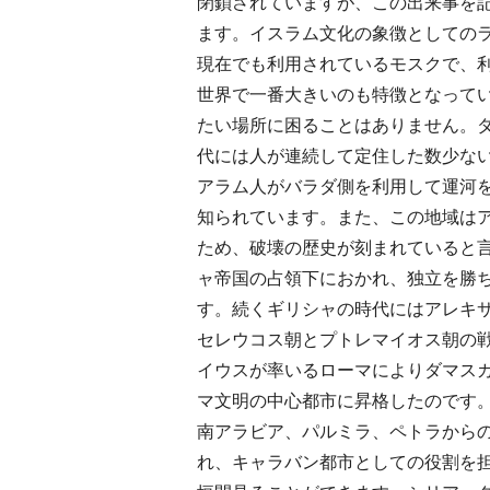
閉鎖されていますが、この出来事を
ます。イスラム文化の象徴としての
現在でも利用されているモスクで、
世界で一番大きいのも特徴となって
たい場所に困ることはありません。
代には人が連続して定住した数少な
アラム人がバラダ側を利用して運河
知られています。また、この地域は
ため、破壊の歴史が刻まれていると
ャ帝国の占領下におかれ、独立を勝
す。続くギリシャの時代にはアレキ
セレウコス朝とプトレマイオス朝の戦
イウスが率いるローマによりダマス
マ文明の中心都市に昇格したのです
南アラビア、パルミラ、ペトラから
れ、キャラバン都市としての役割を