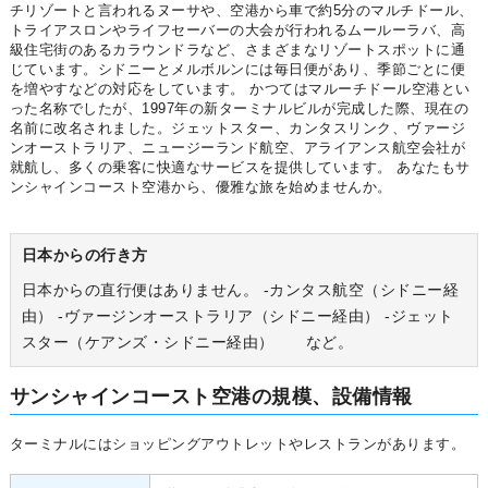
チリゾートと言われるヌーサや、空港から車で約5分のマルチドール、
トライアスロンやライフセーバーの大会が行われるムールーラバ、高
級住宅街のあるカラウンドラなど、さまざまなリゾートスポットに通
じています。シドニーとメルボルンには毎日便があり、季節ごとに便
を増やすなどの対応をしています。 かつてはマルーチドール空港とい
った名称でしたが、1997年の新ターミナルビルが完成した際、現在の
名前に改名されました。ジェットスター、カンタスリンク、ヴァージ
ンオーストラリア、ニュージーランド航空、アライアンス航空会社が
就航し、多くの乗客に快適なサービスを提供しています。 あなたもサ
ンシャインコースト空港から、優雅な旅を始めませんか。
日本からの行き方
日本からの直行便はありません。 ‐カンタス航空（シドニー経
由） -ヴァージンオーストラリア（シドニー経由） -ジェット
スター（ケアンズ・シドニー経由） など。
サンシャインコースト空港の規模、設備情報
ターミナルにはショッピングアウトレットやレストランがあります。