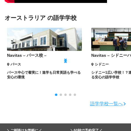
オーストラリア の語学学校
Navitas – パース校 –
Navitas – シドニ
パース
シドニー
パース中心で着実に！
進学も日常英語も学べる
シドニー1広い学校！？
安心の環境
る安心の語学学校
語学学校一覧へ
＼ご相談はお気軽に／
＼60秒で予約完了／