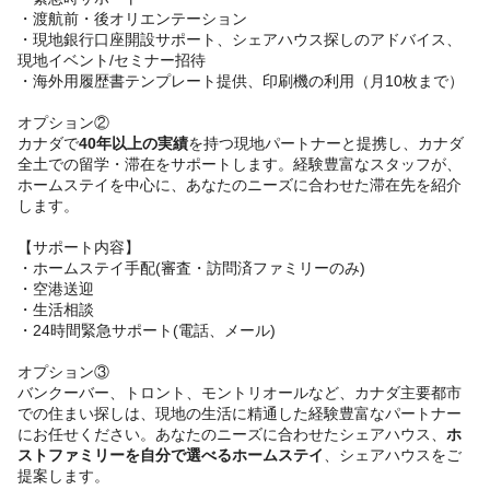
・渡航前・後オリエンテーション
・現地銀行口座開設サポート、シェアハウス探しのアドバイス、
現地イベント/セミナー招待
・海外用履歴書テンプレート提供、印刷機の利用（月10枚まで）
オプション②
カナダで
40年以上の実績
を持つ現地パートナーと提携し、カナダ
全土での留学・滞在をサポートします。経験豊富なスタッフが、
ホームステイを中心に、あなたのニーズに合わせた滞在先を紹介
します。
【サポート内容】
・ホームステイ手配(審査・訪問済ファミリーのみ)
・空港送迎
・生活相談
・24時間緊急サポート(電話、メール)
オプション③
バンクーバー、トロント、モントリオールなど、カナダ主要都市
での住まい探しは、現地の生活に精通した経験豊富なパートナー
にお任せください。あなたのニーズに合わせたシェアハウス、
ホ
ストファミリーを自分で選べるホームステイ
、シェアハウスをご
提案します。