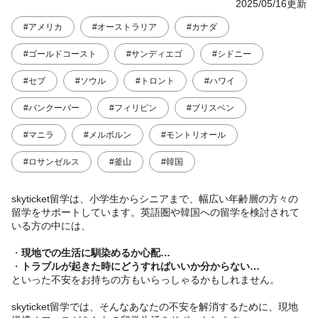
2025/05/16更新
#アメリカ
#オーストラリア
#カナダ
#ゴールドコースト
#サンディエゴ
#シドニー
#セブ
#ソウル
#トロント
#ハワイ
#バンクーバー
#フィリピン
#ブリスベン
#マニラ
#メルボルン
#モントリオール
#ロサンゼルス
#釜山
#韓国
skyticket留学は、小学生からシニアまで、幅広い年齢層の方々の
留学をサポートしています。英語圏や韓国への留学を検討されて
いる方の中には、
・
現地での生活に馴染めるか心配…
・
トラブルが起きた時にどうすればいいか分からない…
といった不安をお持ちの方もいらっしゃるかもしれません。
skyticket留学では、そんなあなたの不安を解消するために、現地