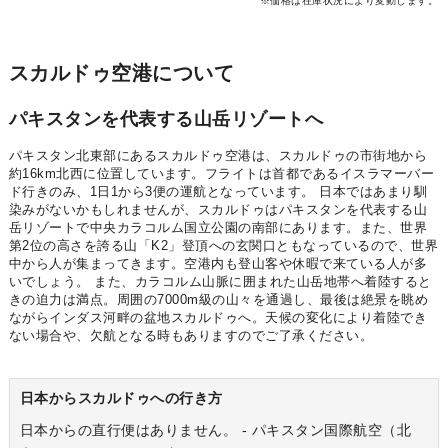
※価格は在庫状況により変動します。
スカルドゥ空港について
パキスタンを代表する山岳リゾートへ
パキスタン北東部にあるスカルドゥ空港は、スカルドゥの市街地から
約16km北西に位置しています。フライトは首都であるイスラマーバー
ド行きのみ、1日1から3便の運航となっています。 日本ではあまり馴
染みがないかもしれませんが、スカルドゥはパキスタンを代表する山
岳リゾートで中央カラコルム国立公園の南部にあります。また、世界
第2位の高さを誇る山「K2」登頂への玄関口ともなっているので、世界
中から人が集まってきます。空港内も登山客や休暇で来ている人が多
いでしょう。 また、カラコルム山脈に囲まれた山岳地帯へ着陸すると
きの迫力は満点。周囲の7000m級の山々を通過し、最後は絶景を眺め
ながらインダス河畔の盆地スカルドゥへ。天候の変化により着陸でき
ない場合や、欠航となる時もありますのでご了承ください。
日本からスカルドゥへの行き方
日本からの直行便はありません。 - パキスタン国際航空（北