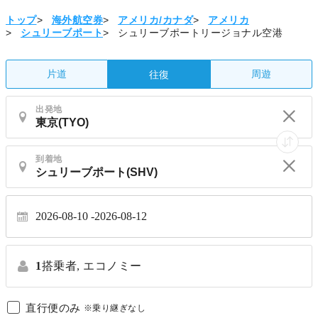
トップ
>
海外航空券
>
アメリカ/カナダ
>
アメリカ
>
シュリーブポート
>
シュリーブポートリージョナル空港
片道
周遊
往復
出発地
到着地
2026-08-10
2026-08-12
1
搭乗者,
エコノミー
直行便のみ
※乗り継ぎなし