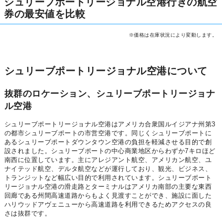
シュリーブポートリージョナル空港行きの航空
券の最安値を比較
※価格は在庫状況により変動します。
シュリーブポートリージョナル空港について
抜群のロケーション、シュリーブポートリージョナ
ル空港
シュリーブポートリージョナル空港はアメリカ合衆国ルイジアナ州第3
の都市シュリーブポートの市営空港です。同じくシュリーブポートに
あるシュリーブポートダウンタウン空港の負担を軽減させる目的で創
設されました。シュリーブポートの中心商業地区からわずか7キロほど
南西に位置しています。主にアレジアント航空、アメリカン航空、ユ
ナイテッド航空、デルタ航空などが運行しており、観光、ビジネス、
トランジットなど幅広い目的で利用されています。シュリーブポート
リージョナル空港の滑走路とターミナルはアメリカ南部の主要な東西
回廊である州間高速道路からもよく見渡すことができ、施設に面した
ハリウッドアヴェニューから高速道路を利用できるためアクセスの良
さは抜群です。