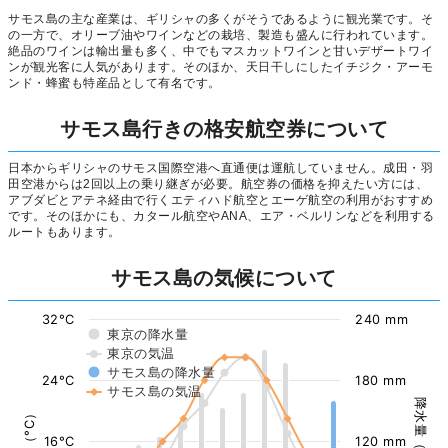
サモス島の主な産業は、ギリシャの多くがそうであるように観光業です。そ
の一方で、オリーブ油やワインなどの栽培、製造も盛んに行われています。
絶品のワインは輸出量も多く、中でもマスカットワインと甘いデザートワイ
ンが観光客に人気があります。そのほか、天日干しにしたイチジク・アーモ
ンド・蜂蜜も特産品として有名です。
サモス島行きの格安航空券について
日本からギリシャのサモス国際空港へ直通便は運航していません。成田・羽
田空港からは2回以上の乗り継ぎが必要。航空券の価格を抑えたい方には、
アブダビとアテネ経由で行くエティハド航空とエーゲ航空の利用がおすすめ
です。そのほかにも、カタール航空やANA、エア・ベルリンなどを利用する
ルートもあります。
サモス島の気候について
32°C
240 mm
東京の降水量
東京の気温
サモス島の降水量
24°C
180 mm
サモス島の気温
降水量（mm）
気温（°C）
16°C
120 mm