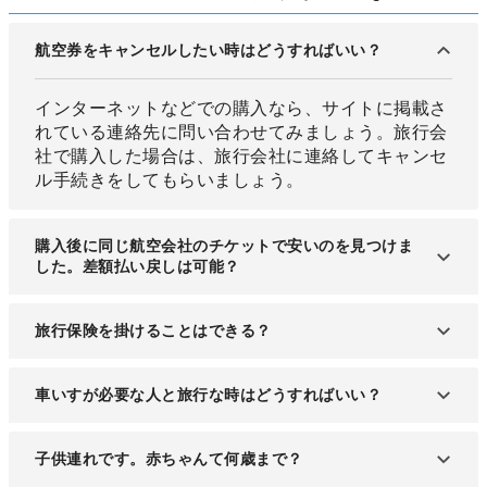
航空券をキャンセルしたい時はどうすればいい？
インターネットなどでの購入なら、サイトに掲載さ
れている連絡先に問い合わせてみましょう。旅行会
社で購入した場合は、旅行会社に連絡してキャンセ
ル手続きをしてもらいましょう。
購入後に同じ航空会社のチケットで安いのを見つけま
した。差額払い戻しは可能？
基本的に差額分の払い戻しはありません。購入済の
旅行保険を掛けることはできる？
チケットを一旦キャンセルして、新たに購入し直し
ましょう。ただし、キャンセル不可の場合もありま
航空会社によって様々な条件があり、チケットを購
車いすが必要な人と旅行な時はどうすればいい？
す。
入時に保険加入が可能なものもあります。詳細は各
会社のホームページをチェックしましょう。
出発予定時刻の72時間前までに、利用予定の航空会
子供連れです。赤ちゃんて何歳まで？
社に連絡しましょう。スタッフによるサポートが可