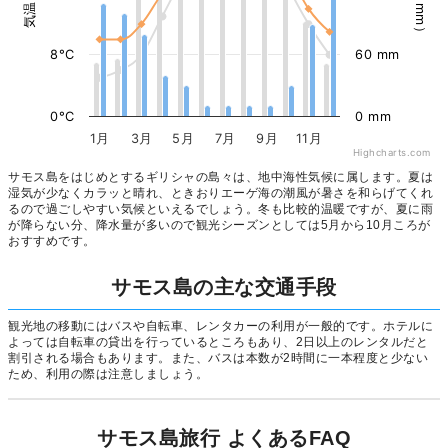
8°C
60 mm
0°C
0 mm
1月
3月
5月
7月
9月
11月
Highcharts.com
サモス島をはじめとするギリシャの島々は、地中海性気候に属します。夏は
湿気が少なくカラッと晴れ、ときおりエーゲ海の潮風が暑さを和らげてくれ
るので過ごしやすい気候といえるでしょう。冬も比較的温暖ですが、夏に雨
が降らない分、降水量が多いので観光シーズンとしては5月から10月ころが
おすすめです。
サモス島の主な交通手段
観光地の移動にはバスや自転車、レンタカーの利用が一般的です。ホテルに
よっては自転車の貸出を行っているところもあり、2日以上のレンタルだと
割引される場合もあります。また、バスは本数が2時間に一本程度と少ない
ため、利用の際は注意しましょう。
サモス島旅行 よくあるFAQ