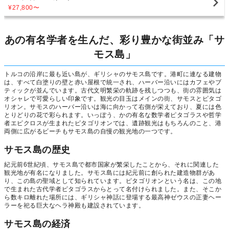
¥27,800
〜
あの有名学者を生んだ、彩り豊かな街並み「サ
モス島」
トルコの沿岸に最も近い島が、ギリシャのサモス島です。港町に連なる建物
は、すべて白塗りの壁と赤い屋根で統一され、ハーバー沿いにはカフェやブ
ティックが並んでいます。古代文明繁栄の軌跡を残しつつも、街の雰囲気は
オシャレで可愛らしい印象です。観光の目玉はメインの街、サモスとピタゴ
リオン。サモスのハーバー沿いは海に向かって右側が栄えており、夏には色
とりどりの花で彩られます。いっぽう、かの有名な数学者ピタゴラスや哲学
者エピクロスが生まれたピタゴリオンでは、遺跡観光はもちろんのこと、港
両側に広がるビーチもサモス島の自慢の観光地の一つです。
サモス島の歴史
紀元前6世紀頃、サモス島で都市国家が繁栄したことから、それに関連した
観光地が有名になりました。サモス島には紀元前に創られた建造物群があ
り、この島の聖域として知られています。ピタゴリオンという名は、この地
で生まれた古代学者ピタゴラスからとって名付けられました。また、そこか
ら数キロ離れた場所には、ギリシャ神話に登場する最高神ゼウスの正妻ヘー
ラーを祀る巨大なヘラ神殿も建設されています。
サモス島の経済