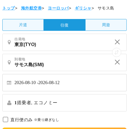
トップ
>
海外航空券
>
ヨーロッパ
>
ギリシャ
>
サモス島
片道
周遊
往復
出発地
到着地
2026-08-10
2026-08-12
1
搭乗者,
エコノミー
直行便のみ
※乗り継ぎなし