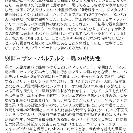
旅客機がビーチの低空を通過して着陸することで知られているところでも
あり、実際余りの低空飛行に驚かされ、乗ってるこっちが冷や冷やもので
した。最後に20人乗りくらいの小型飛行機に15分程乗って、グスタフ3世
飛行場にようやく到着しました。ここまで占めて36時間かかり、私たち3
人は移動だけで疲労困憊でした。しかし、滑走路の先に見えるエメラルド
グリーンの美しい海は長旅の疲れを癒してくれます。「世界で最も危険な
空港」第3位に選ばれるこの空港は、のどかでのんびりしていますが離発
着の瞬間は頭上をすれすれに飛行し、何度見てもハラハラドキドキしまし
た。私たちは3泊しました。と言っても45時間とわずかな時間でしたが、
セレブに愛される魅力がこの島にあることを体感しました。仕事でした
が、またいつかプライベートでも訪れてみたいです。
羽田⇔サン・バルテルミー島 30代男性
私は一人旅が趣味で離島へ行くことにハマっています。今回は人口1万人
弱の島、セレブが好みカリブ海に浮かぶフランス領の小さな島、サン・バ
ルテルミー島へ6日間の旅に行って来ました。せっかくなので途中、経由
するアメリカ・ロサンゼルスで1泊し、寄り道も兼ねての一人旅。航空券
はなるべく所要時間の少ないフライト、かつ格安の2つの条件を満たして
いる日程を優先して、融通が利く私が合わせます。そして、入手した航空
券は全日空→ユナイテッド航空→ウィンエアの小型機という具合の、なか
なかな航空会社に恵まれて一安心。格安にこだわるとどうしてもアジア方
面で乗り換えの経験が多いので、アメリカ方面は私にとって幸運でした。
時間も最短の29時間と、出来るだけ無駄な時間を省きたかったので丁度良
く。そして何より、格安航空券で日系の航空機で移動できるのはありがた
いものです。特に世界最高峰と誇る質が高いサービスの全日空は、国際線
初の搭乗で出発前からの楽しみでもありました。エアライン・スター・ラ
ンキングで5つ星を獲得したANAのこだわりとは、機内食を超えた豊富な