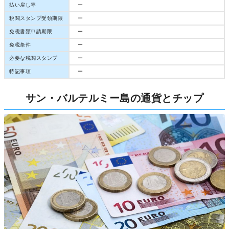
払い戻し率
ー
税関スタンプ受領期限
ー
免税書類申請期限
ー
免税条件
ー
必要な税関スタンプ
ー
特記事項
ー
サン・バルテルミー島の通貨とチップ