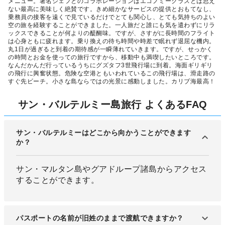
メニュー。著名シェフとのコラボレーションはエコノミークラスとは思え
ない最高に美味しく絶賛です。きめ細かなサービスの提供とおもてなし、
乗務員の接客を遠くで見ているだけでとても関心し、とても気持ちのよい
空の旅を経験することができました。一人旅だと誰にも気を遣わずにリラ
ックスできることが何よりの醍醐味。ですが、さすがに長時間のフライト
は心身ともに疲れます。乗り換えの待ち時間や時差で眠れず退屈な機内。
丸1日が過ぎると到着の期待感が一瞬薄れていきます。ですが、せっかく
の時間とお金を使っての旅行ですから、移動中も満喫したいところです。
なんだかんだ行っているうちにグズタフ3世飛行場に到着。海面ギリギリ
の飛行に興奮状態。危険な空港ともいわれているこの飛行場は、滑走路の
すぐ先ビーチ。小さな島ならではの光景に感動しました。カリブ海最高！
サン・バルテルミー島旅行 よくあるFAQ
サン・バルテルミーはどこから向かうことができます
か？
サン・マルタン島やグアドループ諸島からアクセス
することができます。
パスポートの名前が旧姓のままで渡航できますか？