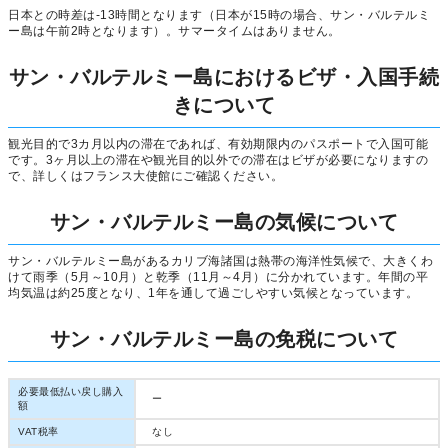
日本との時差は-13時間となります（日本が15時の場合、サン・バルテルミ
ー島は午前2時となります）。サマータイムはありません。
サン・バルテルミー島におけるビザ・入国手続
きについて
観光目的で3カ月以内の滞在であれば、有効期限内のパスポートで入国可能
です。3ヶ月以上の滞在や観光目的以外での滞在はビザが必要になりますの
で、詳しくはフランス大使館にご確認ください。
サン・バルテルミー島の気候について
サン・バルテルミー島があるカリブ海諸国は熱帯の海洋性気候で、大きくわ
けて雨季（5月～10月）と乾季（11月～4月）に分かれています。年間の平
均気温は約25度となり、1年を通して過ごしやすい気候となっています。
サン・バルテルミー島の免税について
必要最低払い戻し購入
ー
額
VAT税率
なし