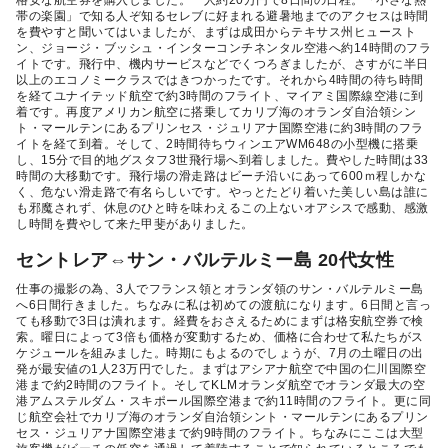
帯の楽園」で知る人ぞ知るセレブに好まれる避暑地までのアクセスは時間
を費やすと聞いてはいましたが、まずは成田からテキサス州ヒュースト
ン、ジョージ・ブッシュ・インターコンチネンタル空港へ約14時間のフラ
イトです。飛行中、機内サービスなどでくつろぎましたが、さすがに半日
以上のエコノミークラスではきつかったです。それから4時間の待ち時間
を経てユナイテッド航空で約3時間のフライト、マイアミ国際線空港に到
着です。再度アメリカン航空に搭乗してカリブ海のオランダ自治領シン
ト・マールテンにあるプリンセス・ジュリアナ国際空港に約3時間のフラ
イトを経て到着。そして、2時間待ちウィンエアWM648の小型機に搭乗
し、15分で目的地グスタフ3世飛行場へ到着しました。費やした時間は33
時間の大移動です。飛行場の滑走路はビーチ沿いにあって600ｍ程しかな
く、危ない滑走路で有名らしいです。やっとたどり着いた美しい島は誰に
も邪魔されず、休息のひと時を味わえるこの上ないオアシスで感動、感激
し時間を費やして来た甲斐がありました。
セントレア⇔サン・バルテルミー島 20代女性
仕事の撮影の為、3人でフランス領とオランダ領のサン・バルテルミー島
へ6日間行きました。ちなみに私は初めての渡航になります。6日間と言っ
ても移動で3日は潰れます。経費をおさえるためにまずは格安航空券で検
索。曜日によって3倍も価格が変動するため、価格に合わせて私たちがス
ケジュールを組みました。時期にもよるのでしょうが、7月の土曜日の出
発が最安値の1人23万円でした。まずはアシアナ航空で中国の仁川国際空
港まで約2時間のフライト。そしてKLMオランダ航空でオランダ最大の空
港アムステルダム・スキポール国際空港まで約11時間のフライト。更に同
じ航空会社でカリブ海のオランダ自治領シント・マールテンにあるプリン
セス・ジュリアナ国際空港まで約9時間のフライト。ちなみにここは大型