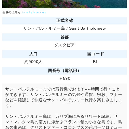
画像の出典元:
istockphoto.com
正式名称
サン・バルテルミー島 / Saint Bartholomew
首都
グスタビア
人口
国コード
約9000人
BL
国番号（電話用）
＋590
サン・バルテルミーまでは飛行機でおよそ----時間で行くこと
ができます。サン・バルテルミーの気候や通貨、宗教、マナー
などを確認して快適なサン・バルテルミー旅行を楽しみましょ
う。
サン・バルテルミー島は、カリブ海にあるリワード諸島、サ
ン・マルタン島の南方に浮かぶフランス領の小さな島です。島
名の由来は、クリストファー・コロンブスの弟バーソロミュー