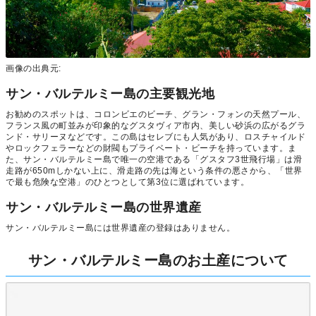
画像の出典元:
サン・バルテルミー島の主要観光地
お勧めのスポットは、コロンビエのビーチ、グラン・フォンの天然プール、
フランス風の町並みが印象的なグスタヴィア市内、美しい砂浜の広がるグラ
ンド・サリーヌなどです。この島はセレブにも人気があり、ロスチャイルド
やロックフェラーなどの財閥もプライベート・ビーチを持っています。ま
た、サン・バルテルミー島で唯一の空港である「グスタフ3世飛行場」は滑
走路が650mしかない上に、滑走路の先は海という条件の悪さから、「世界
で最も危険な空港」のひとつとして第3位に選ばれています。
サン・バルテルミー島の世界遺産
サン・バルテルミー島には世界遺産の登録はありません。
サン・バルテルミー島のお土産について