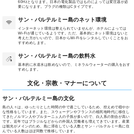
60Hzとなります。日本の電化製品ではものによっては変圧器が必
要になります。プラグの種類はCタイプです。
サン・バルテルミー島のネット環境
インターネット環境は整えられていませんが、ホテルによっては
Wi-Fiが通じているようです。ただ、基本的にネット環境はないと
考えた方がいいので、日本からWi-Fiをレンタルしていくことをお
すすめめします。
サン・バルテルミー島の飲料水
基本的に水道水は飲めないので、ミネラルウォーターの購入をおす
すめします。
文化・宗教・マナーについて
サン・バルテルミー島の文化
島の人々は、ゆったりとした時間の中で過ごしているため、控えめで穏やか
な性格をしています。また、スウェーデンやフランスの植民地時代に移住し
てきたノルマン人やブルターニュ人の子孫が多いので、白人系の割合が高い
です。近年ではブラジルなどからの外国人労働者も増えてきています。産業
は観光がメインのため、島に滞在している人数とサン・バルテルミー島に住
んでいる人数はほぼ同数で推移しています。