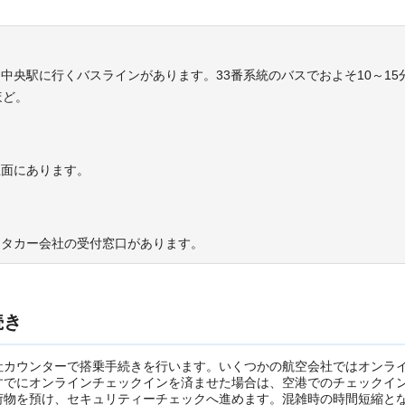
中央駅に行くバスラインがあります。33番系統のバスでおよそ10～15
ほど。
正面にあります。
のレンタカー会社の受付窓口があります。
続き
社カウンターで搭乗手続きを行います。いくつかの航空会社ではオンラ
すでにオンラインチェックインを済ませた場合は、空港でのチェックイ
荷物を預け、セキュリティーチェックへ進めます。混雑時の時間短縮と