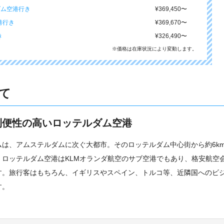
ダム空港行き
¥369,450
〜
港行き
¥369,670
〜
き
¥326,490
〜
※価格は在庫状況により変動します。
て
利便性の高いロッテルダム空港
は、アムステルダムに次ぐ大都市。そのロッテルダム中心街から約6k
ロッテルダム空港はKLMオランダ航空のサブ空港でもあり、格安航空
す。旅行客はもちろん、イギリスやスペイン、トルコ等、近隣国へのビ
す。