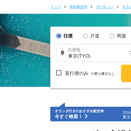
トップ
海外航空券
ヨーロッパ
オラ
往復
片道
周遊
出発地
直行便のみ
※乗り継ぎなし
オランダ行きのおすすめ航空券
2026
今すぐ検索！
東京(