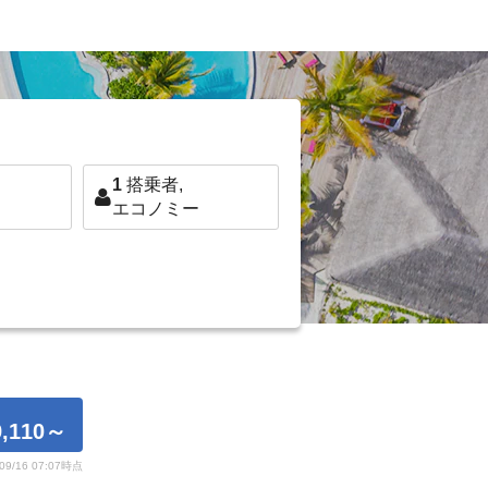
1
搭乗者,
エコノミー
,110
～
/09/16 07:07時点