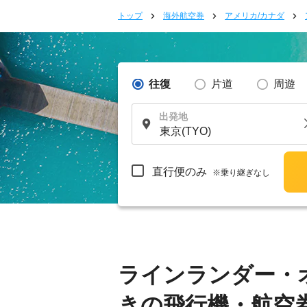
トップ
海外航空券
アメリカ/カナダ
往復
片道
周遊
出発地
直行便のみ
※乗り継ぎなし
ラインランダー・
きの飛行機・航空