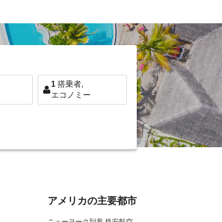
1
搭乗者,
エコノミー
アメリカの主要都市
ニューヨーク到着 格安航空