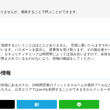
ありませんが、連絡することで呼ぶことができます。
き
て混雑するということはほとんどありません。 空港に着いたらまずそれ
行います。パスポートを提示し、搭乗券を受け取ります。その後出港ゲ
す。セキュリティチェックは時間帯によっては混み合いますので、余裕
が禁止されているものがないよう、荷物の確認をしてください。
ル情報
街地にあるホテル。24時間営業のフィットネスルームや屋外プールな
ちろん、公共エリアではwi-fiを利用することができますからインター
。