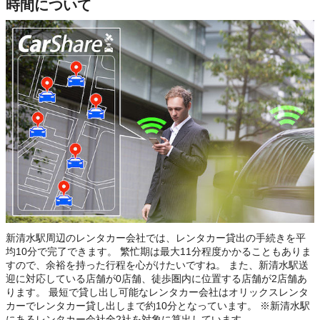
時間について
新清水駅周辺のレンタカー会社では、レンタカー貸出の手続きを平
均10分で完了できます。 繁忙期は最大11分程度かかることもありま
すので、余裕を持った行程を心がけたいですね。 また、新清水駅送
迎に対応している店舗が0店舗、徒歩圏内に位置する店舗が2店舗あ
ります。 最短で貸し出し可能なレンタカー会社はオリックスレンタ
カーでレンタカー貸し出しまで約10分となっています。 ※新清水駅
にあるレンタカー会社全2社を対象に算出しています。