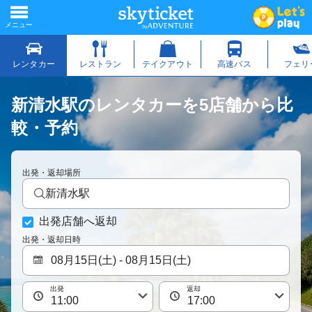
新清水駅のレンタカーを5店舗から比
較・予約
出発・返却場所
新清水駅
出発店舗へ返却
出発・返却日時
出発
返却