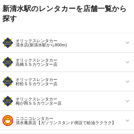
新清水駅のレンタカーを店舗一覧から
探す
オリックスレンタカー
清水店(新清水駅から800m)
営業時間
(月〜金) 08:00 ～ 19:00 / (土・日・祝) 09:00 ～
オリックスレンタカー
19:00
高橋ＳＳカウンター店
アクセス
新清水駅より徒歩で約12分（送迎なし）
営業時間
毎日 09:00 ～ 19:00
オリックスレンタカー
村松ＳＳカウンター店
住所
静岡県静岡市清水区入船町8-22
アクセス
清水駅より徒歩で約17分（送迎なし）
店舗詳細
店舗詳細ページはこちら
営業時間
毎日 09:00 ～ 19:00
住所
静岡市清水区永楽町１４－４０ 鈴与ガソリンス
オリックスレンタカー
梅が岡ＳＳカウンター店
タンド内
アクセス
桜橋駅より徒歩で約35分（送迎なし）
この店舗でレンタカーを探す
店舗詳細
店舗詳細ページはこちら
営業時間
毎日 09:00 ～ 19:00
住所
静岡市清水区清開３丁目２－１５ 鈴与ガソリン
ニコニコレンタカー
清水庵原店【ガソリンスタンド併設で給油ラクラク】
スタンド内
アクセス
桜橋駅より徒歩で約12分（送迎なし）
この店舗でレンタカーを探す
店舗詳細
店舗詳細ページはこちら