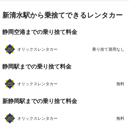
営業時間
毎日 00:00 ～ 23:59
住所
静岡市清水区梅が岡７－１５ ＥＮＥＯＳガソリ
ンスタンド内
アクセス
新清水駅より徒歩で約10分（送迎なし）
新清水駅から乗捨てできるレンタカー
この店舗でレンタカーを探す
店舗詳細
店舗詳細ページはこちら
住所
静岡県静岡市清水区庵原町116
静岡空港までの乗り捨て料金
店舗詳細
店舗詳細ページはこちら
この店舗でレンタカーを探す
この店舗でレンタカーを探す
オリックスレンタカー
乗り捨て適用なし
静岡駅までの乗り捨て料金
オリックスレンタカー
無料
新静岡駅までの乗り捨て料金
オリックスレンタカー
無料